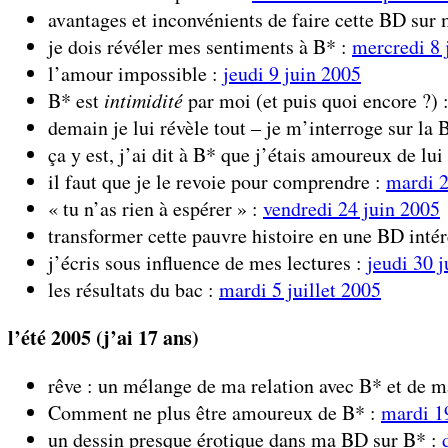
avantages et inconvénients de faire cette BD su
je dois révéler mes sentiments à B* :
mercredi 8 
l’amour impossible :
jeudi 9 juin 2005
B* est
intimidité
par moi (et puis quoi encore ?) 
demain je lui révèle tout – je m’interroge sur la 
ça y est, j’ai dit à B* que j’étais amoureux de lui 
il faut que je le revoie pour comprendre :
mardi 2
« tu n’as rien à espérer » :
vendredi 24 juin 2005
transformer cette pauvre histoire en une BD inté
j’écris sous influence de mes lectures :
jeudi 30 
les résultats du bac :
mardi 5 juillet 2005
l’été 2005 (j’ai 17 ans)
rêve : un mélange de ma relation avec B* et de m
Comment ne plus être amoureux de B* :
mardi 19
un dessin presque érotique dans ma BD sur B* :