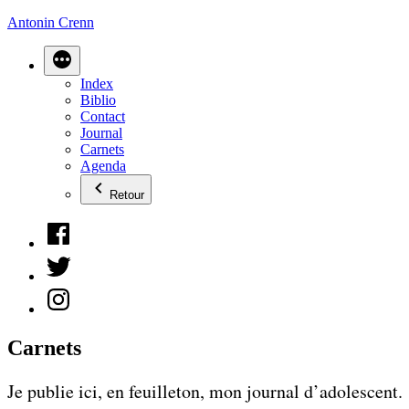
Aller
Antonin Crenn
au
contenu
Index
Biblio
Contact
Journal
Carnets
Agenda
Retour
Facebook
Twitter
Instagram
Carnets
Je publie ici, en feuilleton, mon journal d’adolescent.