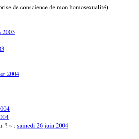
a prise de conscience de mon homosexualité)
e 2003
03
ier 2004
2004
2004
ir ? » :
samedi 26 juin 2004