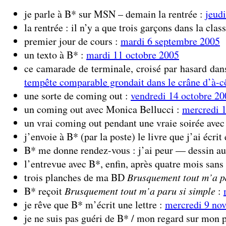
je parle à B* sur MSN – demain la rentrée :
jeudi
la rentrée : il n’y a que trois garçons dans la clas
premier jour de cours :
mardi 6 septembre 2005
un texto à B* :
mardi 11 octobre 2005
ce camarade de terminale, croisé par hasard dan
tempête comparable grondait dans le crâne d’à-c
une sorte de coming out :
vendredi 14 octobre 20
un coming out avec Monica Bellucci :
mercredi 
un vrai coming out pendant une vraie soirée avec
j’envoie à B* (par la poste) le livre que j’ai écrit
B* me donne rendez-vous : j’ai peur — dessin a
l’entrevue avec B*, enfin, après quatre mois sans 
trois planches de ma BD
Brusquement tout m’a p
B* reçoit
Brusquement tout m’a paru si simple
:
je rêve que B* m’écrit une lettre :
mercredi 9 no
je ne suis pas guéri de B* / mon regard sur mon 