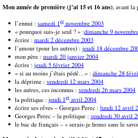
Mon année de première (j’ai 15 et 16 ans)
, avant l
er
l’ennui :
samedi 1
novembre 2003
« pourquoi suis-je seul ? » :
dimanche 9 novembr
écrire :
mardi 2 décembre 2003
l’amour (pour les autres) :
jeudi 18 décembre 20
mon père :
mardi 20 janvier 2004
écrire :
jeudi 5 février 2004
« si au moins j’étais pédé…» :
dimanche 28 févr
la déprime :
vendredi 12 mars 2004
les autres, ces inconnus :
vendredi 26 mars 2004
er
la politique :
jeudi 1
avril 2004
écrire ses rêves – Georges Perec :
lundi 12 avril 
Georges Perec – la politique :
vendredi 30 avril 
le bac de français – « serais-je homo sans le savo