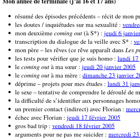
Mon année de terminale (j’ai 16 et 17 ans)
résumé des épisodes précédents – récit de mon 
les doutes / inquiétudes sur ma sexualité :
vendre
mon deuxième
coming out
(à S*) :
jeudi 6 janvie
transcription du dialogue de la veille avec S* :
ve
mon père – les rêves (ce rêve apparaît dans
Les p
les tests pour vérifier que je suis homo :
lundi 17
le
coming out
à ma sœur :
jeudi 20 janvier 2005
le
coming out
à ma mère :
dimanche 23 janvier 2
déprime – projets pour mes études :
lundi 31 jan
le sexe – tentative de comprendre le déroulé de 
la difficulté de s’identifier aux personnages homo
un premier contact (indirect) avec Florian :
mercr
échec avec Florian :
jeudi 17 février 2005
gros bad trip :
vendredi 18 février 2005
arguments pour ne pas me suicider :
mercredi 23