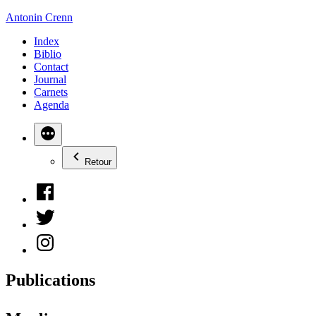
Aller
Antonin Crenn
au
Index
contenu
Biblio
Contact
Journal
Carnets
Agenda
Retour
Facebook
Twitter
Instagram
Publications