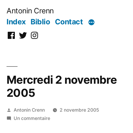
Aller
Antonin Crenn
au
Index
Biblio
Contact
contenu
Facebook
Twitter
Instagram
Mercredi 2 novembre
2005
Publié
Antonin Crenn
2 novembre 2005
par
sur
Un commentaire
Mercredi