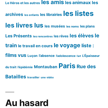
les amis
les animaux
les
Le Héros et les autres
les listes
archives
les librairies
les enfants
les livres lus
les musées
les plans
les noms
le
les élèves
Les Présents
les rêves
les rencontres
le voyage
train
liste :
le travail en cours
films vus
l’absence
Luçon
L’Épaisseur
l’adolescence
l’art
Paris
Rue des
Montauban
du trait
l’épidémie
Batailles
travailler
une vidéo
Au hasard