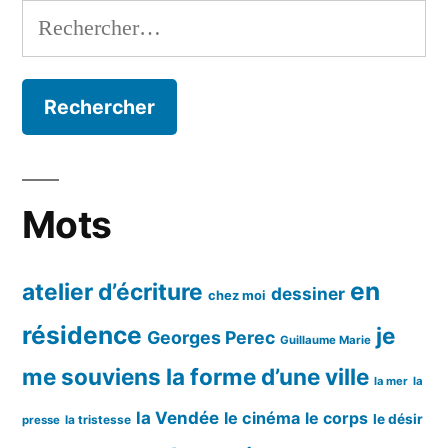
Rechercher :
Mots
en
atelier d’écriture
dessiner
chez moi
résidence
je
Georges Perec
Guillaume Marie
me souviens
la forme d’une ville
la mer
la
la Vendée
le cinéma
le corps
le désir
la tristesse
presse