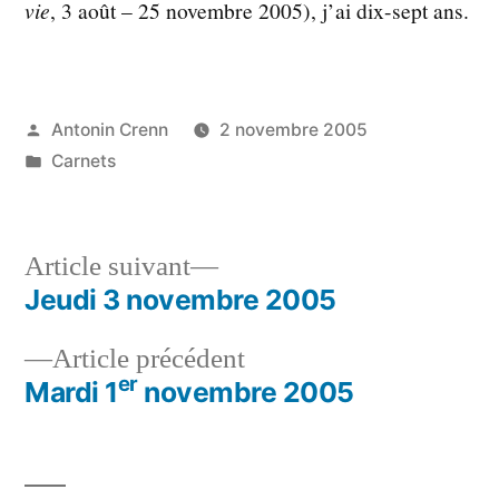
vie
, 3 août – 25 novembre 2005), j’ai dix-sept ans.
Publié
Antonin Crenn
2 novembre 2005
par
Publié
Carnets
dans
Article
Article suivant
suivant :
Jeudi 3 novembre 2005
Navigation
Article
Article précédent
de
er
précédent :
Mardi 1
novembre 2005
l’article