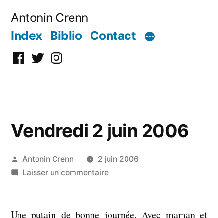
Aller
Antonin Crenn
au
Index
Biblio
Contact
contenu
Facebook
Twitter
Instagram
Vendredi 2 juin 2006
Publié
Antonin Crenn
2 juin 2006
par
sur
Laisser un commentaire
Vendredi
2
Une putain de bonne journée. Avec maman et
juin