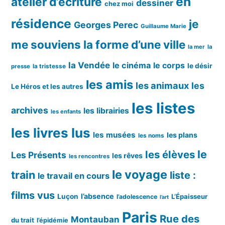
en
atelier d’écriture
dessiner
chez moi
résidence
je
Georges Perec
Guillaume Marie
me souviens
la forme d’une ville
la mer
la
la Vendée
le cinéma
le corps
le désir
la tristesse
presse
les amis
les animaux
les
Le Héros et les autres
les listes
archives
les librairies
les enfants
les livres lus
les musées
les plans
les noms
le
les élèves
Les Présents
les rêves
les rencontres
le voyage
train
liste :
le travail en cours
films vus
l’absence
Luçon
L’Épaisseur
l’adolescence
l’art
Paris
Rue des
Montauban
du trait
l’épidémie