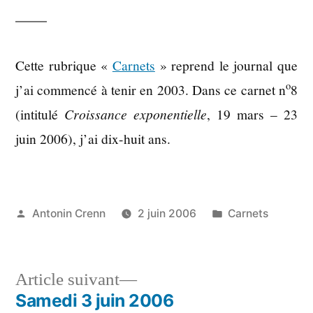
Cette rubrique «
Carnets
» reprend le journal que
o
j’ai commencé à tenir en 2003. Dans ce carnet n
8
(intitulé
Croissance exponentielle
, 19 mars – 23
juin 2006), j’ai dix-huit ans.
Publié
Publié
Antonin Crenn
2 juin 2006
Carnets
par
dans
Article
Article suivant
suivant :
Samedi 3 juin 2006