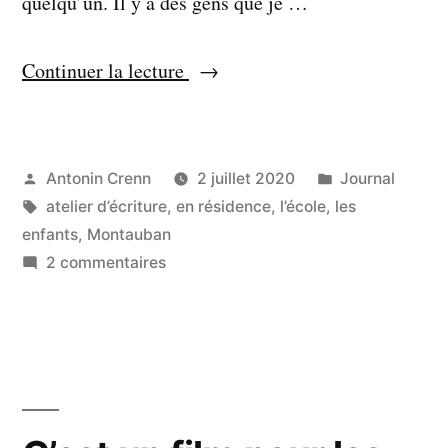
quelqu’un. Il y a des gens que je …
« On
Continuer la lecture
ne
sait
pas
Publié
Publié
Antonin Crenn
2 juillet 2020
Journal
par
Étiquettes :
dans
atelier d’écriture
,
en résidence
,
l’école
,
les
mentir »
enfants
,
Montauban
sur
2 commentaires
On
ne
sait
pas
mentir