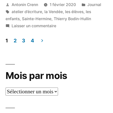
Publié
Publié
Antonin Crenn
1 février 2020
Journal
par
Étiquettes :
dans
atelier d’écriture
,
la Vendée
,
les élèves
,
les
enfants
,
Sainte-Hermine
,
Thierry Bodin-Hullin
sur
Laisser un commentaire
Terrifiant
et
1
2
3
4
marrant
Pagination
des
publications
Mois par mois
Mois
par
mois