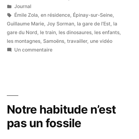
par
Publié
Journal
l’ennui »
dans
Étiquettes :
Émile Zola
,
en résidence
,
Épinay-sur-Seine
,
Guillaume Marie
,
Joy Sorman
,
la gare de l’Est
,
la
gare du Nord
,
le train
,
les dinosaures
,
les enfants
,
les montagnes
,
Samoëns
,
travailler
,
une vidéo
sur
Un commentaire
Le
remède
définitif
à
l’ennui
Notre habitude n’est
pas un fossile