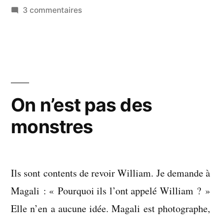
sur
3 commentaires
On
n’a
pas
tué
leur
imagination
On n’est pas des
monstres
Ils sont contents de revoir William. Je demande à
Magali : « Pourquoi ils l’ont appelé William ? »
Elle n’en a aucune idée. Magali est photographe,