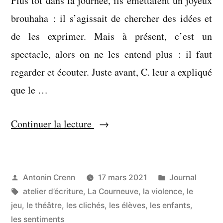
Plus tôt dans la journée, ils émettaient un joyeux
brouhaha : il s’agissait de chercher des idées et
de les exprimer. Mais à présent, c’est un
spectacle, alors on ne les entend plus : il faut
regarder et écouter. Juste avant, C. leur a expliqué
que le …
« On
Continuer la lecture
n’a
pas
tué
Publié
Publié
Antonin Crenn
17 mars 2021
Journal
par
Étiquettes :
dans
atelier d’écriture
,
La Courneuve
,
la violence
,
le
leur
jeu
,
le théâtre
,
les clichés
,
les élèves
,
les enfants
,
imagination »
les sentiments