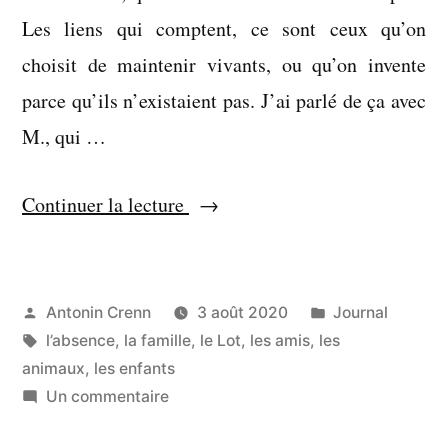
Les liens qui comptent, ce sont ceux qu’on
choisit de maintenir vivants, ou qu’on invente
parce qu’ils n’existaient pas. J’ai parlé de ça avec
M., qui …
« C’est
Continuer la lecture
immense
de
connaître
Publié
Publié
Antonin Crenn
3 août 2020
Journal
par
Étiquettes :
dans
l’absence
,
la famille
,
le Lot
,
les amis
,
les
de
animaux
,
les enfants
cette
sur
Un commentaire
façon-
C’est