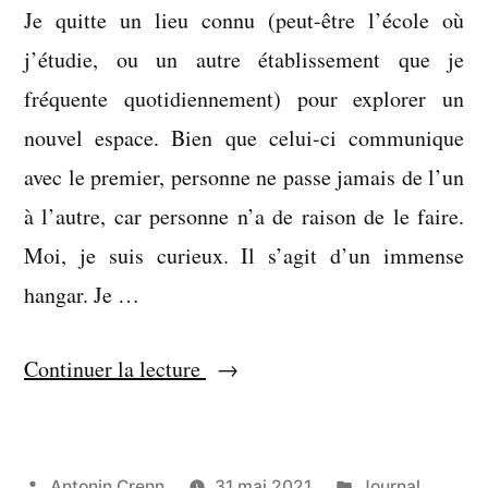
Je quitte un lieu connu (peut-être l’école où
j’étudie, ou un autre établissement que je
fréquente quotidiennement) pour explorer un
nouvel espace. Bien que celui-ci communique
avec le premier, personne ne passe jamais de l’un
à l’autre, car personne n’a de raison de le faire.
Moi, je suis curieux. Il s’agit d’un immense
hangar. Je …
« Sans
Continuer la lecture
que
j’aie
besoin
Publié
Publié
Antonin Crenn
31 mai 2021
Journal