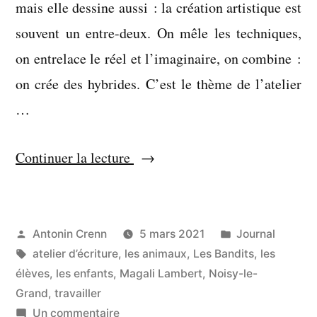
mais elle dessine aussi : la création artistique est
souvent un entre-deux. On mêle les techniques,
on entrelace le réel et l’imaginaire, on combine :
on crée des hybrides. C’est le thème de l’atelier
…
« On
Continuer la lecture
n’est
pas
des
Publié
Publié
Antonin Crenn
5 mars 2021
Journal
par
Étiquettes :
dans
atelier d’écriture
,
les animaux
,
Les Bandits
,
les
monstres »
élèves
,
les enfants
,
Magali Lambert
,
Noisy-le-
Grand
,
travailler
sur
Un commentaire