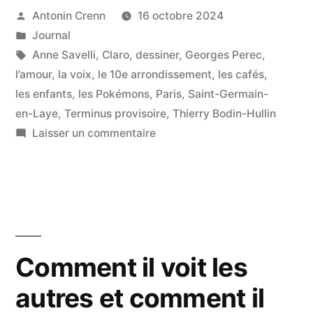
pas
Publié
Antonin Crenn
16 octobre 2024
par
Publié
Journal
un
dans
Étiquettes :
Anne Savelli
,
Claro
,
dessiner
,
Georges Perec
,
fossile »
l’amour
,
la voix
,
le 10e arrondissement
,
les cafés
,
les enfants
,
les Pokémons
,
Paris
,
Saint-Germain-
en-Laye
,
Terminus provisoire
,
Thierry Bodin-Hullin
sur
Laisser un commentaire
Notre
habitude
n’est
pas
un
fossile
Comment il voit les
autres et comment il