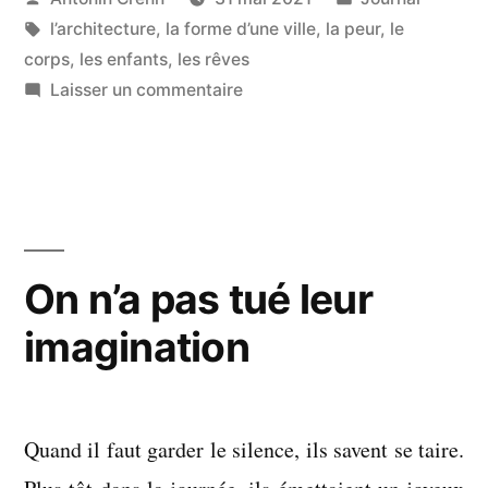
par
Étiquettes :
dans
l’architecture
,
la forme d’une ville
,
la peur
,
le
de
corps
,
les enfants
,
les rêves
l’effrayer »
sur
Laisser un commentaire
Sans
que
j’aie
besoin
de
l’effrayer
On n’a pas tué leur
imagination
Quand il faut garder le silence, ils savent se taire.