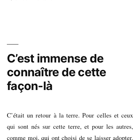
On
n’est
pas
des
monstres
C’est immense de
connaître de cette
façon-là
C’était un retour à la terre. Pour celles et ceux
qui sont nés sur cette terre, et pour les autres,
comme moi, qui ont choisi de se laisser adopter.