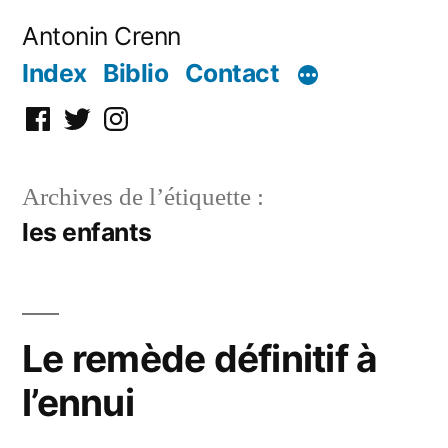
Aller
Antonin Crenn
au
Index
Biblio
Contact
contenu
Facebook
Twitter
Instagram
Archives de l’étiquette :
les enfants
Le remède définitif à
l’ennui