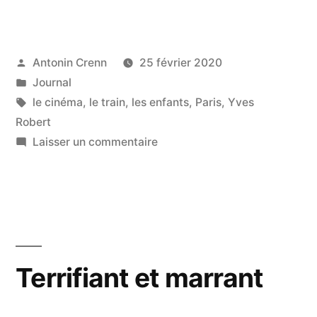
un
film
pour
Publié
Antonin Crenn
25 février 2020
par
Publié
Journal
les
dans
Étiquettes :
le cinéma
,
le train
,
les enfants
,
Paris
,
Yves
enfants »
Robert
sur
Laisser un commentaire
C’est
un
film
pour
les
enfants
Terrifiant et marrant