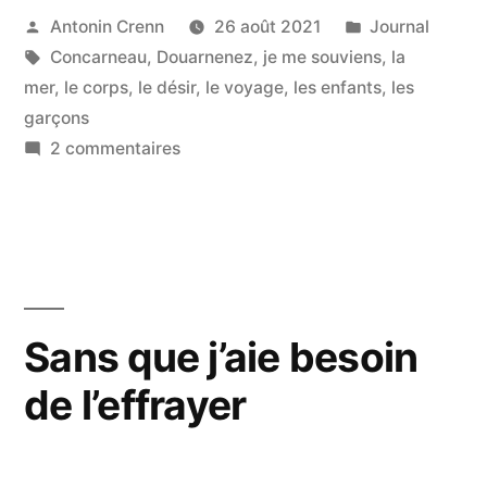
les
Publié
Publié
Antonin Crenn
26 août 2021
Journal
par
Étiquettes :
dans
Concarneau
,
Douarnenez
,
je me souviens
,
la
autres
mer
,
le corps
,
le désir
,
le voyage
,
les enfants
,
les
et
garçons
comment
sur
2 commentaires
Comment
il
il
se
voit
voit,
les
lui »
autres
et
Sans que j’aie besoin
comment
de l’effrayer
il
se
voit,
lui