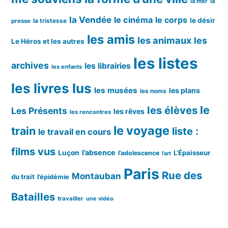
la mer
la
la Vendée
le cinéma
le corps
le désir
la tristesse
presse
les amis
les animaux
les
Le Héros et les autres
les listes
archives
les librairies
les enfants
les livres lus
les musées
les plans
les noms
le
les élèves
Les Présents
les rêves
les rencontres
le voyage
train
liste :
le travail en cours
films vus
l’absence
Luçon
L’Épaisseur
l’adolescence
l’art
Paris
Rue des
Montauban
du trait
l’épidémie
Batailles
travailler
une vidéo