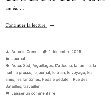
année. …
« Satisfaction
Continuer la lecture
d’avoir
construit
une
Publié
Antonin Crenn
1 décembre 2025
par
Publié
Journal
cabane »
dans
Étiquettes :
Actes Sud
,
Aiguillages
,
l’Ardèche
,
la famille
,
la
nuit
,
la presse
,
le journal
,
le train
,
le voyage
,
les
amis
,
les fantômes
,
Pédale pédale !
,
Rue des
Batailles
,
travailler
sur
Laisser un commentaire
Satisfaction
d’avoir