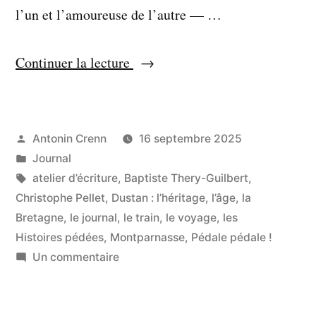
l’un et l’amoureuse de l’autre — …
« Le
Continuer la lecture
consigner
pour
archive »
Publié
Antonin Crenn
16 septembre 2025
par
Publié
Journal
dans
Étiquettes :
atelier d’écriture
,
Baptiste Thery-Guilbert
,
Christophe Pellet
,
Dustan : l’héritage
,
l’âge
,
la
Bretagne
,
le journal
,
le train
,
le voyage
,
les
Histoires pédées
,
Montparnasse
,
Pédale pédale !
sur
Un commentaire
Le
consigner
pour