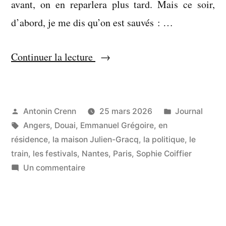
avant, on en reparlera plus tard. Mais ce soir,
d’abord, je me dis qu’on est sauvés : …
« À
Continuer la lecture
tous
les
coups
Publié
Publié
Antonin Crenn
25 mars 2026
Journal
par
Étiquettes :
dans
Angers
,
Douai
,
Emmanuel Grégoire
,
en
ça
résidence
,
la maison Julien-Gracq
,
la politique
,
le
marche »
train
,
les festivals
,
Nantes
,
Paris
,
Sophie Coiffier
sur
Un commentaire
À
tous
les
coups