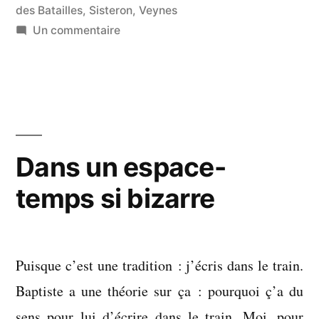
l’évidence »
des Batailles
,
Sisteron
,
Veynes
sur
Un commentaire
Ce
qu’il
promettait
de
devenir
à
Dans un espace-
l’évidence
temps si bizarre
Puisque c’est une tradition : j’écris dans le train.
Baptiste a une théorie sur ça : pourquoi ç’a du
sens pour lui d’écrire dans le train. Moi, pour