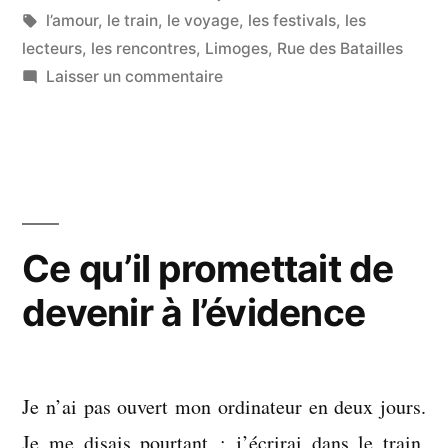
par
Étiquettes :
dans
l’amour
,
le train
,
le voyage
,
les festivals
,
les
sûrs »
lecteurs
,
les rencontres
,
Limoges
,
Rue des Batailles
sur
Laisser un commentaire
Une
grappe
de
compagnons
sûrs
Ce qu’il promettait de
devenir à l’évidence
Je n’ai pas ouvert mon ordinateur en deux jours.
Je me disais pourtant : j’écrirai dans le train,