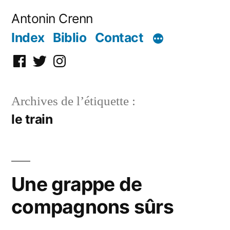
Aller
Antonin Crenn
au
Index
Biblio
Contact
contenu
Facebook
Twitter
Instagram
Archives de l’étiquette :
le train
Une grappe de
compagnons sûrs