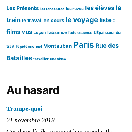
le
les élèves
Les Présents
les rêves
les rencontres
le voyage
train
liste :
le travail en cours
films vus
l’absence
Luçon
L’Épaisseur du
l’adolescence
Paris
Rue des
Montauban
trait
l’épidémie
moi
Batailles
travailler
une vidéo
Au hasard
Trompe-quoi
21 novembre 2018
Ces deux-là, ils trompent leur monde. Ils