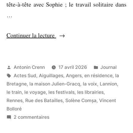
tête-à-tête avec Sophie ; le travail solitaire dans
…
« Le
Continuer la lecture
frottage
de
cervelle
Publié
Publié
Antonin Crenn
17 avril 2026
Journal
par
Étiquettes :
dans
Actes Sud
,
Aiguillages
,
Angers
,
en résidence
,
la
de
Bretagne
,
la maison Julien-Gracq
,
la voix
,
Lannion
,
six
le train
,
le voyage
,
les festivals
,
les librairies
,
péquins »
Rennes
,
Rue des Batailles
,
Solène Comșa
,
Vincent
Bolloré
sur
2 commentaires
Le