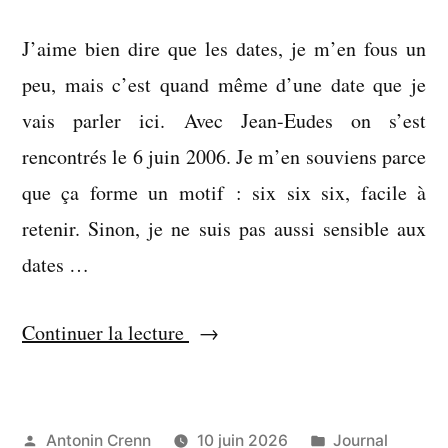
J’aime bien dire que les dates, je m’en fous un
peu, mais c’est quand même d’une date que je
vais parler ici. Avec Jean-Eudes on s’est
rencontrés le 6 juin 2006. Je m’en souviens parce
que ça forme un motif : six six six, facile à
retenir. Sinon, je ne suis pas aussi sensible aux
dates …
« Une
Continuer la lecture
grappe
de
compagnons
Publié
Publié
Antonin Crenn
10 juin 2026
Journal