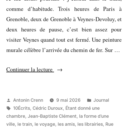
comme d’habitude. Trois heures de Paris à
Grenoble, deux de Grenoble à Veynes-Devoluy, et
deux heures de pause, c’est bien assez pour
visiter Veynes quand tout est fermé. Une peinture
murale célèbre l’arrivée du chemin de fer. Sur …
« Ce
Continuer la lecture
qu’il
promettait
de
Publié
Publié
Antonin Crenn
9 mai 2026
Journal
par
Étiquettes :
dans
10Écrits
,
Cédric Duroux
,
Étant donné une
devenir
chambre
,
Jean-Baptiste Clément
,
la forme d’une
à
ville
,
le train
,
le voyage
,
les amis
,
les librairies
,
Rue