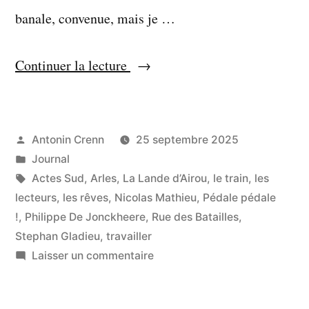
banale, convenue, mais je …
« Flagrant
Continuer la lecture
délit
d’angélisme »
Publié
Antonin Crenn
25 septembre 2025
par
Publié
Journal
dans
Étiquettes :
Actes Sud
,
Arles
,
La Lande d’Airou
,
le train
,
les
lecteurs
,
les rêves
,
Nicolas Mathieu
,
Pédale pédale
!
,
Philippe De Jonckheere
,
Rue des Batailles
,
Stephan Gladieu
,
travailler
sur
Laisser un commentaire
Flagrant
délit