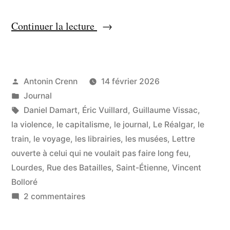
« Petite
Continuer la lecture
veilleuse
ou
bonne
Publié
Antonin Crenn
14 février 2026
par
Publié
Journal
étoile »
dans
Étiquettes :
Daniel Damart
,
Éric Vuillard
,
Guillaume Vissac
,
la violence
,
le capitalisme
,
le journal
,
Le Réalgar
,
le
train
,
le voyage
,
les librairies
,
les musées
,
Lettre
ouverte à celui qui ne voulait pas faire long feu
,
Lourdes
,
Rue des Batailles
,
Saint-Étienne
,
Vincent
Bolloré
sur
2 commentaires
Petite
veilleuse