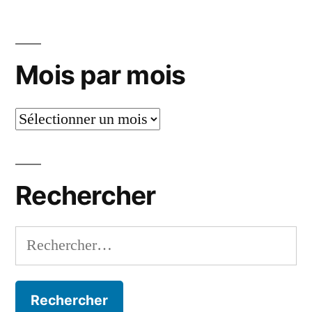
Pagination
des
publications
Mois par mois
Mois
par
mois
Rechercher
Rechercher :