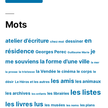
Mots
en
atelier d’écriture
dessiner
chez moi
résidence
je
Georges Perec
Guillaume Marie
me souviens
la forme d’une ville
la mer
la Vendée
le cinéma
le corps
le
la tristesse
la presse
les amis
les animaux
désir
Le Héros et les autres
les listes
les archives
les librairies
les enfants
les livres lus
les musées
les plans
les noms