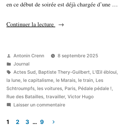
en ce début de soirée est déjà chargée d’une …
« Je
Continuer la lecture
brode
métaphoriquement »
Publié
Antonin Crenn
8 septembre 2025
par
Publié
Journal
dans
Étiquettes :
Actes Sud
,
Baptiste Thery-Guilbert
,
L’Œil ébloui
,
la lune
,
le capitalisme
,
le Marais
,
le train
,
Les
Schtroumpfs
,
les voitures
,
Paris
,
Pédale pédale !
,
Rue des Batailles
,
travailler
,
Victor Hugo
sur
Laisser un commentaire
Je
brode
1
2
3
…
9
métaphoriquement