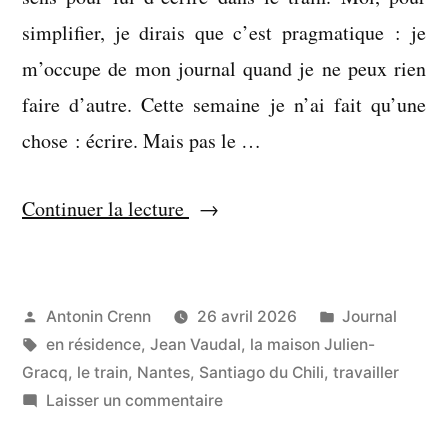
simplifier, je dirais que c’est pragmatique : je
m’occupe de mon journal quand je ne peux rien
faire d’autre. Cette semaine je n’ai fait qu’une
chose : écrire. Mais pas le …
« Dans
Continuer la lecture
un
espace-
temps
Publié
Publié
Antonin Crenn
26 avril 2026
Journal
par
Étiquettes :
dans
en résidence
,
Jean Vaudal
,
la maison Julien-
si
Gracq
,
le train
,
Nantes
,
Santiago du Chili
,
travailler
bizarre »
sur
Laisser un commentaire
Dans