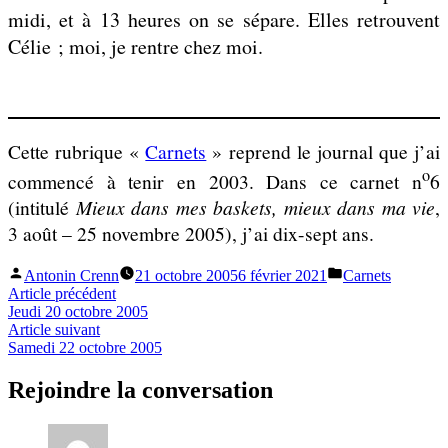
midi, et à 13 heures on se sépare. Elles retrouvent
Célie ; moi, je rentre chez moi.
Cette rubrique «
Carnets
» reprend le journal que j’ai
o
commencé à tenir en 2003. Dans ce carnet n
6
(intitulé
Mieux dans mes baskets, mieux dans ma vie
,
3 août – 25 novembre 2005), j’ai dix-sept ans.
Publié
Publié
Antonin Crenn
21 octobre 2005
6 février 2021
Carnets
par
dans
Navigation
Article
Article précédent
précédent :
Jeudi 20 octobre 2005
de
Article
Article suivant
l’article
suivant :
Samedi 22 octobre 2005
Rejoindre la conversation