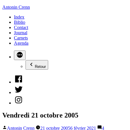
Aller
Antonin Crenn
au
Index
contenu
Biblio
Contact
Journal
Carnets
Agenda
Retour
Facebook
Twitter
Instagram
Vendredi 21 octobre 2005
Publié
Antonin Crenn
21 octobre 2005
6 février 2021
4