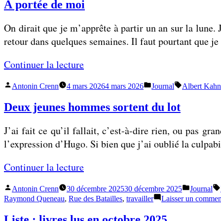
À portée de moi
On dirait que je m’apprête à partir un an sur la lune. 
retour dans quelques semaines. Il faut pourtant que je 
«
Continuer la lecture
Publié
Publié
Étiquettes :
Antonin Crenn
4 mars 2026
4 mars 2026
Journal
Albert Kahn
À
par
dans
p
Deux jeunes hommes sortent du lot
o
J’ai fait ce qu’il fallait, c’est-à-dire rien, ou pas 
r
l’expression d’Hugo. Si bien que j’ai oublié la culpa
t
é
«
Continuer la lecture
e
d
Publié
Publié
Antonin Crenn
30 décembre 2025
30 décembre 2025
Journal
D
e
par
dans
Raymond Queneau
,
Rue des Batailles
,
travailler
Laisser un commen
e
m
Liste : livres lus en octobre 2025
u