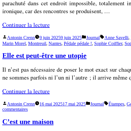
ma
t
parachuté dans cet endroit impossible, totalement in
r
tête
e
ironique, car des rencontres se produisent, …
o
n
n
«
Continuer la lecture
t
i
d
s
Publié
Publié
Étiquettes :
Antonin Crenn
9 juin 2025
9 juin 2025
Journal
Anne Savelli
,
J
u
par
dans
Marin Morel
,
Montreuil
,
Nantes
,
Pédale pédale !
,
Sophie Coiffier
,
Sop
é
e
l
a
Elle est peut-être une utopie
m
o
v
e
t
e
Il n’est pas nécessaire de poser le mot exact sur chaqu
d
c
ne sommes parfois ni l’un ni l’autre ; il arrive même
o
»
l
u
«
Continuer la lecture
e
t
s
e
Publié
Publié
Étiquettes :
Antonin Crenn
16 mai 2025
17 mai 2025
Journal
Étampes
,
Ge
E
m
par
dans
sur
commentaires
(
l
Elle
o
e
est
C’est une maison
l
u
peut-
t
e
être