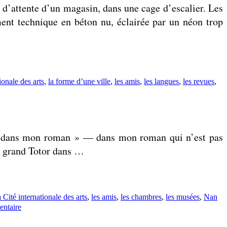
le d’attente d’un magasin, dans une cage d’escalier. Les
ment technique en béton nu, éclairée par un néon trop
ionale des arts
,
la forme d’une ville
,
les amis
,
les langues
,
les revues
,
 est dans mon roman » — dans mon roman qui n’est pas
 au grand Totor dans …
a Cité internationale des arts
,
les amis
,
les chambres
,
les musées
,
Nan
sur
entaire
À
l’échelle