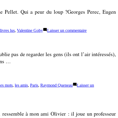
he Pellet. Qui a peur du loup ?Georges Perec, Eugen
sur
 livres lus
,
Valentine Goby
Laisser un commentaire
Liste
:
livres
lus
lie pas de regarder les gens (ils ont l’air intéressés),
en
octobre
ions …
2025
des mots
,
les amis
,
Paris
,
Raymond Queneau
Laisser un
ui ressemble à mon ami Olivier : il joue un professeur