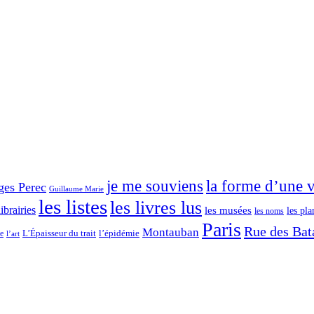
je me souviens
la forme d’une v
ges Perec
Guillaume Marie
les listes
les livres lus
librairies
les musées
les pla
les noms
Paris
Rue des Bata
Montauban
L’Épaisseur du trait
ce
l’épidémie
l’art