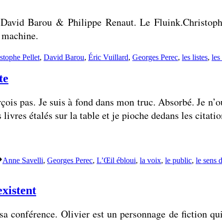
hommes
sortent
er.David Barou & Philippe Renaut. Le Fluink.Christop
du
lot
 machine.
uettes :
stophe Pellet
,
David Barou
,
Éric Vuillard
,
Georges Perec
,
les listes
,
les
te
çois pas. Je suis à fond dans mon truc. Absorbé. Je n’oub
s livres étalés sur la table et je pioche dedans les citat
Étiquettes :
Anne Savelli
,
Georges Perec
,
L’Œil ébloui
,
la voix
,
le public
,
le sens 
existent
sa conférence. Olivier est un personnage de fiction q