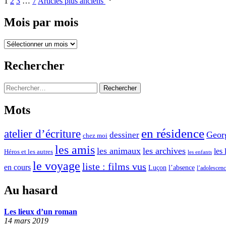
1
2
3
…
7
Articles plus anciens
»
e
t
des
r
s
s
Mois par mois
publications
m
s
b
o
Mois
u
r
i
par
s
a
mois
Rechercher
,
c
s
c
i
Rechercher :
’
t
»
e
Mots
e
s
r
en résidence
atelier d’écriture
t
Geor
dessiner
chez moi
l
l
les amis
les animaux
les archives
les 
Héros et les autres
’
les enfants
e
le voyage
liste : films vus
é
en cours
l’absence
Luçon
l’adolescen
r
o
e
Au hasard
c
g
è
Les lieux d’un roman
a
14 mars 2019
n