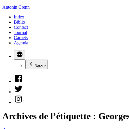
Aller
Antonin Crenn
au
Index
contenu
Biblio
Contact
Journal
Carnets
Agenda
Retour
Facebook
Twitter
Instagram
Archives de l’étiquette :
Georges