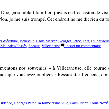
Doc, ça semblait familier, j’avais eu l’occasion de visi
Non, je me suis trompé. Cet endroit ne me dit rien du t
ettes :
er d’écriture
,
Belleville
,
Chris Marker
,
Georges Perec
,
l’art
,
L’Épaisseur 
sur
-Maur-des-Fossés
,
Sceaux
,
Villetaneuse
Laisser un commentaire
Le
sujet,
pour
moi,
nventons nos souvenirs » à Villetaneuse, elle tourne e
c’est
le
ques que vous avez oubliées : Ressusciter l’éocène,
regar
ettes :
ésidence
,
Georges Perec
,
la forme d’une ville
,
Paris
,
Pierre Louis Noziè