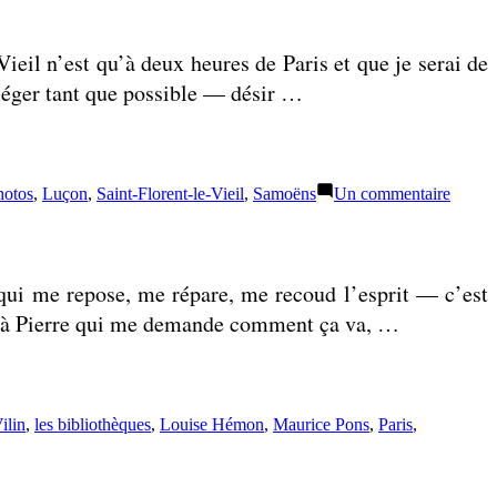
Vieil n’est qu’à deux heures de Paris et que je serai de
, léger tant que possible — désir …
sur
hotos
,
Luçon
,
Saint-Florent-le-Vieil
,
Samoëns
Un commentaire
À
portée
de
moi
ce qui me repose, me répare, me recoud l’esprit — c’est
ce (à Pierre qui me demande comment ça va, …
ilin
,
les bibliothèques
,
Louise Hémon
,
Maurice Pons
,
Paris
,