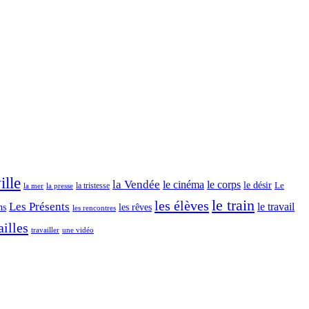
l’éocène
ille
la Vendée
le cinéma
le corps
le désir
Le
la tristesse
la mer
la presse
le train
les élèves
Les Présents
le travail
ns
les rêves
les rencontres
illes
travailler
une vidéo