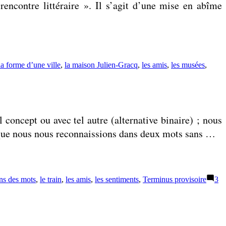
rencontre littéraire ». Il s’agit d’une mise en abîme
la forme d’une ville
,
la maison Julien-Gracq
,
les amis
,
les musées
,
 concept ou avec tel autre (alternative binaire) ; nous
n que nous nous reconnaissions dans deux mots sans …
ens des mots
,
le train
,
les amis
,
les sentiments
,
Terminus provisoire
3