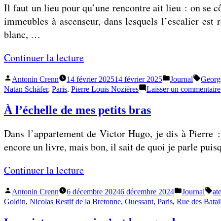
v
j
Il faut un lieu pour qu’une rencontre ait lieu : on se 
une
e
e
utopie
’
immeubles à ascenseur, dans lesquels l’escalier est 
s
m
e
blanc, …
t
e
s
p
n
«
Continuer la lecture
p
e
t
è
u
Publié
Publié
Étiquet
s
Antonin Crenn
14 février 2025
14 février 2025
Journal
Georg
C
r
par
dans
Natan Schäfer
,
Paris
,
Pierre Louis Nozières
Laisser un commentaire
t
d
’
e
-
e
À l’échelle de mes petits bras
e
)
ê
m
s
q
t
Dans l’appartement de Victor Hugo, je dis à Pierre 
a
t
u
r
encore un livre, mais bon, il sait de quoi je parle puis
t
u
e
e
ê
n
c
«
Continuer la lecture
u
t
e
e
n
e
m
Publié
Publié
Éti
s
Antonin Crenn
6 décembre 2024
6 décembre 2024
Journal
ate
À
e
par
dans
a
Goldin
,
Nicolas Restif de la Bretonne
,
Ouessant
,
Paris
,
Rue des Batail
r
l
u
»
i
e