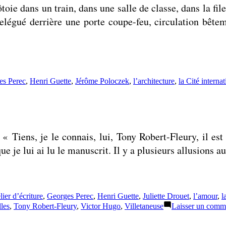
côtoie dans un train, dans une salle de classe, dans la fi
relégué derrière une porte coupe-feu, circulation bête
tes :
es Perec
,
Henri Guette
,
Jérôme Poloczek
,
l’architecture
,
la Cité internat
sur
C’est
une
maison
: « Tiens, je le connais, lui, Tony Robert-Fleury, il
que je lui ai lu le manuscrit. Il y a plusieurs allusions
quettes :
lier d’écriture
,
Georges Perec
,
Henri Guette
,
Juliette Drouet
,
l’amour
,
l
les
,
Tony Robert-Fleury
,
Victor Hugo
,
Villetaneuse
Laisser un comm