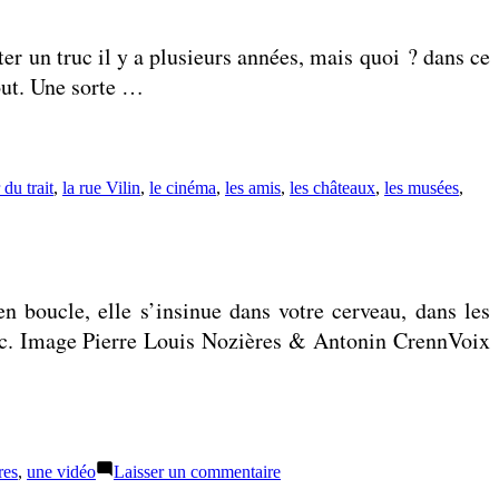
de
mes
ter un truc il y a plusieurs années, mais quoi ? dans ce
petits
bras
out. Une sorte …
du trait
,
la rue Vilin
,
le cinéma
,
les amis
,
les châteaux
,
les musées
,
n boucle, elle s’insinue dans votre cerveau, dans les
 donc. Image Pierre Louis Nozières & Antonin CrennVoix
d
sur
res
,
une vidéo
Laisser un commentaire
Ressusciter