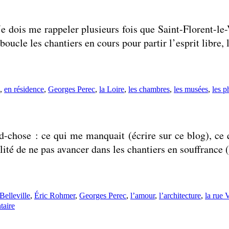
Je dois me rappeler plusieurs fois que Saint-Florent-le-
boucle les chantiers en cours pour partir l’esprit libre
,
en résidence
,
Georges Perec
,
la Loire
,
les chambres
,
les musées
,
les p
grand-chose : ce qui me manquait (écrire sur ce blog), 
bilité de ne pas avancer dans les chantiers en souffran
Étiquettes :
Belleville
,
Éric Rohmer
,
Georges Perec
,
l’amour
,
l’architecture
,
la rue V
sur
taire
Deux
jeunes