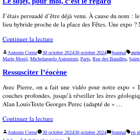
Le sujet, pour moi, c’est le regard
’
t
s
l
é
o
o
J’étais persuadé d’être déjà venu. À cause du nom : le 
a
c
p
n
lieu hybride proche de la place des Fêtes. Une expo ? 
t
h
i
i
e
e
«
Continuer la lecture
»
o
l
n
l
Publié
Publié
Étiqu
»
Antonin Crenn
30 octobre 2024
30 octobre 2024
Journal
ateli
L
s
par
dans
e
Marin Morel
,
Michelangelo Antonioni
,
Paris
,
Rue des Batailles
,
Saint
e
e
d
Ressusciter l’éocène
s
x
e
u
i
m
Avec Pierre, on a fait une vidéo pour notre expo « I
j
s
e
couches profondes, jusqu’à réveiller les ères géologi
e
t
s
Alan LouisTexte Georges Perec (adapté de « …
t
e
p
,
n
«
Continuer la lecture
e
p
t
t
o
Publié
Publié
Étiqu
Antonin Crenn
30 octobre 2024
30 octobre 2024
Journal
en r
R
i
par
dans
Pagination
u