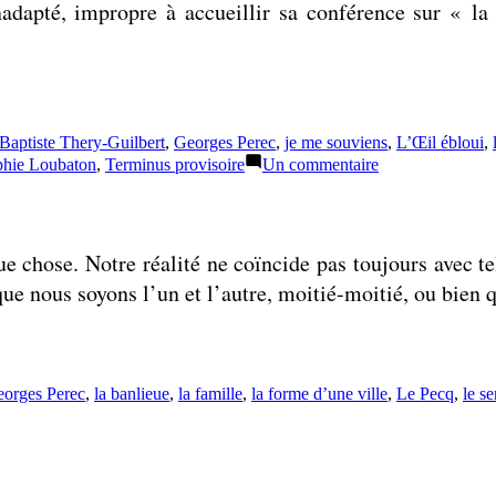
adapté, impropre à accueillir sa conférence sur « la 
Baptiste Thery-Guilbert
,
Georges Perec
,
je me souviens
,
L’Œil ébloui
,
sur
hie Loubaton
,
Terminus provisoire
Un commentaire
Je
me
doute
(et
e chose. Notre réalité ne coïncide pas toujours avec tel
j’espère)
que
 que nous soyons l’un et l’autre, moitié-moitié, ou bie
ces
relations
existent
orges Perec
,
la banlieue
,
la famille
,
la forme d’une ville
,
Le Pecq
,
le s