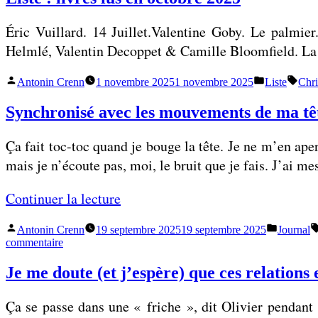
o
x
i
Éric Vuillard. 14 Juillet.Valentine Goby. Le palmi
j
Helmlé, Valentin Decoppet & Camille Bloomfield. La
e
»
u
Publié
Publié
Étiq
Antonin Crenn
1 novembre 2025
1 novembre 2025
Liste
Chri
n
par
dans
Synchronisé avec les mouvements de ma tê
e
s
Ça fait toc-toc quand je bouge la tête. Je ne m’en aper
h
mais je n’écoute pas, moi, le bruit que je fais. J’ai me
o
m
«
Continuer la lecture
m
e
Publié
Publié
Antonin Crenn
19 septembre 2025
19 septembre 2025
Journal
S
par
dans
sur
commentaire
s
y
Synchronisé
s
avec
Je me doute (et j’espère) que ces relations 
n
les
o
c
mouvements
r
Ça se passe dans une « friche », dit Olivier pendant 
de
h