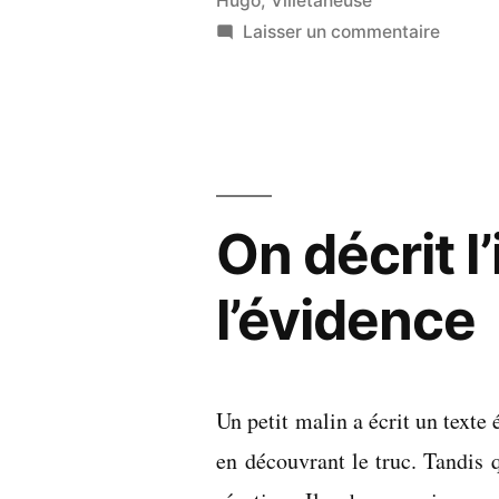
Hugo
,
Villetaneuse
sur
Laisser un commentaire
À
l’échell
de
mes
petits
bras
On décrit l
l’évidence
Un petit malin a écrit un texte é
en découvrant le truc. Tandis q