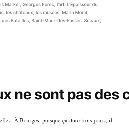
dans
is Marker
,
Georges Perec
,
l’art
,
L’Épaisseur du
is
,
les châteaux
,
les musées
,
Marin Morel
,
 des Batailles
,
Saint-Maur-des-Fossés
,
Sceaux
,
x ne sont pas des 
lles. À Bourges, puisque ça dure trois jours, il