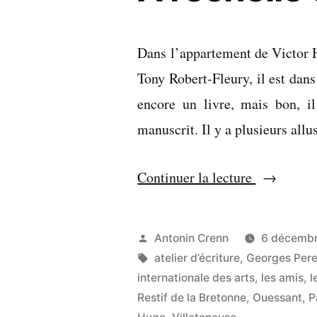
Dans l’appartement de Victor Hu
Tony Robert-Fleury, il est da
encore un livre, mais bon, il
manuscrit. Il y a plusieurs all
« À
Continuer la lecture
l’échelle
de
Publié
Antonin Crenn
6 décemb
mes
par
Étiquettes :
atelier d’écriture
,
Georges Per
petits
internationale des arts
,
les amis
,
l
Restif de la Bretonne
,
Ouessant
,
P
bras »