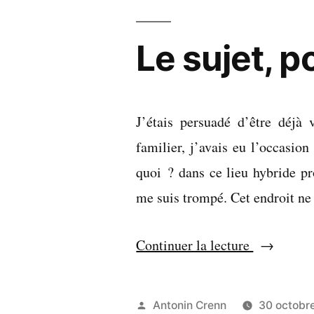
contourne
l’évidence
Le sujet, p
J’étais persuadé d’être déj
familier, j’avais eu l’occasion
quoi ? dans ce lieu hybride p
me suis trompé. Cet endroit ne
« Le
Continuer la lecture
sujet,
pour
Publié
Antonin Crenn
30 octobr