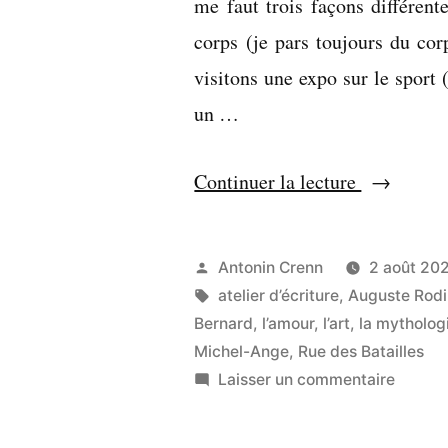
me faut trois façons différent
corps (je pars toujours du cor
visitons une expo sur le sport 
un …
« Les
Continuer la lecture
jumeaux
ne
Publié
Antonin Crenn
2 août 20
sont
par
Étiquettes :
atelier d’écriture
,
Auguste Rodi
pas
Bernard
,
l’amour
,
l’art
,
la mytholog
Michel-Ange
,
Rue des Batailles
des
sur
Laisser un commentaire
clones »
Les
jumea