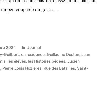
pris qu’on n’était pas en classe, mais dans un
sir un peu coupable du gosse …
Publié
bre 2024
Journal
dans
y-Guilbert
,
en résidence
,
Guillaume Dustan
,
Jean
mis
,
les élèves
,
les Histoires pédées
,
Lucien
d
,
Pierre Louis Nozières
,
Rue des Batailles
,
Saint-
 »