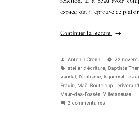
réaction. Il a beau avoir com
espace sûr, il éprouve ce plai
« On
Continuer la lecture
décrit
l’invisible
Publié
Antonin Crenn
22 novem
et
par
Étiquettes :
atelier d’écriture
,
Baptiste Ther
contourne
Vaudal
,
l’érotisme
,
le journal
,
les a
Fradin
,
Maël Bouteloup Leriveran
l’évidence
Maur-des-Fossés
,
Villetaneuse
sur
2 commentaires
On
décrit
l’invisible
et