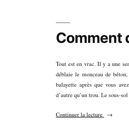
ne
sont
pas
des
Comment dé
clones
Tout est en vrac. Il y a une se
déblaie le monceau de béton
balayette après que vous avez
d’autre qu’un trou. Le sous-sol
« Commen
Continuer la lecture
démolit-