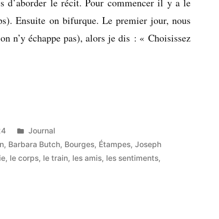
es d’aborder le récit. Pour commencer il y a le
ps). Ensuite on bifurque. Le premier jour, nous
(on n’y échappe pas), alors je dis : « Choisissez
Publié
24
Journal
dans
n
,
Barbara Butch
,
Bourges
,
Étampes
,
Joseph
ie
,
le corps
,
le train
,
les amis
,
les sentiments
,
ux