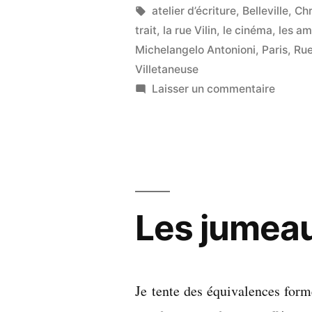
moi,
par
Étiquettes :
atelier d’écriture
,
Belleville
,
Chr
c’est
trait
,
la rue Vilin
,
le cinéma
,
les am
Michelangelo Antonioni
,
Paris
,
Rue
le
Villetaneuse
regard »
sur
Laisser un commentaire
Le
sujet,
pour
moi,
c’est
le
Les jumeau
regard
Je tente des équivalences forme