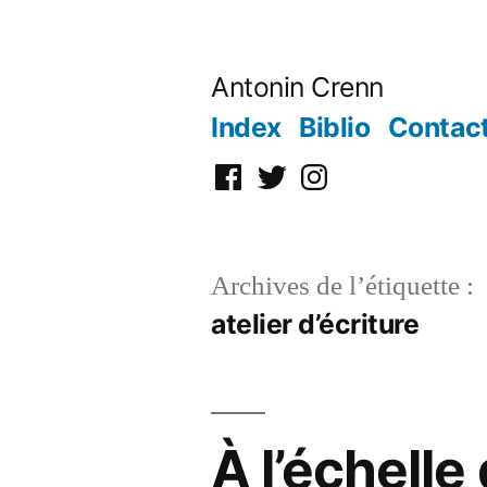
Aller
au
Antonin Crenn
contenu
Index
Biblio
Contac
Facebook
Twitter
Instagram
Archives de l’étiquette :
atelier d’écriture
À l’échelle