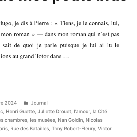
go, je dis à Pierre : « Tiens, je le connais, lui,
ns mon roman » — dans mon roman qui n’est pas
 sait de quoi je parle puisque je lui ai lu le
usions au grand Totor dans …
Publié
re 2024
Journal
dans
ec
,
Henri Guette
,
Juliette Drouet
,
l’amour
,
la Cité
es chambres
,
les musées
,
Nan Goldin
,
Nicolas
aris
,
Rue des Batailles
,
Tony Robert-Fleury
,
Victor