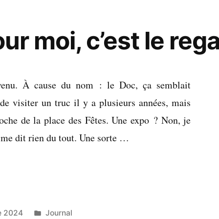
our moi, c’est le reg
à venu. À cause du nom : le Doc, ça semblait
 de visiter un truc il y a plusieurs années, mais
roche de la place des Fêtes. Une expo ? Non, je
 me dit rien du tout. Une sorte …
Publié
e 2024
Journal