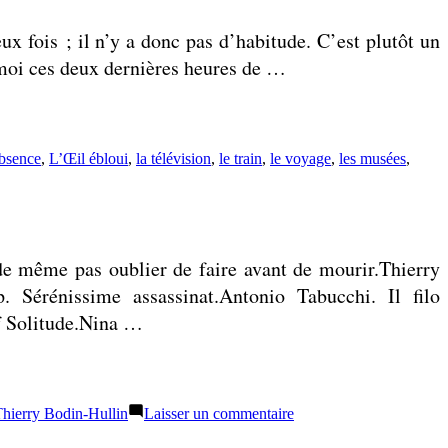
ux fois ; il n’y a donc pas d’habitude. C’est plutôt un
ec moi ces deux dernières heures de …
absence
,
L’Œil ébloui
,
la télévision
,
le train
,
le voyage
,
les musées
,
de même pas oublier de faire avant de mourir.Thierry
. Sérénissime assassinat.Antonio Tabucchi. Il filo
f Solitude.Nina …
sur
hierry Bodin-Hullin
Laisser un commentaire
Liste
: