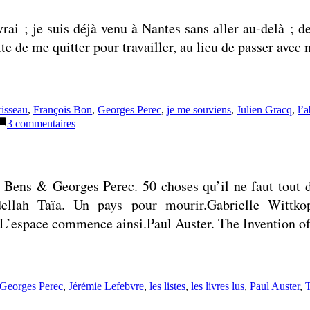
rai ; je suis déjà venu à Nantes sans aller au-delà ; de
ette de me quitter pour travailler, au lieu de passer av
 :
isseau
,
François Bon
,
Georges Perec
,
je me souviens
,
Julien Gracq
,
l’
sur
3 commentaires
Choisir
entre
la
vitesse
s Bens & Georges Perec. 50 choses qu’il ne faut tout 
et
la
ellah Taïa. Un pays pour mourir.Gabrielle Wittkop
lenteur
 L’espace commence ainsi.Paul Auster. The Invention o
Georges Perec
,
Jérémie Lefebvre
,
les listes
,
les livres lus
,
Paul Auster
,
T