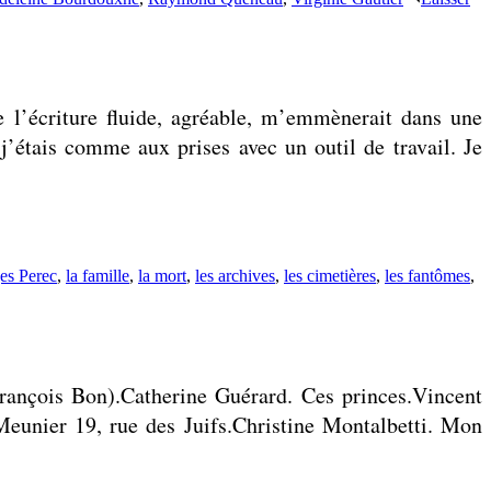
e l’écriture fluide, agréable, m’emmènerait dans une
: j’étais comme aux prises avec un outil de travail. Je
es Perec
,
la famille
,
la mort
,
les archives
,
les cimetières
,
les fantômes
,
rançois Bon).Catherine Guérard. Ces princes.Vincent
Meunier 19, rue des Juifs.Christine Montalbetti. Mon