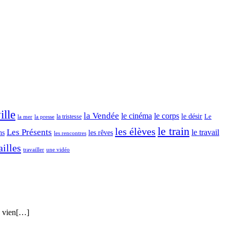
dans
ma
tête
ille
la Vendée
le cinéma
le corps
le désir
Le
la tristesse
la mer
la presse
le train
les élèves
Les Présents
le travail
ns
les rêves
les rencontres
illes
travailler
une vidéo
je vien[…]