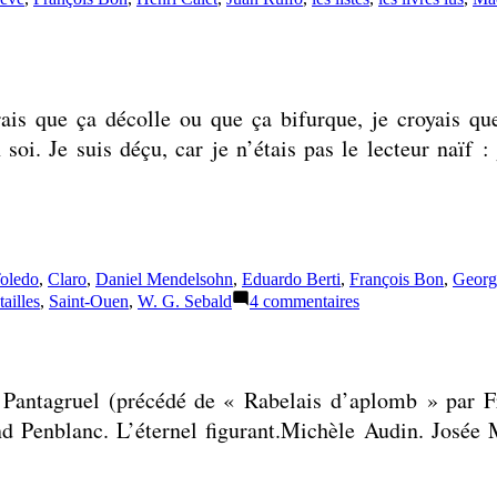
rais que ça décolle ou que ça bifurque, je croyais qu
 soi. Je suis déçu, car je n’étais pas le lecteur naïf 
Toledo
,
Claro
,
Daniel Mendelsohn
,
Eduardo Berti
,
François Bon
,
Georg
sur
ailles
,
Saint-Ouen
,
W. G. Sebald
4 commentaires
Un
roman
de
plus
. Pantagruel (précédé de « Rabelais d’aplomb » par F
sur
la
d Penblanc. L’éternel figurant.Michèle Audin. Josée 
terre