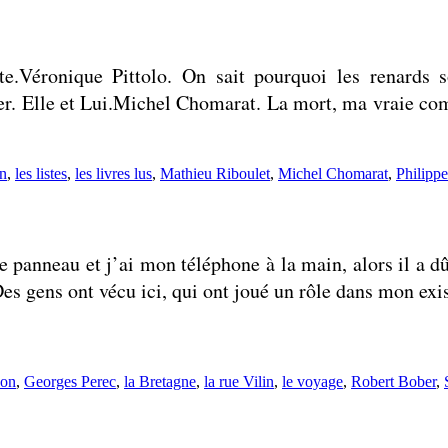
e.Véronique Pittolo. On sait pourquoi les renards 
r. Elle et Lui.Michel Chomarat. La mort, ma vraie com
n
,
les listes
,
les livres lus
,
Mathieu Riboulet
,
Michel Chomarat
,
Philipp
panneau et j’ai mon téléphone à la main, alors il a dû
es gens ont vécu ici, qui ont joué un rôle dans mon exi
Bon
,
Georges Perec
,
la Bretagne
,
la rue Vilin
,
le voyage
,
Robert Bober
,