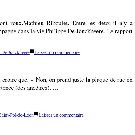
Liste
:
livres
lus
sont roux.Mathieu Riboulet. Entre les deux il n’y a
en
avril
pagne dans la vie.Philippe De Jonckheere. Le rapport
2022
sur
e De Jonckheere
Laisser un commentaire
Liste
:
livres
lus
 croire que. « Non, on prend juste la plaque de rue en
en
mars
stence (des ancêtres), …
2022
sur
Saint-Pol-de-Léon
Laisser un commentaire
Je
les
mouline