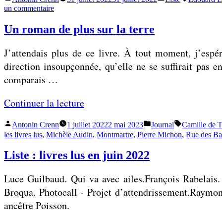
n
o
L
é
par
dans
sur
un commentaire
t
l
i
Liste
v
e
:
i
Un roman de plus sur la terre
s
r
livres
u
t
t
lus
i
J’attendais plus de ce livre. À tout moment, j’espé
r
en
-
e
e
juillet
direction insoupçonnée, qu’elle ne se suffirait pas en
o
:
2022
r
comparais …
»
n
l
2
u
i
0
«
Continuer la lecture
n
v
2
t
r
Publié
Publié
Étiquettes :
4
Antonin Crenn
1 juillet 2022
2 mai 2023
Journal
Camille de 
U
par
dans
r
les livres lus
,
Michèle Audin
,
Montmartre
,
Pierre Michon
,
Rue des Bat
e
n
o
s
»
Liste : livres lus en juin 2022
r
u
l
o
u
Luce Guilbaud. Qui va avec ailes.François Rabelais
m
?
s
Broqua. Photocall · Projet d’attendrissement.Raymon
a
e
ancêtre Poisson.
n
»
n