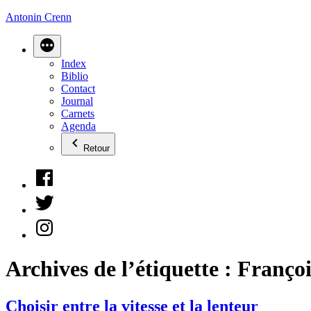
Aller
Antonin Crenn
au
contenu
Index
Biblio
Contact
Journal
Carnets
Agenda
Retour
Facebook
Twitter
Instagram
Archives de l’étiquette :
Franço
Choisir entre la vitesse et la lenteur