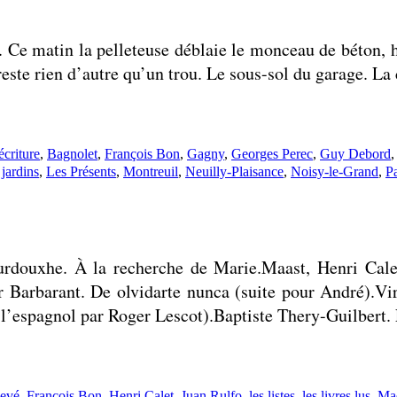
ge. Ce matin la pelleteuse déblaie le monceau de béto
 reste rien d’autre qu’un trou. Le sous-sol du garage. La
s :
écriture
,
Bagnolet
,
François Bon
,
Gagny
,
Georges Perec
,
Guy Debord
 jardins
,
Les Présents
,
Montreuil
,
Neuilly-Plaisance
,
Noisy-le-Grand
,
Pa
urdouxhe. À la recherche de Marie.Maast, Henri Cal
r Barbarant. De olvidarte nunca (suite pour André).Vir
l’espagnol par Roger Lescot).Baptiste Thery-Guilbert. 
:
evé
,
François Bon
,
Henri Calet
,
Juan Rulfo
,
les listes
,
les livres lus
,
Ma