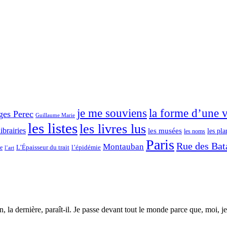
je me souviens
la forme d’une v
ges Perec
Guillaume Marie
les listes
les livres lus
librairies
les musées
les pla
les noms
Paris
Rue des Bata
Montauban
L’Épaisseur du trait
ce
l’épidémie
l’art
, la dernière, paraît-il. Je passe devant tout le monde parce que, moi, 