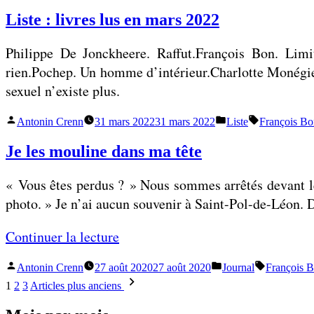
par
dans
»
i
Liste : livres lus en mars 2022
s
Philippe De Jonckheere. Raffut.François Bon. Limit
t
rien.Pochep. Un homme d’intérieur.Charlotte Monégie
e
sexuel n’existe plus.
:
l
Publié
Publié
Étiquettes :
Antonin Crenn
31 mars 2022
31 mars 2022
Liste
François Bo
i
par
dans
v
Je les mouline dans ma tête
r
« Vous êtes perdus ? » Nous sommes arrêtés devant le 
e
photo. » Je n’ai aucun souvenir à Saint-Pol-de-Léon. D
s
l
«
Continuer la lecture
u
s
Publié
Publié
Étiquettes :
Antonin Crenn
27 août 2020
27 août 2020
Journal
François 
J
e
par
dans
Pagination
1
2
3
Articles plus anciens
e
n
des
l