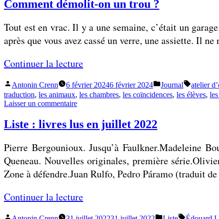
i
Comment démolit-on un trou ?
e
s
l
Tout est en vrac. Il y a une semaine, c’était un gara
t
a
après que vous avez cassé un verre, une assiette. Il ne
e
v
:
i
«
Continuer la lecture
l
t
i
Publié
Publié
Étiquette
Antonin Crenn
6 février 2024
6 février 2024
Journal
atelier d’
e
C
v
par
dans
traduction
,
les animaux
,
les chambres
,
les coïncidences
,
les élèves
,
les
s
o
sur
Laisser un commentaire
r
s
Comment
m
e
démolit-
Liste : livres lus en juillet 2022
e
m
on
s
e
un
e
l
Pierre Bergounioux. Jusqu’à Faulkner.Madeleine Bo
trou ?
t
n
u
Queneau. Nouvelles originales, première série.Olivie
l
t
s
Zone à défendre.Juan Rulfo, Pedro Páramo (traduit de 
a
d
e
l
é
«
Continuer la lecture
n
e
m
f
Publié
Publié
Étiquettes 
Antonin Crenn
31 juillet 2022
31 juillet 2022
Liste
Édouard L