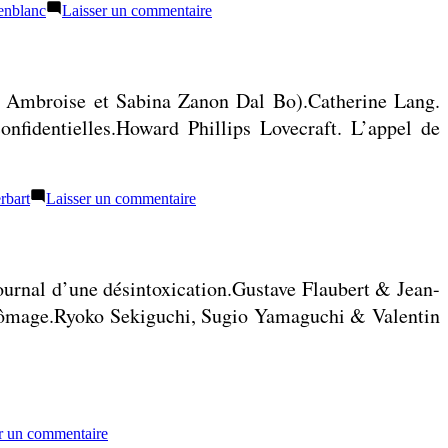
sur
nblanc
Laisser un commentaire
Liste
:
livres
lus
de Ambroise et Sabina Zanon Dal Bo).Catherine Lang.
en
juin
onfidentielles.Howard Phillips Lovecraft. L’appel de
2022
sur
rbart
Laisser un commentaire
Liste
:
livres
lus
ournal d’une désintoxication.Gustave Flaubert & Jean-
en
mai
chômage.Ryoko Sekiguchi, Sugio Yamaguchi & Valentin
2022
sur
r un commentaire