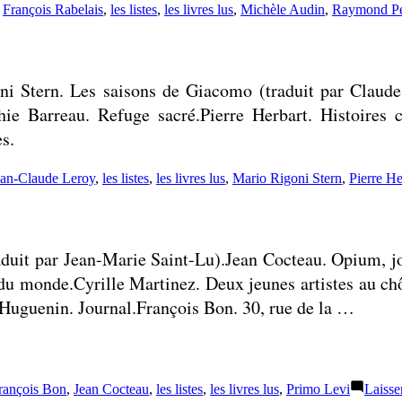
,
François Rabelais
,
les listes
,
les livres lus
,
Michèle Audin
,
Raymond Pe
ni Stern. Les saisons de Giacomo (traduit par Clau
e Barreau. Refuge sacré.Pierre Herbart. Histoires c
s.
ean-Claude Leroy
,
les listes
,
les livres lus
,
Mario Rigoni Stern
,
Pierre He
raduit par Jean-Marie Saint-Lu).Jean Cocteau. Opium, j
 du monde.Cyrille Martinez. Deux jeunes artistes au 
 Huguenin. Journal.François Bon. 30, rue de la …
rançois Bon
,
Jean Cocteau
,
les listes
,
les livres lus
,
Primo Levi
Laisse