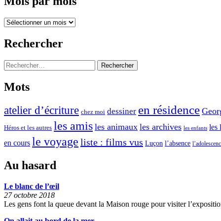
Mois par mois
a
publications
e
v
Mois
s
r
par
m
mois
i
Rechercher
o
l
u
Rechercher :
2
l
0
Mots
i
2
n
2
en résidence
atelier d’écriture
Geor
dessiner
chez moi
e
les amis
les animaux
les archives
les 
Héros et les autres
d
les enfants
»
le voyage
liste : films vus
a
en cours
l’absence
Luçon
l’adolescen
n
Au hasard
s
m
Le blanc de l’œil
27 octobre 2018
a
Les gens font la queue devant la Maison rouge pour visiter l’exposition
t
On allait au bord de la mer