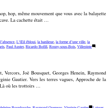
livres
lus
n, hop, hop, même mouvement que vous avec la balayette
en
février
 cave. La cachette était …
2024
,
l’absence
,
L’Œil ébloui
,
la banlieue
,
la forme d’une ville
,
la
ris
,
Paul Auster
,
Ricardo Bofill
,
Rosny-sous-Bois
,
Villepinte
et, Vercors, Joë Bousquet, Georges Henein, Raymond
ginie Gautier. Vers les terres vagues, Approche de la
Là où les trottoirs …
deleine Bourdouxhe
,
Raymond Queneau
,
Virginie Gautier
Laisser