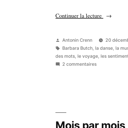
« Sais-
Continuer la lecture
tu
danser
Publié
Antonin Crenn
20 décem
? »
par
Étiquettes :
Barbara Butch
,
la danse
,
la mu
des mots
,
le voyage
,
les sentimen
sur
2 commentaires
Sais-
tu
danser
?
Mois par mois