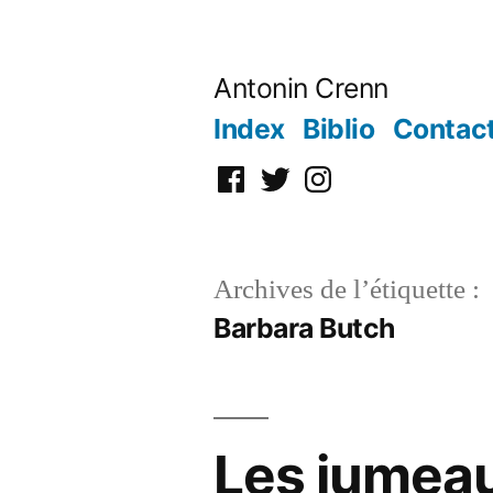
Aller
au
Antonin Crenn
contenu
Index
Biblio
Contac
Facebook
Twitter
Instagram
Archives de l’étiquette :
Barbara Butch
Les jumeau