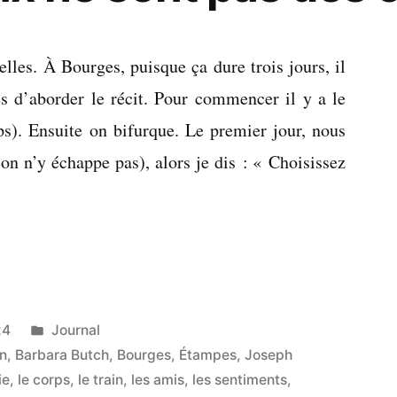
lles. À Bourges, puisque ça dure trois jours, il
es d’aborder le récit. Pour commencer il y a le
ps). Ensuite on bifurque. Le premier jour, nous
(on n’y échappe pas), alors je dis : « Choisissez
Publié
24
Journal
dans
n
,
Barbara Butch
,
Bourges
,
Étampes
,
Joseph
ie
,
le corps
,
le train
,
les amis
,
les sentiments
,