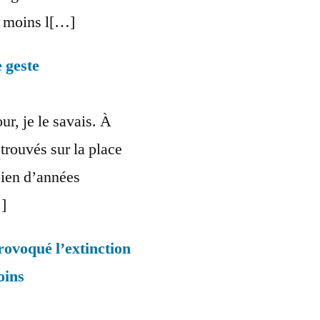
it moins l[…]
 geste
ur, je le savais. À
rouvés sur la place
ien d’années
…]
ovoqué l’extinction
oins