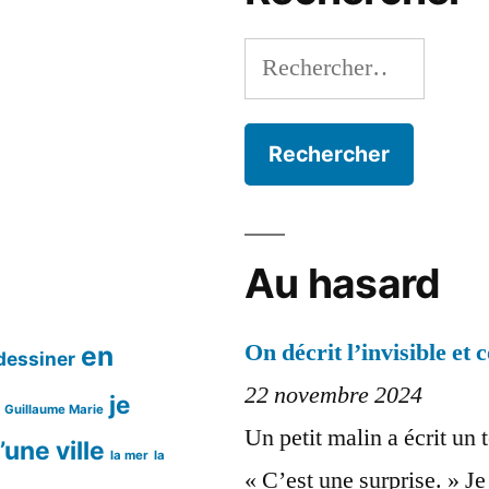
Rechercher :
Au hasard
On décrit l’invisible et
en
dessiner
22 novembre 2024
je
Guillaume Marie
Un petit malin a écrit un te
’une ville
la mer
la
« C’est une surprise. » J