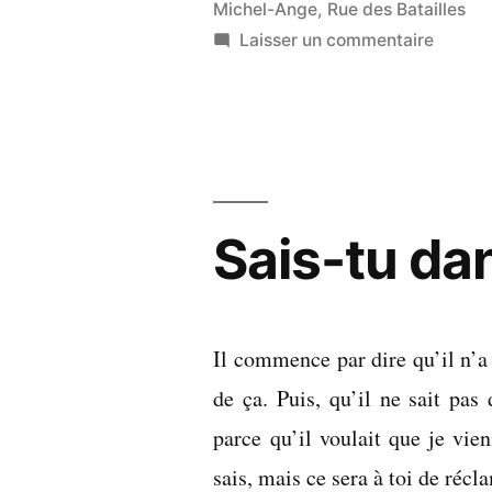
Michel-Ange
,
Rue des Batailles
des
sur
Laisser un commentaire
clones »
Les
jumea
ne
sont
pas
des
Sais-tu da
clones
Il commence par dire qu’il n’a
de ça. Puis, qu’il ne sait pas
parce qu’il voulait que je vien
sais, mais ce sera à toi de réc