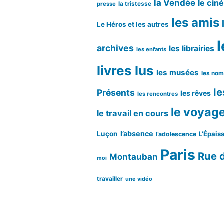
la Vendée
le cin
la tristesse
presse
les amis
Le Héros et les autres
l
archives
les librairies
les enfants
livres lus
les musées
les no
le
Présents
les rêves
les rencontres
le voyag
le travail en cours
l’absence
Luçon
L’Épaiss
l’adolescence
Paris
Rue d
Montauban
moi
travailler
une vidéo