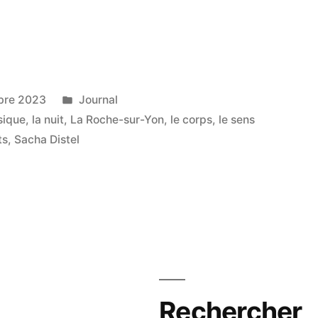
Publié
bre 2023
Journal
dans
sique
,
la nuit
,
La Roche-sur-Yon
,
le corps
,
le sens
ts
,
Sacha Distel
Rechercher