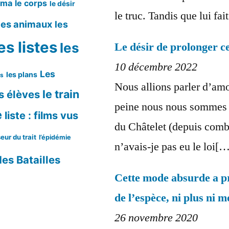
éma
le corps
le désir
le truc. Tandis que lui fa
les animaux
les
es listes
les
Le désir de prolonger ce
10 décembre 2022
Les
les plans
ms
Nous allions parler d’amo
le train
s élèves
peine nous nous sommes t
e
liste : films vus
du Châtelet (depuis comb
eur du trait
l’épidémie
n’avais-je pas eu le loi[
es Batailles
Cette mode absurde a pr
de l’espèce, ni plus ni m
26 novembre 2020