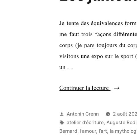
Je tente des équivalences forme
me faut trois façons différent
corps (je pars toujours du cor
visitons une expo sur le sport 
un …
« Les
Continuer la lecture
jumeaux
ne
Publié
Antonin Crenn
2 août 20
sont
par
Étiquettes :
atelier d’écriture
,
Auguste Rodi
pas
Bernard
,
l’amour
,
l’art
,
la mytholog