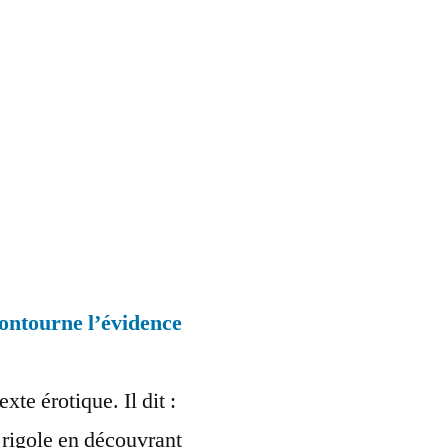
 contourne l’évidence
xte érotique. Il dit :
e rigole en découvrant