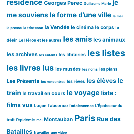
résidence
je
Georges Perec
Guillaume Marie
me souviens
la forme d’une ville
la mer
la Vendée
le cinéma
le corps
le
la tristesse
la presse
les amis
les animaux
désir
Le Héros et les autres
les listes
les archives
les librairies
les enfants
les livres lus
les musées
les plans
les noms
le
les élèves
Les Présents
les rêves
les rencontres
le voyage
train
liste :
le travail en cours
films vus
l’absence
Luçon
L’Épaisseur du
l’adolescence
Paris
Rue des
Montauban
trait
l’épidémie
moi
Batailles
travailler
une vidéo