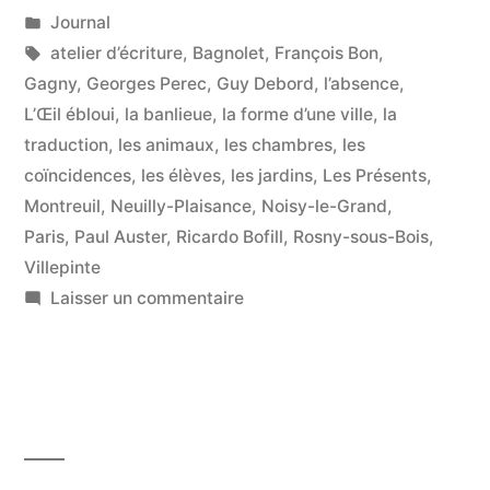
par
Publié
Journal
trou ? »
dans
Étiquettes :
atelier d’écriture
,
Bagnolet
,
François Bon
,
Gagny
,
Georges Perec
,
Guy Debord
,
l’absence
,
L’Œil ébloui
,
la banlieue
,
la forme d’une ville
,
la
traduction
,
les animaux
,
les chambres
,
les
coïncidences
,
les élèves
,
les jardins
,
Les Présents
,
Montreuil
,
Neuilly-Plaisance
,
Noisy-le-Grand
,
Paris
,
Paul Auster
,
Ricardo Bofill
,
Rosny-sous-Bois
,
Villepinte
sur
Laisser un commentaire
Comment
démolit-
on
un
trou ?