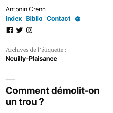
Aller
Antonin Crenn
au
Index
Biblio
Contact
contenu
Facebook
Twitter
Instagram
Archives de l’étiquette :
Neuilly-Plaisance
Comment démolit-on
un trou ?