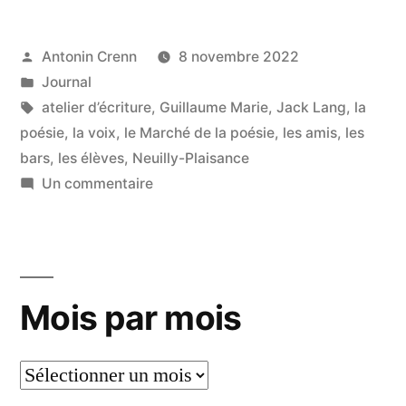
été
avalés
Publié
Antonin Crenn
8 novembre 2022
par
Publié
Journal
par
dans
Étiquettes :
atelier d’écriture
,
Guillaume Marie
,
Jack Lang
,
la
une
poésie
,
la voix
,
le Marché de la poésie
,
les amis
,
les
poignée
bars
,
les élèves
,
Neuilly-Plaisance
sur
d’élèves »
Un commentaire
Ils
ont
été
avalés
Mois par mois
par
une
poignée
Mois
d’élèves