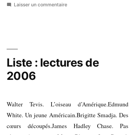
sur
Laisser un commentaire
Liste
:
lectures
de
2007
Liste : lectures de
2006
Walter Tevis. L’oiseau d’Amérique.Edmund
White. Un jeune Américain.Brigitte Smadja. Des
cœurs découpés.James Hadley Chase. Pas