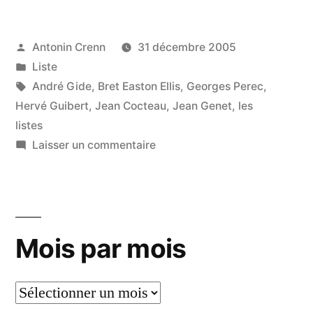
lectures
de
Publié
Antonin Crenn
31 décembre 2005
par
Publié
Liste
2005 »
dans
Étiquettes :
André Gide
,
Bret Easton Ellis
,
Georges Perec
,
Hervé Guibert
,
Jean Cocteau
,
Jean Genet
,
les
listes
sur
Laisser un commentaire
Liste
:
lectures
de
Mois par mois
2005
Mois