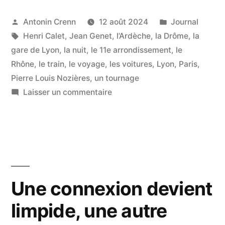
détours »
Publié
Publié
Antonin Crenn
12 août 2024
Journal
par
Étiquettes :
dans
Henri Calet
,
Jean Genet
,
l’Ardèche
,
la Drôme
,
la
gare de Lyon
,
la nuit
,
le 11e arrondissement
,
le
Rhône
,
le train
,
le voyage
,
les voitures
,
Lyon
,
Paris
,
Pierre Louis Nozières
,
un tournage
sur
Laisser un commentaire
Par
quels
détours
Une connexion devient
limpide, une autre