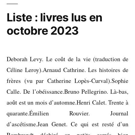
une
autre
Liste : livres lus en
demeure
octobre 2023
obscure
Deborah Levy. Le coût de la vie (traduction de
Céline Leroy).Arnaud Cathrine. Les histoires de
frères (vu par Catherine Lopès-Curval).Sophie
Calle. De l’obéissance.Bruno Pellegrino. Là-bas,
août est un mois d’automne.Henri Calet. Trente à
quarante.Émilien Rouvier. Journal
d’ascétisme.Jean Genet. Ce qui est resté d’un
Rembrandt déchiré en petits carrés bien