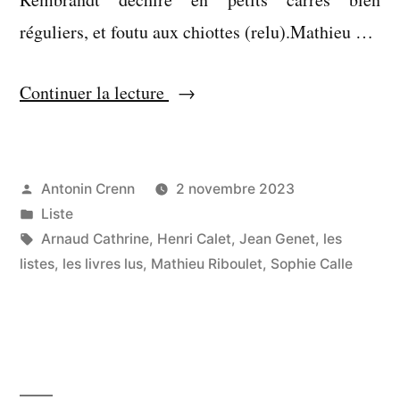
réguliers, et foutu aux chiottes (relu).Mathieu …
« Liste :
Continuer la lecture
livres
lus
en
Publié
Antonin Crenn
2 novembre 2023
par
Publié
Liste
octobre
dans
Étiquettes :
Arnaud Cathrine
,
Henri Calet
,
Jean Genet
,
les
2023 »
listes
,
les livres lus
,
Mathieu Riboulet
,
Sophie Calle