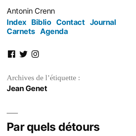
Aller
Antonin Crenn
au
Index
Biblio
Contact
Journal
contenu
Carnets
Agenda
Facebook
Twitter
Instagram
Archives de l’étiquette :
Jean Genet
Par quels détours