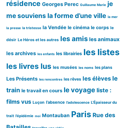
résidence
je
Georges Perec
Guillaume Marie
me souviens
la forme d’une ville
la mer
la Vendée
le cinéma
le corps
le
la tristesse
la presse
les amis
les animaux
désir
Le Héros et les autres
les listes
les archives
les librairies
les enfants
les livres lus
les musées
les plans
les noms
le
les élèves
Les Présents
les rêves
les rencontres
le voyage
train
liste :
le travail en cours
films vus
l’absence
Luçon
L’Épaisseur du
l’adolescence
Paris
Rue des
Montauban
trait
l’épidémie
moi
Batailles
travailler
une vidéo