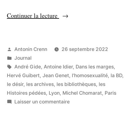
« Notre
Continuer la lecture
intimité
est
politique »
Publié
Antonin Crenn
26 septembre 2022
par
Publié
Journal
dans
Étiquettes :
André Gide
,
Antoine Idier
,
Dans les marges
,
Hervé Guibert
,
Jean Genet
,
l’homosexualité
,
la BD
,
le désir
,
les archives
,
les bibliothèques
,
les
Histoires pédées
,
Lyon
,
Michel Chomarat
,
Paris
sur
Laisser un commentaire
Notre
intimité
est
politique