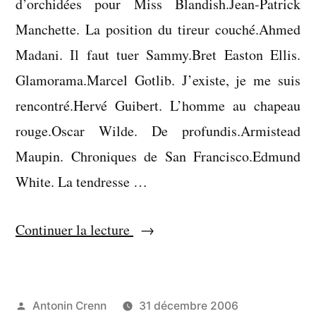
d’orchidées pour Miss Blandish.Jean-Patrick
Manchette. La position du tireur couché.Ahmed
Madani. Il faut tuer Sammy.Bret Easton Ellis.
Glamorama.Marcel Gotlib. J’existe, je me suis
rencontré.Hervé Guibert. L’homme au chapeau
rouge.Oscar Wilde. De profundis.Armistead
Maupin. Chroniques de San Francisco.Edmund
White. La tendresse …
« Liste
Continuer la lecture
:
lectures
de
Publié
Antonin Crenn
31 décembre 2006