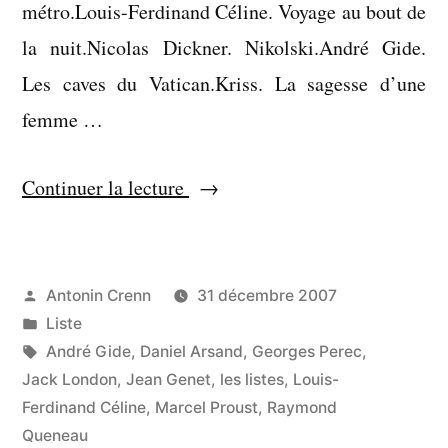
métro.Louis-Ferdinand Céline. Voyage au bout de
la nuit.Nicolas Dickner. Nikolski.André Gide.
Les caves du Vatican.Kriss. La sagesse d’une
femme …
« Liste
Continuer la lecture
:
lectures
de
Publié
Antonin Crenn
31 décembre 2007
par
Publié
Liste
2007 »
dans
Étiquettes :
André Gide
,
Daniel Arsand
,
Georges Perec
,
Jack London
,
Jean Genet
,
les listes
,
Louis-
Ferdinand Céline
,
Marcel Proust
,
Raymond
Queneau