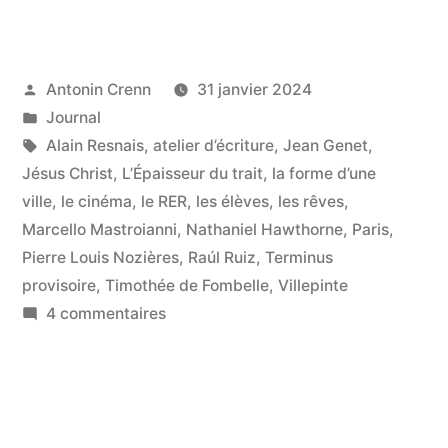
connexion
devient
limpide,
Publié
Antonin Crenn
31 janvier 2024
par
Publié
Journal
une
dans
Étiquettes :
Alain Resnais
,
atelier d’écriture
,
Jean Genet
,
autre
Jésus Christ
,
L’Épaisseur du trait
,
la forme d’une
demeure
ville
,
le cinéma
,
le RER
,
les élèves
,
les rêves
,
obscure »
Marcello Mastroianni
,
Nathaniel Hawthorne
,
Paris
,
Pierre Louis Nozières
,
Raúl Ruiz
,
Terminus
provisoire
,
Timothée de Fombelle
,
Villepinte
sur
4 commentaires
Une
connexion
devient
limpide,