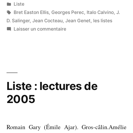
par
Publié
Liste
2006 »
dans
Étiquettes :
Bret Easton Ellis
,
Georges Perec
,
Italo Calvino
,
J.
D. Salinger
,
Jean Cocteau
,
Jean Genet
,
les listes
sur
Laisser un commentaire
Liste
:
lectures
de
2006
Liste : lectures de
2005
Romain Gary (Émile Ajar). Gros-câlin.Amélie