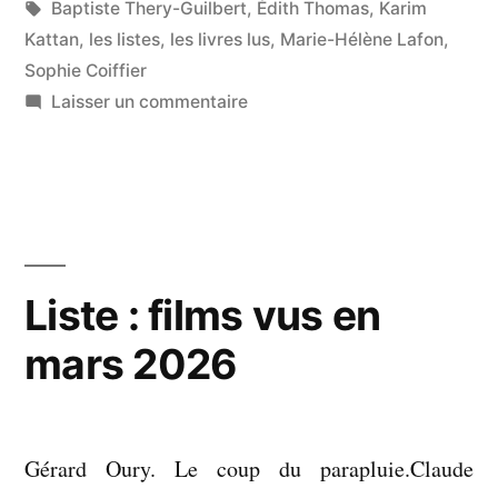
par
Étiquettes :
dans
Baptiste Thery-Guilbert
,
Édith Thomas
,
Karim
en
Kattan
,
les listes
,
les livres lus
,
Marie-Hélène Lafon
,
mars
Sophie Coiffier
2026 »
sur
Laisser un commentaire
Liste
:
livres
lus
en
mars
Liste : films vus en
2026
mars 2026
Gérard Oury. Le coup du parapluie.Claude