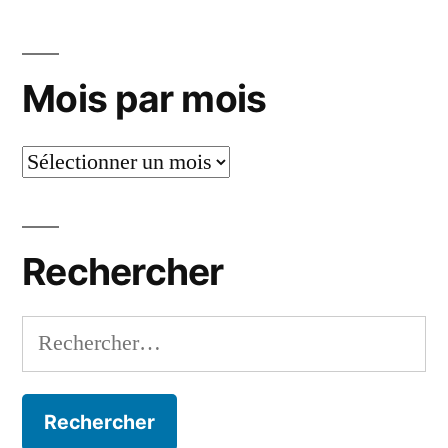
Pagination
vus
des
en
janvier
publications
Mois par mois
2026
Mois
par
mois
Rechercher
Rechercher :