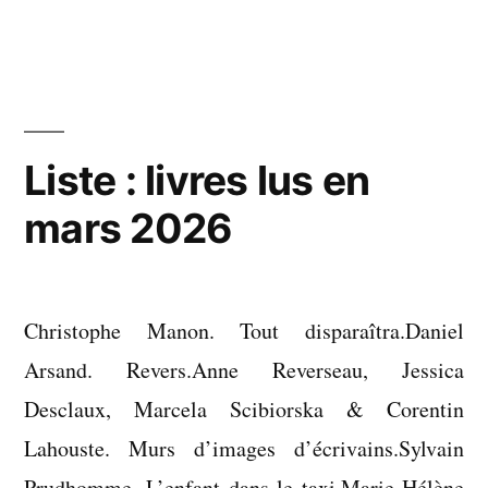
Liste
:
films
vus
en
avril
Liste : livres lus en
2026
mars 2026
Christophe Manon. Tout disparaîtra.Daniel
Arsand. Revers.Anne Reverseau, Jessica
Desclaux, Marcela Scibiorska & Corentin
Lahouste. Murs d’images d’écrivains.Sylvain
Prudhomme. L’enfant dans le taxi.Marie-Hélène