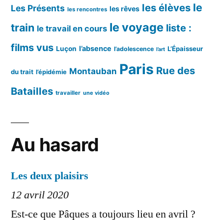
le
les élèves
Les Présents
les rêves
les rencontres
le voyage
train
liste :
le travail en cours
films vus
l’absence
Luçon
L’Épaisseur
l’adolescence
l’art
Paris
Rue des
Montauban
du trait
l’épidémie
Batailles
travailler
une vidéo
Au hasard
Les deux plaisirs
12 avril 2020
Est-ce que Pâques a toujours lieu en avril ?