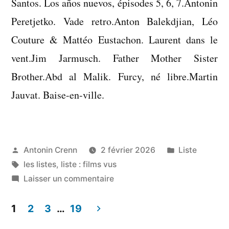
Santos. Los años nuevos, épisodes 5, 6, 7.Antonin
Peretjetko. Vade retro.Anton Balekdjian, Léo
Couture & Mattéo Eustachon. Laurent dans le
vent.Jim Jarmusch. Father Mother Sister
Brother.Abd al Malik. Furcy, né libre.Martin
Jauvat. Baise-en-ville.
Publié
Publié
Antonin Crenn
2 février 2026
Liste
par
Étiquettes :
dans
les listes
,
liste : films vus
sur
Laisser un commentaire
Liste
:
1
2
3
…
19
films