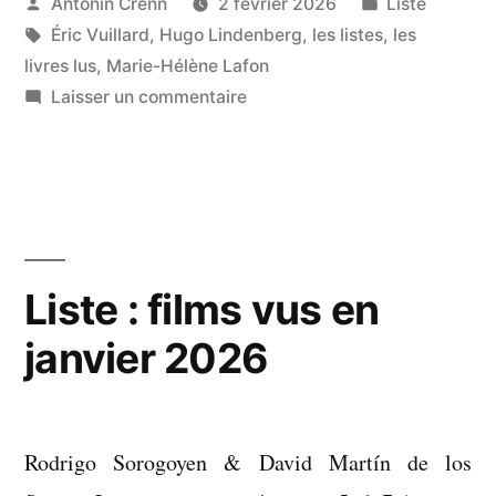
lus
Publié
Publié
Antonin Crenn
2 février 2026
Liste
par
Étiquettes :
dans
Éric Vuillard
,
Hugo Lindenberg
,
les listes
,
les
en
livres lus
,
Marie-Hélène Lafon
janvier
sur
Laisser un commentaire
2026 »
Liste
:
livres
lus
en
janvier
Liste : films vus en
2026
janvier 2026
Rodrigo Sorogoyen & David Martín de los