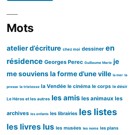
Mots
en
atelier d’écriture
dessiner
chez moi
résidence
je
Georges Perec
Guillaume Marie
me souviens
la forme d’une ville
la mer
la
la Vendée
le cinéma
le corps
le désir
la tristesse
presse
les amis
les animaux
les
Le Héros et les autres
les listes
archives
les librairies
les enfants
les livres lus
les musées
les plans
les noms