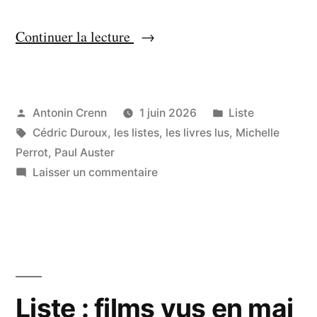
« Liste
Continuer la lecture
:
livres
lus
Publié
Publié
Antonin Crenn
1 juin 2026
Liste
par
Étiquettes :
dans
Cédric Duroux
,
les listes
,
les livres lus
,
Michelle
en
Perrot
,
Paul Auster
mai
sur
Laisser un commentaire
2026 »
Liste
:
livres
lus
en
mai
Liste : films vus en mai
2026