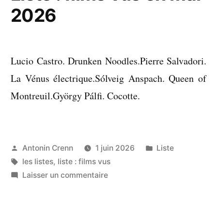
2026
Lucio Castro. Drunken Noodles.Pierre Salvadori.
La Vénus électrique.Sólveig Anspach. Queen of
Montreuil.György Pálfi. Cocotte.
Publié
Publié
Antonin Crenn
1 juin 2026
Liste
par
Étiquettes :
dans
les listes
,
liste : films vus
sur
Laisser un commentaire
Liste
:
films