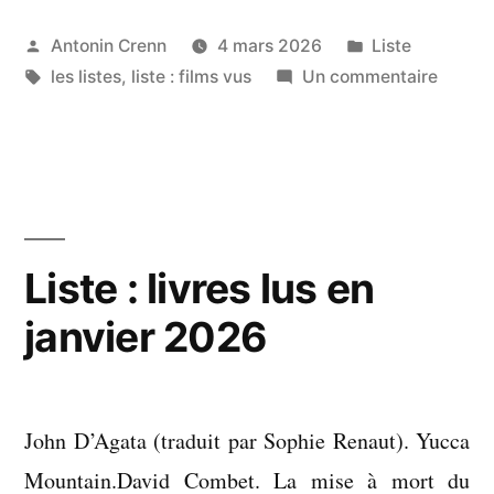
Publié
Publié
Antonin Crenn
4 mars 2026
Liste
par
Étiquettes :
dans
sur
les listes
,
liste : films vus
Un commentaire
Liste
:
films
vus
en
février
Liste : livres lus en
2026
janvier 2026
John D’Agata (traduit par Sophie Renaut). Yucca
Mountain.David Combet. La mise à mort du