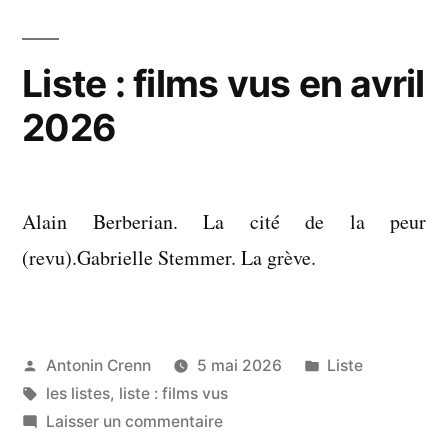
lus
en
avril
Liste : films vus en avril
2026
2026
Alain Berberian. La cité de la peur
(revu).Gabrielle Stemmer. La grève.
Publié
Publié
Antonin Crenn
5 mai 2026
Liste
par
Étiquettes :
dans
les listes
,
liste : films vus
sur
Laisser un commentaire