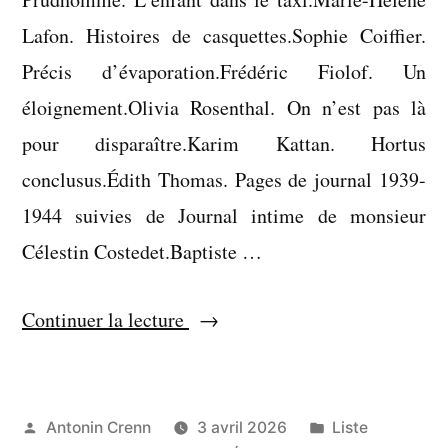
Lafon. Histoires de casquettes.Sophie Coiffier.
Précis d’évaporation.Frédéric Fiolof. Un
éloignement.Olivia Rosenthal. On n’est pas là
pour disparaître.Karim Kattan. Hortus
conclusus.Édith Thomas. Pages de journal 1939-
1944 suivies de Journal intime de monsieur
Célestin Costedet.Baptiste …
« Liste
Continuer la lecture
:
livres
lus
Publié
Publié
Antonin Crenn
3 avril 2026
Liste