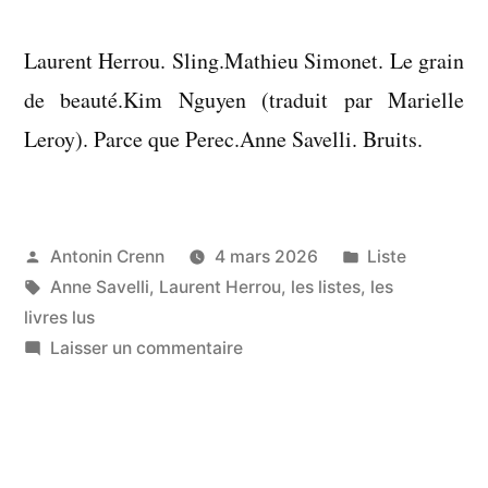
Laurent Herrou. Sling.Mathieu Simonet. Le grain
de beauté.Kim Nguyen (traduit par Marielle
Leroy). Parce que Perec.Anne Savelli. Bruits.
Publié
Publié
Antonin Crenn
4 mars 2026
Liste
par
Étiquettes :
dans
Anne Savelli
,
Laurent Herrou
,
les listes
,
les
livres lus
sur
Laisser un commentaire
Liste
:
livres
lus