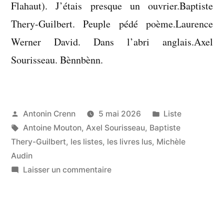
Flahaut). J’étais presque un ouvrier.Baptiste
Thery-Guilbert. Peuple pédé poème.Laurence
Werner David. Dans l’abri anglais.Axel
Sourisseau. Bènnbènn.
Publié
Publié
Antonin Crenn
5 mai 2026
Liste
par
Étiquettes :
dans
Antoine Mouton
,
Axel Sourisseau
,
Baptiste
Thery-Guilbert
,
les listes
,
les livres lus
,
Michèle
Audin
sur
Laisser un commentaire
Liste
:
livres