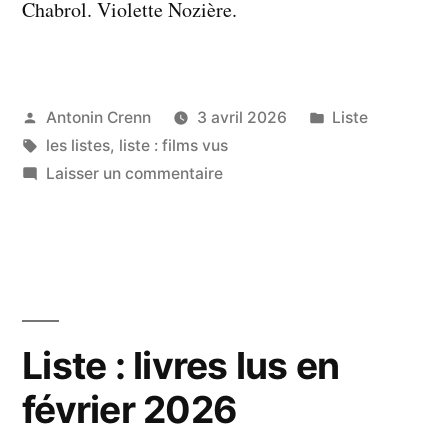
Chabrol. Violette Nozière.
Publié
Publié
Antonin Crenn
3 avril 2026
Liste
par
Étiquettes :
dans
les listes
,
liste : films vus
sur
Laisser un commentaire
Liste
:
films
vus
en
mars
Liste : livres lus en
2026
février 2026