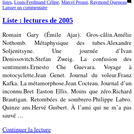
h
i
listes
,
Louis-Ferdinand Céline
,
Marcel Proust
,
Raymond Queneau
sur
o
Laisser un commentaire
s
Liste
n
t
:
Liste : lectures de 2005
lectures
e
e
de
:
Romain Gary (Émile Ajar). Gros-câlin.Amélie
2007
»
l
Nothomb. Métaphysique des tubes.Alexandre
e
Soljenitsyne. Une journée d’Ivan
c
Denissovitch.Stefan Zweig. La confusion des
t
sentiments.Ernesto Che Guevara. Voyage à
u
motocyclette.Jean Genet. Journal du voleur.Franz
r
Kafka. La métamorphose.Jean Cocteau. Journal d’un
e
inconnu.Bret Easton Ellis. Moins que zéro.Richard
s
Brautigan. Retombées de sombrero.Philippe Labro.
d
Quinze ans.Hervé Guibert. À l’ami qui ne m’a pas
e
sauvé …
2
«
Continuer la lecture
0