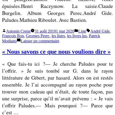
e
épuisées.Henri Raczymow. La saisie.Claude
s
Burgelin. Album Georges Perec.André Gide.
t
Paludes.Mathieu Riboulet. Avec Bastien.
f
i
Publié
Publié
Étiquettes :
Antonin Crenn
31 août 2019
1 mai 2020
Liste
André Gide
,
par
dans
François Bon
,
Georges Perec
,
les listes
,
les livres lus
,
Patrick
n
sur
Modiano
Laisser un commentaire
i
Liste
:
,
« Nous savons ce que nous voulions dire »
lectures
c
d’août
« Que fais-tu ici ?— Je cherche Paludes pour te
2019
’
l’offrir. » Je suis tombé sur G. dans le rayon
e
littérature de Gibert, par hasard. Alors on est restés
s
ensemble. Je l’ai accompagné au rayon poche pour
t
trouver mon cadeau qui n’était, de toute façon, pas
p
une surprise, parce qu’il m’avait prévenu : « Je vais
a
t’offrir Paludes.— Mais pourquoi ?— Parce que
s
c’est …
f