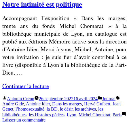
radar
Notre intimité est politique
a
ne
d
fonctionnait
Accompagnant l’exposition « Dans les marges,
pas
a
du
trente ans du fonds Michel Chomarat » à la
r
tout
bibliothèque municipale de Lyon, un catalogue est
n
publié aux éditions Mémoire active sous la direction
e
d’Antoine Idier. Merci à vous, Michel, Antoine, pour
f
votre invitation : je suis fier d’avoir contribué à ce
o
livre (disponible à Lyon à la bibliothèque de la Part-
n
Dieu, …
c
t
«
Continuer la lecture
i
o
Publié
Publié
Étiqu
Antonin Crenn
26 septembre 2022
16 avril 2024
Journal
N
par
dans
André Gide
,
Antoine Idier
,
Dans les marges
,
Hervé Guibert
,
Jean
n
o
Genet
,
l’homosexualité
,
la BD
,
le désir
,
les archives
,
les
n
bibliothèques
,
les Histoires pédées
,
Lyon
,
Michel Chomarat
,
Paris
t
sur
a
Laisser un commentaire
r
Notre
i