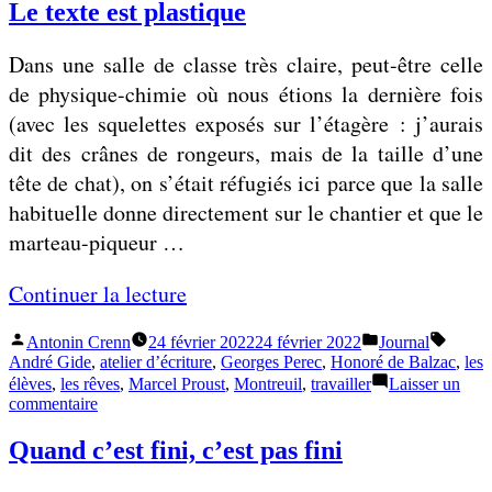
intimité
Le texte est plastique
e
est
t
i
politique
p
Dans une salle de classe très claire, peut-être celle
n
a
de physique-chimie où nous étions la dernière fois
t
s
(avec les squelettes exposés sur l’étagère : j’aurais
i
d
dit des crânes de rongeurs, mais de la taille d’une
m
u
tête de chat), on s’était réfugiés ici parce que la salle
i
t
habituelle donne directement sur le chantier et que le
t
o
marteau-piqueur …
é
u
e
«
Continuer la lecture
t
s
t
Publié
Publié
Étiquet
Antonin Crenn
24 février 2022
24 février 2022
Journal
L
»
par
dans
André Gide
,
atelier d’écriture
,
Georges Perec
,
Honoré de Balzac
,
les
p
e
élèves
,
les rêves
,
Marcel Proust
,
Montreuil
,
travailler
Laisser un
o
sur
commentaire
t
Le
l
e
texte
Quand c’est fini, c’est pas fini
i
est
x
plastique
t