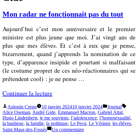
Mon radar ne fonctionnait pas du tout
Aujourd’hui c’est mon anniversaire et le premier
ministre est plus jeune que moi. J’ai vingt ans de
plus que mes élèves. Et c’est à eux que je pense,
bizarrement, quand j’apprends la nomination de ce
type, d’apparence insipide et pourtant si malfaisant
(le costume propret de ces néo-réactionnaires qui se
prétendent cool) : je ne pense …
«
Continuer la lecture
Publié
Publié
Étique
Antonin Crenn
10 janvier 2024
10 janvier 2024
Journal
M
par
dans
Alice Oseman
,
André Gide
,
Emmanuel Macron
,
Gabriel Attal
,
o
Hugo Lindenberg
,
je me souviens
,
l’adolescence
,
l’homosexualité
,
la banlieue
,
la famille
,
la politique
,
Le Pecq
,
Le Vésinet
,
les élèves
,
n
sur
Saint-Maur-des-Fossés
Un commentaire
r
Mon