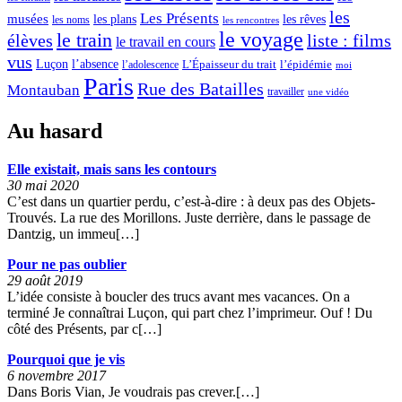
2
les
Les Présents
musées
les plans
les rêves
les noms
les rencontres
le voyage
le train
élèves
liste : films
0
le travail en cours
vus
0
l’absence
Luçon
L’Épaisseur du trait
l’adolescence
l’épidémie
moi
Paris
Rue des Batailles
5
Montauban
travailler
une vidéo
Au hasard
»
Elle existait, mais sans les contours
30 mai 2020
C’est dans un quartier perdu, c’est-à-dire : à deux pas des Objets-
Trouvés. La rue des Morillons. Juste derrière, dans le passage de
Dantzig, un immeu[…]
Pour ne pas oublier
29 août 2019
L’idée consiste à boucler des trucs avant mes vacances. On a
terminé Je connaîtrai Luçon, qui part chez l’imprimeur. Ouf ! Du
côté des Présents, par c[…]
Pourquoi que je vis
6 novembre 2017
Dans Boris Vian, Je voudrais pas crever.[…]