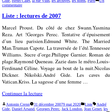
i
Gide
,
Henri Calet
,
la rue Vilin
,
les archives
,
les noms
,
Paris
Un
e
sur
s
commentaire
r
Les
s
d
e
abonnés
Liste : lectures de 2007
a
au
o
téléphone
b
i
Marcel Proust. Du côté de chez Swann.Yasmina
»
o
g
Reza. Art !Georges Perec. Tentative d’épuisement
n
t
d’un lieu parisien.Edmund White. The Married
»
n
s
Man.Truman Capote. La traversée de l’été.Tennessee
é
Williams. Sucre d’orge.Philippe Garnier. Roman de
s
»
plage.Raymond Queneau. Zazie dans le métro.Louis-
a
Ferdinand Céline. Voyage au bout de la nuit.Nicolas
u
Dickner. Nikolski.André Gide. Les caves du
t
Vatican.Kriss. La sagesse d’une femme …
é
l
«
Continuer la lecture
é
Publié
Publié
Étiquettes
Antonin Crenn
31 décembre 2007
9 mai 2020
Liste
André
p
L
par
dans
Gide
,
Daniel Arsand
,
Georges Perec
,
Jack London
,
Jean Genet
,
les