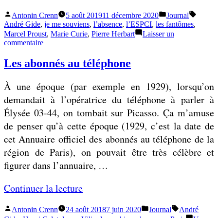
q
Publié
Publié
Étiquet
Antonin Crenn
5 août 2019
11 décembre 2020
Journal
L
u
par
dans
André Gide
,
je me souviens
,
l’absence
,
l’ESPCI
,
les fantômes
,
e
e
Marcel Proust
,
Marie Curie
,
Pierre Herbart
Laisser un
sur
commentaire
s
n
Les
f
fantômes
o
Les abonnés au téléphone
ont
a
u
des
n
À une époque (par exemple en 1929), lorsqu’on
doigts
s
t
demandait à l’opératrice du téléphone à parler à
v
ô
Élysée 03-44, on tombait sur Picasso. Ça m’amuse
o
m
de penser qu’à cette époque (1929, c’est la date de
u
e
cet Annuaire officiel des abonnés au téléphone de la
l
s
région de Paris), on pouvait être très célèbre et
i
o
figurer dans l’annuaire, …
o
n
n
«
Continuer la lecture
t
s
d
d
Publié
Publié
Étiquettes :
Antonin Crenn
24 août 2018
7 juin 2020
Journal
André
L
e
par
dans