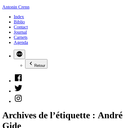
Aller
Antonin Crenn
au
Index
contenu
Biblio
Contact
Journal
Carnets
Agenda
Retour
Facebook
Twitter
Instagram
Archives de l’étiquette :
André
Gide