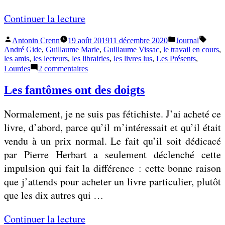
i
«
Continuer la lecture
n
i
Publié
Publié
Étique
Antonin Crenn
19 août 2019
11 décembre 2020
Journal
«
par
dans
André Gide
,
Guillaume Marie
,
Guillaume Vissac
,
le travail en cours
,
les amis
,
les lecteurs
,
les librairies
,
les livres lus
,
Les Présents
,
»
sur
Lourdes
2 commentaires
N
« Nous
o
savons
Les fantômes ont des doigts
ce
u
que
s
Normalement, je ne suis pas fétichiste. J’ai acheté ce
nous
voulions
s
livre, d’abord, parce qu’il m’intéressait et qu’il était
dire »
a
vendu à un prix normal. Le fait qu’il soit dédicacé
v
par Pierre Herbart a seulement déclenché cette
o
impulsion qui fait la différence : cette bonne raison
n
que j’attends pour acheter un livre particulier, plutôt
s
que les dix autres qui …
c
«
Continuer la lecture
e