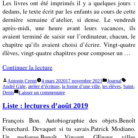
t
Les livres ont été imprimés il y a quelques jours :
i
e
dedans, le texte écrit par les enfants au cours de cette
q
e
dernière semaine d’atelier, si dense. Le vendredi
u
s
après-midi, une heure avant leurs vacances, ils
e
t
avaient terminé de saisir sur l’ordinateur, chacun, le
p
chapitre qu’ils avaient choisi d’écrire. Vingt-quatre
»
l
élèves, vingt-quatre chapitres pour composer un …
a
«
Continuer la lecture
s
t
Publié
Publié
Étique
Antonin Crenn
4 mars 2020
17 novembre 2023
Journal
Q
i
par
dans
André Gide
,
atelier d’écriture
,
la forme d’une ville
,
les élèves
,
Saint-
u
sur
q
Denis
Laisser un commentaire
Quand
a
u
c’est
Liste : lectures d’août 2019
n
fini,
e
c’est
d
François Bon. Autobiographie des objets.Benoît
pas
c
fini
»
Fourchard. Devaquet si tu savais.Patrick Modiano.
’
Un pedigree.Benoît Vincent. GEnove, villes