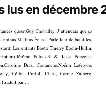
res lus en décembre
tances queer.Guy Chevalley. J’attendais que ça
rminus.Mathias Énard. Parle-leur de batailles,
estard. Les enfants Boetti.Thierry Bodin-Hullin.
-scriptum).Jérôme Poloczek & Tessa Poncelet.
on.Caroline Diaz. Comanche.Noémi Lefebvre,
nay, Céline Curiol, Claro, Carole Zalberg,
s (traduit par …