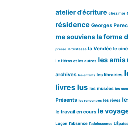
atelier d’écriture
chez moi
résidence
Georges Perec
me souviens
la forme d
la Vendée
le cin
la tristesse
presse
les amis
Le Héros et les autres
l
archives
les librairies
les enfants
livres lus
les musées
les no
le
Présents
les rêves
les rencontres
le voyag
le travail en cours
l’absence
Luçon
L’Épaiss
l’adolescence