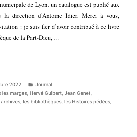
municipale de Lyon, un catalogue est publié aux
 la direction d’Antoine Idier. Merci à vous,
tation : je suis fier d’avoir contribué à ce livre
thèque de la Part-Dieu, …
Publié
bre 2022
Journal
»
dans
 les marges
,
Hervé Guibert
,
Jean Genet
,
s archives
,
les bibliothèques
,
les Histoires pédées
,
é