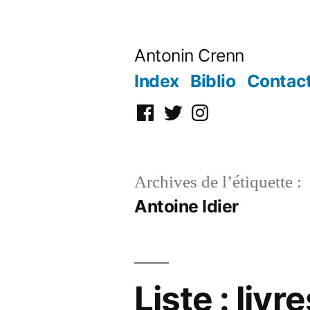
Aller
au
Antonin Crenn
contenu
Index
Biblio
Contac
Facebook
Twitter
Instagram
Archives de l’étiquette :
Antoine Idier
Liste : livr