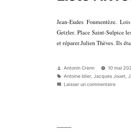
Jean-Eudes Foumentèze. Lois 
Getzler. Place Saint-Sulpice l
et réparer.Julien Thèves. Ils éta
Publié
Antonin Crenn
10 mai 20
par
Étiquettes :
Antoine Idier
,
Jacques Jouet
,
J
sur
Laisser un commentaire
Liste
:
livres
lus
en