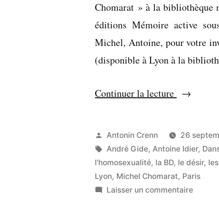
Chomarat » à la bibliothèque 
éditions Mémoire active sous
Michel, Antoine, pour votre invi
(disponible à Lyon à la biblio
« Notre
Continuer la lecture
intimité
est
Publié
Antonin Crenn
26 septem
politique 
par
Étiquettes :
André Gide
,
Antoine Idier
,
Dans
l’homosexualité
,
la BD
,
le désir
,
le
Lyon
,
Michel Chomarat
,
Paris
sur
Laisser un commentaire
Notre
intimit