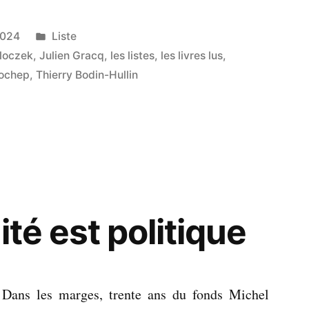
Publié
2024
Liste
dans
loczek
,
Julien Gracq
,
les listes
,
les livres lus
,
ochep
,
Thierry Bodin-Hullin
bre
ité est politique
 Dans les marges, trente ans du fonds Michel