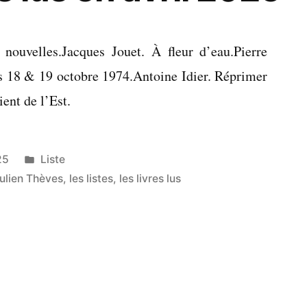
nouvelles.Jacques Jouet. À fleur d’eau.Pierre
es 18 & 19 octobre 1974.Antoine Idier. Réprimer
ient de l’Est.
Publié
25
Liste
dans
ulien Thèves
,
les listes
,
les livres lus