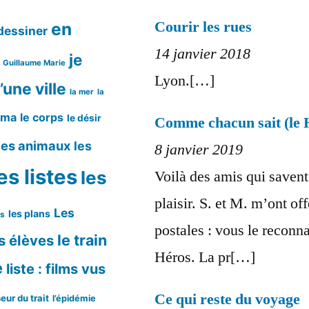
Courir les rues
en
dessiner
14 janvier 2018
je
Guillaume Marie
Lyon.[…]
’une ville
la mer
la
éma
le corps
le désir
Comme chacun sait (le 
les animaux
les
8 janvier 2019
es listes
les
Voilà des amis qui saven
plaisir. S. et M. m’ont of
Les
les plans
ms
postales : vous le reconn
le train
s élèves
Héros. La pr[…]
e
liste : films vus
Ce qui reste du voyage
eur du trait
l’épidémie