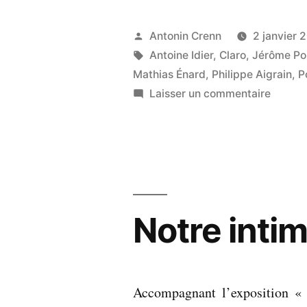
:
livres
Publié
Antonin Crenn
2 janvier 
lus
par
Étiquettes :
Antoine Idier
,
Claro
,
Jérôme Po
en
Mathias Énard
,
Philippe Aigrain
,
P
sur
Laisser un commentaire
décembre
Liste
2023 »
:
livres
lus
en
décem
Notre intim
2023
Accompagnant l’exposition «