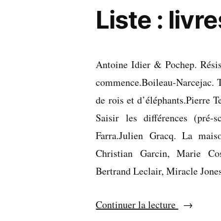
avril
Liste : liv
2025
Antoine Idier & Pochep. Résis
commence.Boileau-Narcejac. Te
de rois et d’éléphants.Pierre T
Saisir les différences (pré
Farra.Julien Gracq. La mais
Christian Garcin, Marie Cos
Bertrand Leclair, Miracle Jone
« Liste
Continuer la lecture