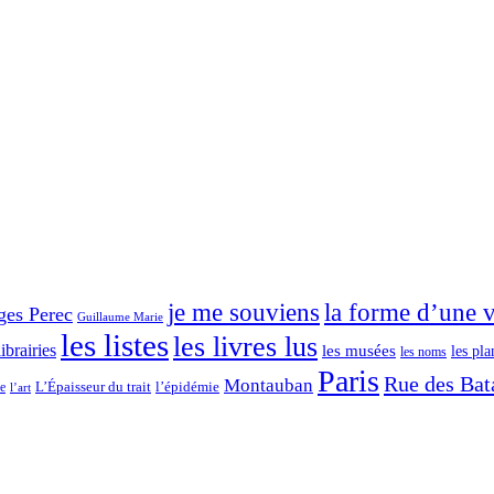
je me souviens
la forme d’une v
ges Perec
Guillaume Marie
les listes
les livres lus
librairies
les musées
les pla
les noms
Paris
Rue des Bata
Montauban
L’Épaisseur du trait
ce
l’épidémie
l’art