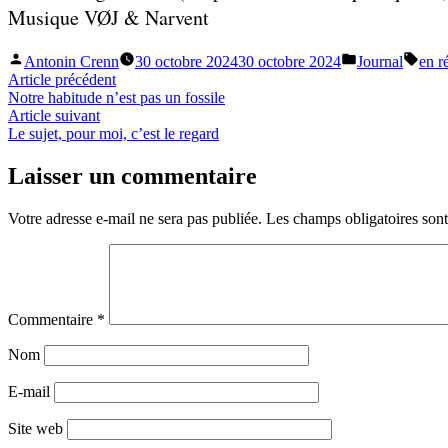
Musique VØJ & Narvent
Publié
Publié
Étiqu
Antonin Crenn
30 octobre 2024
30 octobre 2024
Journal
en r
par
dans
Navigation
Article
Article précédent
précédent :
Notre habitude n’est pas un fossile
de
Article
Article suivant
l’article
suivant :
Le sujet, pour moi, c’est le regard
Laisser un commentaire
Votre adresse e-mail ne sera pas publiée.
Les champs obligatoires son
Commentaire
*
Nom
E-mail
Site web