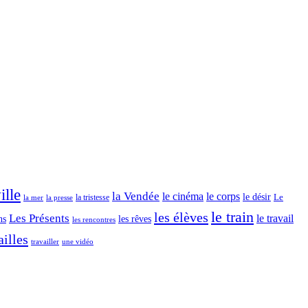
ille
la Vendée
le cinéma
le corps
le désir
Le
la tristesse
la mer
la presse
le train
les élèves
Les Présents
le travail
ns
les rêves
les rencontres
illes
travailler
une vidéo