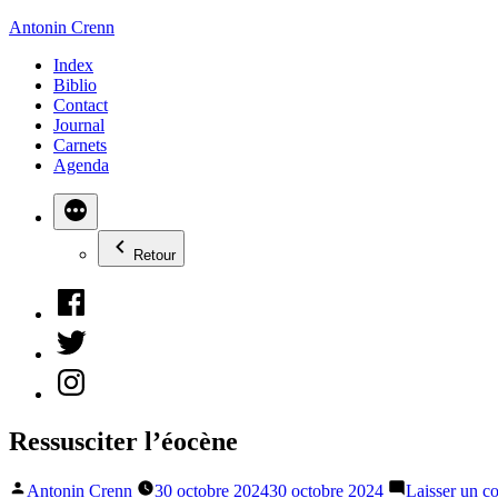
Aller
Antonin Crenn
au
Index
contenu
Biblio
Contact
Journal
Carnets
Agenda
Retour
Facebook
Twitter
Instagram
Ressusciter l’éocène
Publié
Antonin Crenn
30 octobre 2024
30 octobre 2024
Laisser un c