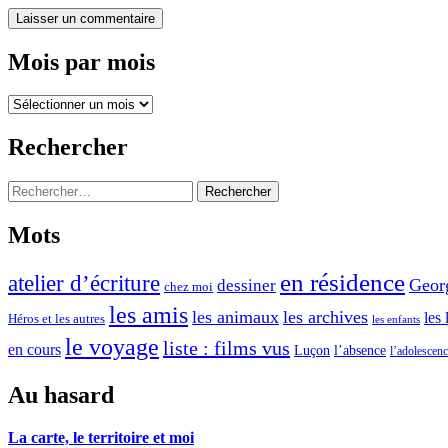
Mois par mois
Mois
par
mois
Rechercher
Rechercher :
Mots
en résidence
atelier d’écriture
Geor
dessiner
chez moi
les amis
les animaux
les archives
les 
Héros et les autres
les enfants
le voyage
liste : films vus
en cours
l’absence
Luçon
l’adolescen
Au hasard
La carte, le territoire et moi