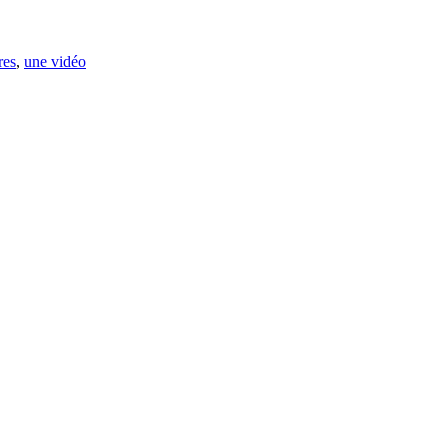
res
,
une vidéo