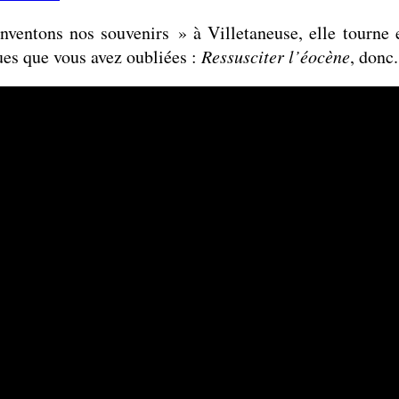
Ressusciter
l’éocène
nventons nos souvenirs » à Villetaneuse, elle tourne e
ues que vous avez oubliées :
Ressusciter l’éocène
, donc.