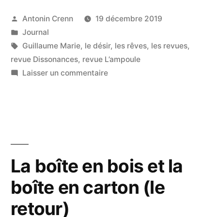
ou
être
Publié
Antonin Crenn
19 décembre 2019
par
Publié
Journal
avec
dans
Étiquettes :
Guillaume Marie
,
le désir
,
les rêves
,
les revues
,
lui,
revue Dissonances
,
revue L’ampoule
c’est
sur
Laisser un commentaire
la
Être
lui
même
ou
chose »
être
avec
lui,
La boîte en bois et la
c’est
boîte en carton (le
la
même
retour)
chose