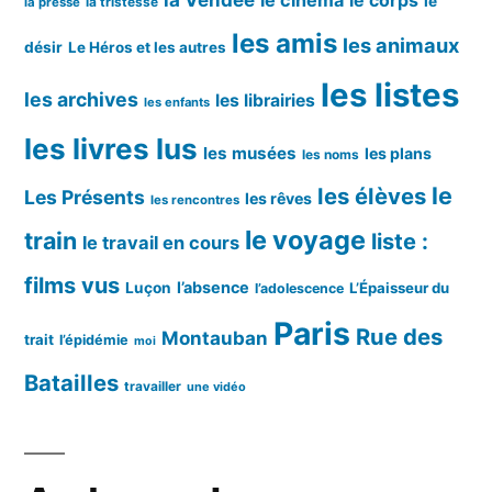
le corps
le
la tristesse
la presse
les amis
les animaux
désir
Le Héros et les autres
les listes
les archives
les librairies
les enfants
les livres lus
les musées
les plans
les noms
le
les élèves
Les Présents
les rêves
les rencontres
le voyage
train
liste :
le travail en cours
films vus
l’absence
Luçon
L’Épaisseur du
l’adolescence
Paris
Rue des
Montauban
trait
l’épidémie
moi
Batailles
travailler
une vidéo