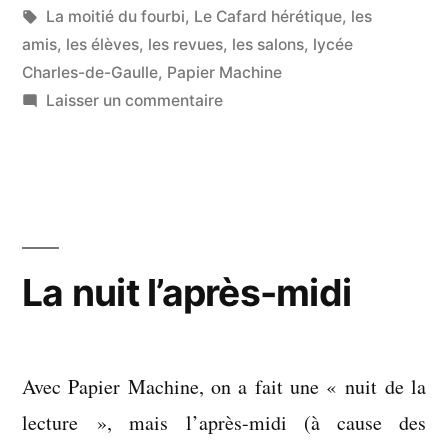
dans
Étiquettes :
La moitié du fourbi
,
Le Cafard hérétique
,
les
à
amis
,
les élèves
,
les revues
,
les salons
,
lycée
l’autre »
Charles-de-Gaulle
,
Papier Machine
sur
Laisser un commentaire
La
joie
de
se
frotter
à
La nuit l’après-midi
l’autre
Avec Papier Machine, on a fait une « nuit de la
lecture », mais l’après-midi (à cause des