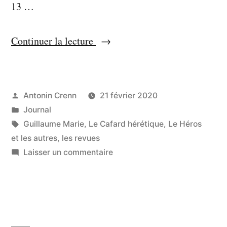
13 …
« C’est
Continuer la lecture
à
nouveau
Martin »
Publié
Antonin Crenn
21 février 2020
par
Publié
Journal
dans
Étiquettes :
Guillaume Marie
,
Le Cafard hérétique
,
Le Héros
et les autres
,
les revues
sur
Laisser un commentaire
C’est
à
nouveau
Martin