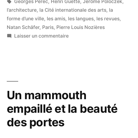
dans
Étiquettes :
Georges Perec
,
Henri Guette
,
Jérôme Poloczek
,
l’architecture
,
la Cité internationale des arts
,
la
forme d’une ville
,
les amis
,
les langues
,
les revues
,
Natan Schäfer
,
Paris
,
Pierre Louis Nozières
sur
Laisser un commentaire
C’est
une
maison
Un mammouth
empaillé et la beauté
des portes