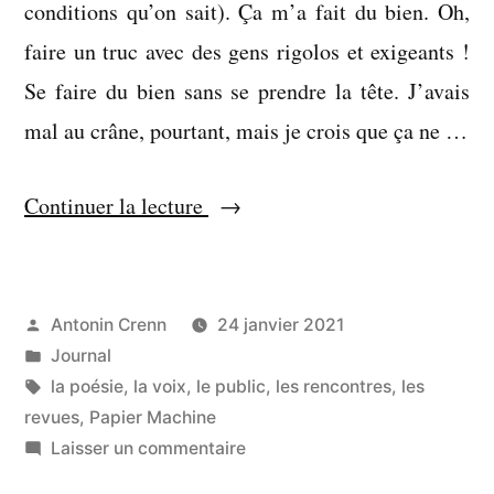
conditions qu’on sait). Ça m’a fait du bien. Oh,
faire un truc avec des gens rigolos et exigeants !
Se faire du bien sans se prendre la tête. J’avais
mal au crâne, pourtant, mais je crois que ça ne …
« La
Continuer la lecture
nuit
l’après-
midi »
Publié
Antonin Crenn
24 janvier 2021
par
Publié
Journal
dans
Étiquettes :
la poésie
,
la voix
,
le public
,
les rencontres
,
les
revues
,
Papier Machine
sur
Laisser un commentaire
La