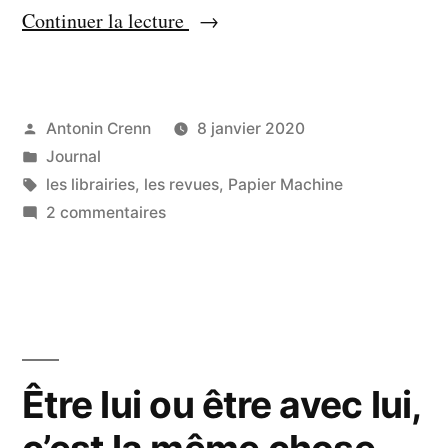
« Papier,
Continuer la lecture
machine,
plateau »
Publié
Antonin Crenn
8 janvier 2020
par
Publié
Journal
dans
Étiquettes :
les librairies
,
les revues
,
Papier Machine
sur
2 commentaires
Papier,
machine,
plateau
Être lui ou être avec lui,