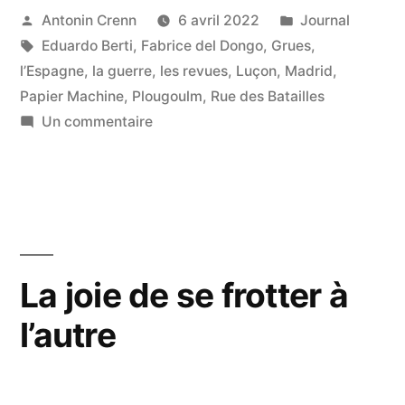
et
Publié
Publié
Antonin Crenn
6 avril 2022
Journal
par
Étiquettes :
dans
Eduardo Berti
,
Fabrice del Dongo
,
Grues
,
la
l’Espagne
,
la guerre
,
les revues
,
Luçon
,
Madrid
,
beauté
Papier Machine
,
Plougoulm
,
Rue des Batailles
des
sur
Un commentaire
Un
portes »
mammouth
empaillé
et
la
beauté
La joie de se frotter à
des
l’autre
portes