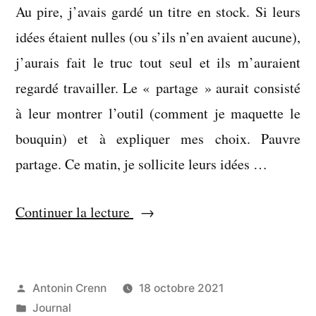
Au pire, j’avais gardé un titre en stock. Si leurs
idées étaient nulles (ou s’ils n’en avaient aucune),
j’aurais fait le truc tout seul et ils m’auraient
regardé travailler. Le « partage » aurait consisté
à leur montrer l’outil (comment je maquette le
bouquin) et à expliquer mes choix. Pauvre
partage. Ce matin, je sollicite leurs idées …
« La
Continuer la lecture
joie
de
se
Publié
Antonin Crenn
18 octobre 2021
par
Publié
Journal
frotter