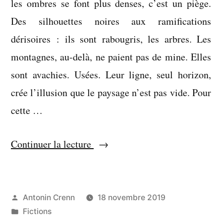
les ombres se font plus denses, c’est un piège.
Des silhouettes noires aux ramifications
dérisoires : ils sont rabougris, les arbres. Les
montagnes, au-delà, ne paient pas de mine. Elles
sont avachies. Usées. Leur ligne, seul horizon,
crée l’illusion que le paysage n’est pas vide. Pour
cette …
« Un
Continuer la lecture
rêve
(une
fuite) »
Publié
Antonin Crenn
18 novembre 2019
par
Publié
Fictions