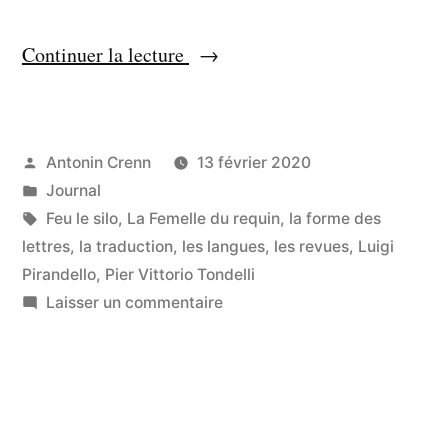
« Dans
Continuer la lecture
une
langue
que
Publié
Antonin Crenn
13 février 2020
par
Publié
Journal
je
dans
Étiquettes :
Feu le silo
,
La Femelle du requin
,
la forme des
ne
lettres
,
la traduction
,
les langues
,
les revues
,
Luigi
pige
Pirandello
,
Pier Vittorio Tondelli
pas »
sur
Laisser un commentaire
Dans
une
langue
que
je