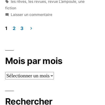
dans
Étiquettes :
les rêves
,
les revues
,
revue L’ampoule
,
une
fiction
sur
Laisser un commentaire
Un
rêve
1
2
3
(une
Pagination
fuite)
des
publications
Mois par mois
Mois
par
mois
Rechercher