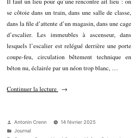
Il faut un lieu pour qu’une rencontre ait lieu : on
se côtoie dans un train, dans une salle de classe,
dans la file d’attente d’un magasin, dans une cage
d’escalier. Les immeubles à ascenseur, dans
lesquels l’escalier est relégué derrière une porte
coupe-feu, circulation bêtement technique en
béton nu, éclairée par un néon trop blanc, …
« C’est
Continuer la lecture
une
maison »
Publié
Antonin Crenn
14 février 2025
par
Publié
Journal