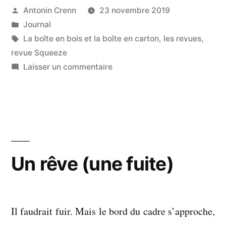
bois
Publié
Antonin Crenn
23 novembre 2019
par
Publié
Journal
et
dans
Étiquettes :
La boîte en bois et la boîte en carton
,
les revues
,
la
revue Squeeze
boîte
sur
Laisser un commentaire
en
La
boîte
carton
en
(le
bois
retour) »
et
la
Un rêve (une fuite)
boîte
en
carton
(le
Il faudrait fuir. Mais le bord du cadre s’approche,
retour)