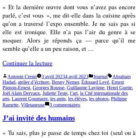
mes
e
« Et la dernière œuvre dont vous n’avez pas encore
petits
l
bras
parlé, c’est vous », me dit-elle dans la cuisine après
l
qu’on a traversé l’expo ensemble. Je ne sais pas si
e
elle est ironique. Elle n’a pas l’air du genre à se
d
moquer. Alors je réponds ça — parce qu’il me
e
semble qu’elle a un peu raison, et …
m
e
«
Continuer la lecture
s
Publié
Publié
Étiquettes :
Antonin Crenn
3 avril 2023
4 avril 2023
Journal
Abraham
p
C
par
dans
Hadad
,
atelier d’écriture
,
Benny Nemer
,
Édouard Levé
,
Ernest
e
’
Pignon-Ernest
,
Georges Rousse
,
Guillaume Lavigne
,
Henri Guette
,
Joël Alain Dervaux
,
Juliette Teste
,
l’art
,
la Cité internationale des
t
e
arts
,
Laurent Goumarre
,
les amis
,
les élèves
,
les photos
,
Philippe
i
s
sur
Ramette
,
Villetaneuse
3 commentaires
C’est
t
t
poreux
J’ai invité des humains
s
p
b
o
« Tu sais, plus je passe de temps chez toi (seul ou à
r
r