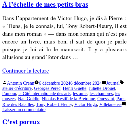
une
À l’échelle de mes petits bras
t
maison
u
Dans l’appartement de Victor Hugo, je dis à Pierre :
n
« Tiens, je le connais, lui, Tony Robert-Fleury, il est
e
dans mon roman » — dans mon roman qui n’est pas
m
encore un livre, mais bon, il sait de quoi je parle
a
puisque je lui ai lu le manuscrit. Il y a plusieurs
i
allusions au grand Totor dans …
s
o
«
Continuer la lecture
n
Publié
Publié
Éti
Antonin Crenn
6 décembre 2024
6 décembre 2024
Journal
À
par
dans
atelier d’écriture
,
Georges Perec
,
Henri Guette
,
Juliette Drouet
,
»
l
l’amour
,
la Cité internationale des arts
,
les amis
,
les chambres
,
les
musées
,
Nan Goldin
,
Nicolas Restif de la Bretonne
,
Ouessant
,
Paris
,
’
Rue des Batailles
,
Tony Robert-Fleury
,
Victor Hugo
,
Villetaneuse
é
sur
Laisser un commentaire
À
c
l’échelle
C’est poreux
h
de