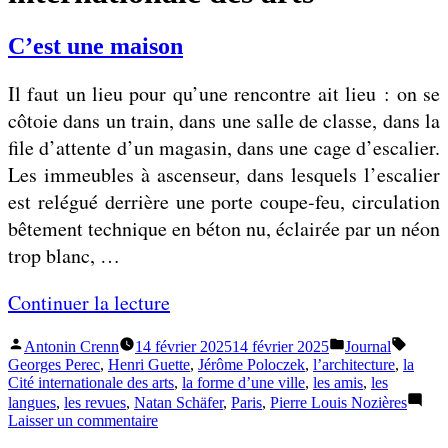
C’est une maison
Il faut un lieu pour qu’une rencontre ait lieu : on se
côtoie dans un train, dans une salle de classe, dans la
file d’attente d’un magasin, dans une cage d’escalier.
Les immeubles à ascenseur, dans lesquels l’escalier
est relégué derrière une porte coupe-feu, circulation
bêtement technique en béton nu, éclairée par un néon
trop blanc, …
«
Continuer la lecture
Publié
Publié
Étiquet
Antonin Crenn
14 février 2025
14 février 2025
Journal
C
par
dans
Georges Perec
,
Henri Guette
,
Jérôme Poloczek
,
l’architecture
,
la
’
Cité internationale des arts
,
la forme d’une ville
,
les amis
,
les
langues
,
les revues
,
Natan Schäfer
,
Paris
,
Pierre Louis Nozières
e
sur
Laisser un commentaire
s
C’est