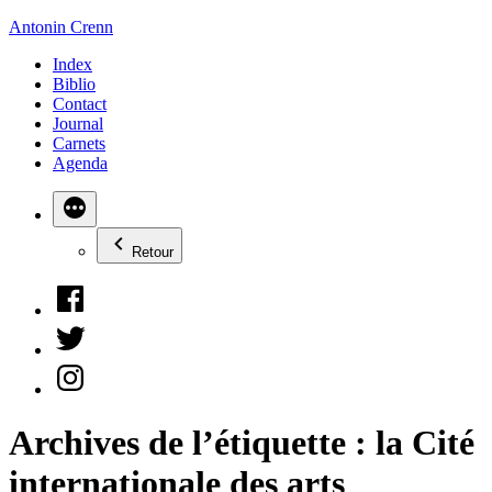
Aller
Antonin Crenn
au
Index
contenu
Biblio
Contact
Journal
Carnets
Agenda
Retour
Facebook
Twitter
Instagram
Archives de l’étiquette :
la Cité
internationale des arts