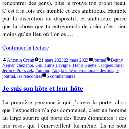
rencontrer des gens), plus je trouve ton projet beau.
a
e
C’est à la fois très humble et très ambitieux. Humble
s
u
par la discrétion du dispositif, et ambitieux parce
x
que la chose que tu entreprends de créer n’est rien
»
moins qu’un lieu où l’on se …
»
«
Continuer la lecture
Publié
Publié
Étiquettes
Antonin Crenn
21 mars 2023
22 mars 2023
Journal
Benny
J
par
dans
Nemer
,
chez moi
,
Guillaume Lavigne
,
Henri Guette
,
Jacques Jouet
,
’
Jérôme Poloczek
,
l’amour
,
l’art
,
la Cité internationale des arts
,
le
sur
journal
,
les rencontres
6 commentaires
a
J’ai
i
invité
Je suis son hôte et leur hôte
des
i
humains
n
La première personne à qui j’ouvre la porte, alors
v
que l’exposition n’a pas commencé, c’est un homme
i
au large sourire qui porte des fleurs étonnantes : des
t
iris roses qui l’émerveillent lui-même. Ils ne sont