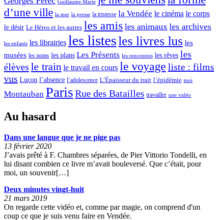
Georges Perec
Guillaume Marie
i
d’une ville
la Vendée
le cinéma
le corps
la tristesse
la mer
la presse
n
les amis
les animaux
les archives
le désir
Le Héros et les autres
’
les listes
les livres lus
les librairies
les
e
les enfants
les
Les Présents
musées
les plans
les rêves
les noms
les rencontres
s
le voyage
le train
élèves
liste : films
le travail en cours
t
vus
l’absence
Luçon
L’Épaisseur du trait
l’adolescence
l’épidémie
moi
p
Paris
Rue des Batailles
Montauban
travailler
une vidéo
a
s
Au hasard
l
à
Dans une langue que je ne pige pas
13 février 2020
J’avais prêté à F. Chambres séparées, de Pier Vittorio Tondelli, en
»
lui disant combien ce livre m’avait bouleversé. Que c’était, pour
moi, un souvenir[…]
Deux minutes vingt-huit
21 mars 2019
On regarde cette vidéo et, comme par magie, on comprend d'un
coup ce que je suis venu faire en Vendée.