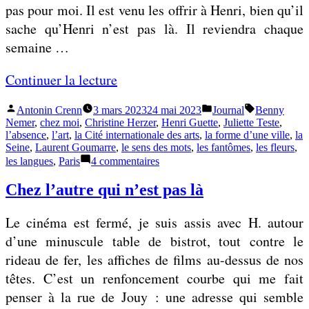
é
pas pour moi. Il est venu les offrir à Henri, bien qu’il
d
sache qu’Henri n’est pas là. Il reviendra chaque
e
semaine …
s
«
Continuer la lecture
h
u
Publié
Publié
Étiquettes :
Antonin Crenn
3 mars 2023
24 mai 2023
Journal
Benny
J
m
par
dans
Nemer
,
chez moi
,
Christine Herzer
,
Henri Guette
,
Juliette Teste
,
e
l’absence
,
l’art
,
la Cité internationale des arts
,
la forme d’une ville
,
la
a
Seine
,
Laurent Goumarre
,
le sens des mots
,
les fantômes
,
les fleurs
,
s
i
sur
les langues
,
Paris
4 commentaires
u
Je
n
suis
Chez l’autre qui n’est pas là
i
s
son
s
hôte
Le cinéma est fermé, je suis assis avec H. autour
et
s
»
leur
d’une minuscule table de bistrot, tout contre le
o
hôte
rideau de fer, les affiches de films au-dessus de nos
n
têtes. C’est un renfoncement courbe qui me fait
h
penser à la rue de Jouy : une adresse qui semble
ô