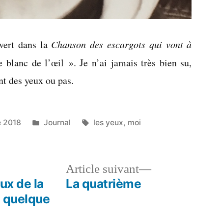
vert dans la
Chanson des escargots qui vont à
 blanc de l’œil ». Je n’ai jamais très bien su,
ent des yeux ou pas.
Publié
Étiquettes :
e 2018
Journal
les yeux
,
moi
dans
le
Article
Article suivant
dent :
suivant :
eux de la
La quatrième
u quelque