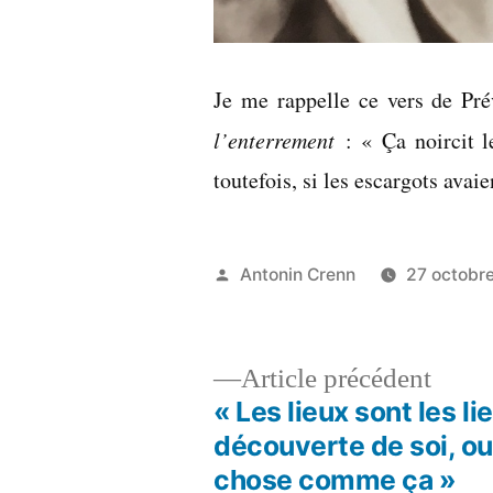
Je me rappelle ce vers de Pré
l’enterrement
: « Ça noircit le
toutefois, si les escargots avai
Publié
Antonin Crenn
27 octobr
par
Artic
Article précédent
précé
« Les lieux sont les li
Navigation
découverte de soi, o
chose comme ça »