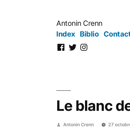
Aller
au
Antonin Crenn
contenu
Index
Biblio
Contac
Facebook
Twitter
Instagram
Le blanc de
Publié
Antonin Crenn
27 octobr