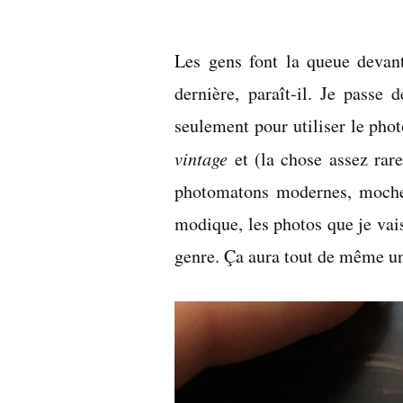
par
Les gens font la queue devant
dernière, paraît-il. Je passe
seulement pour utiliser le pho
vintage
et (la chose assez rare
photomatons modernes, moches
modique, les photos que je va
genre. Ça aura tout de même un