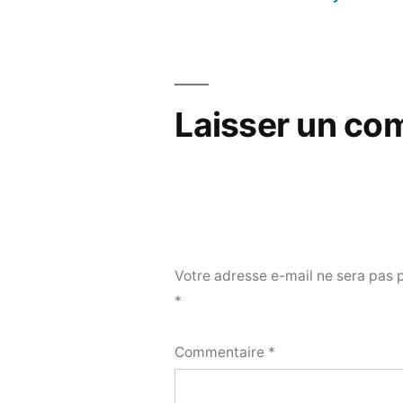
de
l’article
Laisser un co
Votre adresse e-mail ne sera pas 
*
Commentaire
*