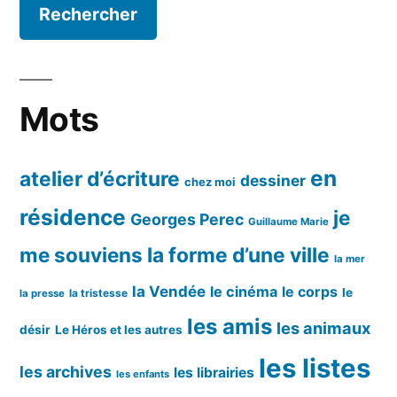
Mots
en
atelier d’écriture
dessiner
chez moi
résidence
je
Georges Perec
Guillaume Marie
me souviens
la forme d’une ville
la mer
la Vendée
le cinéma
le corps
le
la tristesse
la presse
les amis
les animaux
désir
Le Héros et les autres
les listes
les archives
les librairies
les enfants