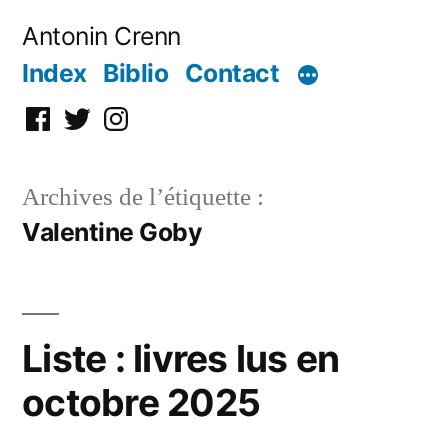
Aller
Antonin Crenn
au
Index
Biblio
Contact
contenu
Facebook
Twitter
Instagram
Archives de l’étiquette :
Valentine Goby
Liste : livres lus en
octobre 2025