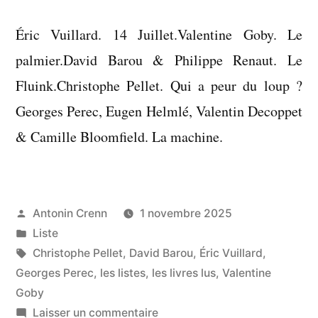
Éric Vuillard. 14 Juillet.Valentine Goby. Le
palmier.David Barou & Philippe Renaut. Le
Fluink.Christophe Pellet. Qui a peur du loup ?
Georges Perec, Eugen Helmlé, Valentin Decoppet
& Camille Bloomfield. La machine.
Publié
Antonin Crenn
1 novembre 2025
par
Publié
Liste
dans
Étiquettes :
Christophe Pellet
,
David Barou
,
Éric Vuillard
,
Georges Perec
,
les listes
,
les livres lus
,
Valentine
Goby
sur
Laisser un commentaire