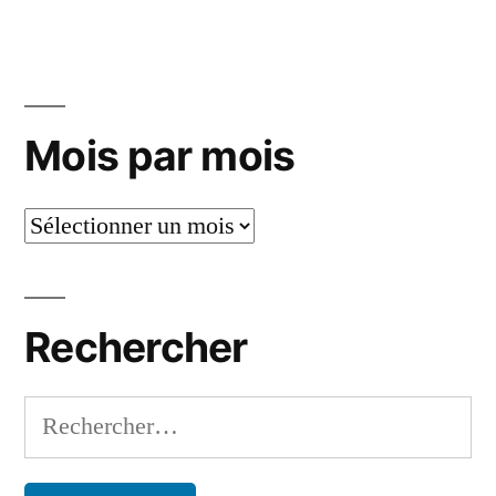
Liste
:
livres
lus
Mois par mois
en
octobre
2025
Mois
par
mois
Rechercher
Rechercher :