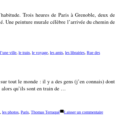
d’habitude. Trois heures de Paris à Grenoble, deux de
mé. Une peinture murale célèbre l’arrivée du chemin de
d’une ville
,
le train
,
le voyage
,
les amis
,
les librairies
,
Rue des
sur tout le monde : il y a des gens (j’en connais) dont
 alors qu’ils sont en train de …
sur
,
les photos
,
Paris
,
Thomas Terraqué
Laisser un commentaire
Joyeux