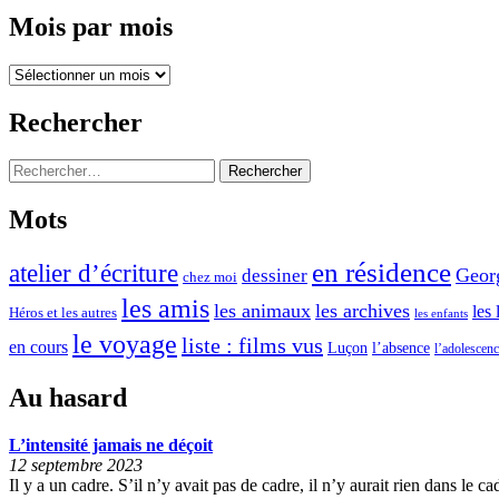
o
o
Mois par mois
m
y
e
Mois
e
t
par
u
mois
Rechercher
t
x
a
d
Rechercher :
i
e
t
Mots
d
d
a
en résidence
atelier d’écriture
e
Geor
dessiner
chez moi
n
d
les amis
les animaux
les archives
les 
Héros et les autres
s
les enfants
e
le voyage
liste : films vus
e
en cours
l’absence
Luçon
l’adolescen
v
t
e
Au hasard
b
n
e
L’intensité jamais ne déçoit
i
a
12 septembre 2023
r
Il y a un cadre. S’il n’y avait pas de cadre, il n’y aurait rien dans le c