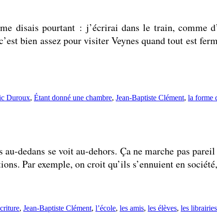
me disais pourtant : j’écrirai dans le train, comme 
’est bien assez pour visiter Veynes quand tout est fer
ic Duroux
,
Étant donné une chambre
,
Jean-Baptiste Clément
,
la forme 
s au-dedans se voit au-dehors. Ça ne marche pas pareil 
ons. Par exemple, on croit qu’ils s’ennuient en société,
 :
écriture
,
Jean-Baptiste Clément
,
l’école
,
les amis
,
les élèves
,
les librairies