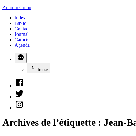
Aller
Antonin Crenn
au
Index
contenu
Biblio
Contact
Journal
Carnets
Agenda
Retour
Facebook
Twitter
Instagram
Archives de l’étiquette :
Jean-Ba