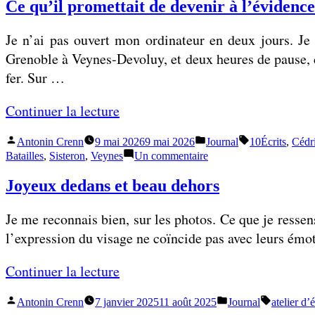
Ce qu’il promettait de devenir à l’évidence
Je n’ai pas ouvert mon ordinateur en deux jours. Je 
Grenoble à Veynes-Devoluy, et deux heures de pause, c
fer. Sur …
«
Continuer la lecture
Publié
Publié
Étiquettes :
Antonin Crenn
9 mai 2026
9 mai 2026
Journal
10Écrits
,
Cédr
C
par
dans
sur
Batailles
,
Sisteron
,
Veynes
Un commentaire
e
Ce
qu’il
Joyeux dedans et beau dehors
q
promettait
u
de
Je me reconnais bien, sur les photos. Ce que je ressen
devenir
’
à
l’expression du visage ne coïncide pas avec leurs émoti
i
l’évidence
l
«
Continuer la lecture
p
r
Publié
Publié
Étiquettes
Antonin Crenn
7 janvier 2025
11 août 2025
Journal
atelier d’
J
par
dans