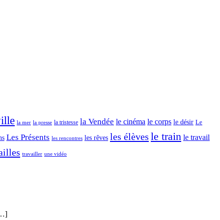
dedans
et
beau
dehors
ille
la Vendée
le cinéma
le corps
le désir
Le
la tristesse
la mer
la presse
le train
les élèves
Les Présents
le travail
ns
les rêves
les rencontres
illes
travailler
une vidéo
[…]