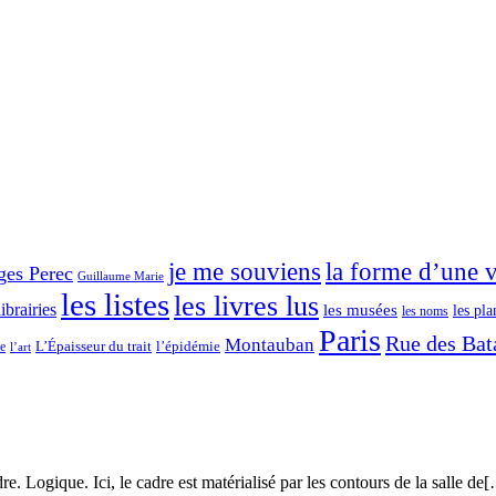
je me souviens
la forme d’une v
ges Perec
Guillaume Marie
les listes
les livres lus
librairies
les musées
les pla
les noms
Paris
Rue des Bata
Montauban
L’Épaisseur du trait
ce
l’épidémie
l’art
adre. Logique. Ici, le cadre est matérialisé par les contours de la salle de