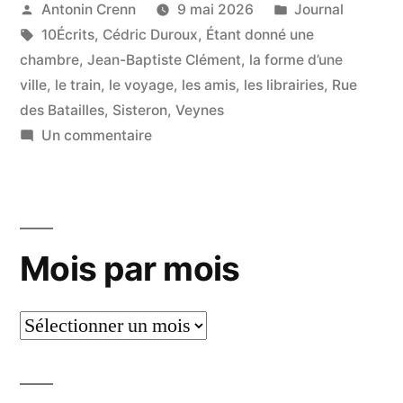
de
Publié
Publié
Antonin Crenn
9 mai 2026
Journal
par
Étiquettes :
dans
10Écrits
,
Cédric Duroux
,
Étant donné une
devenir
chambre
,
Jean-Baptiste Clément
,
la forme d’une
à
ville
,
le train
,
le voyage
,
les amis
,
les librairies
,
Rue
l’évidence »
des Batailles
,
Sisteron
,
Veynes
sur
Un commentaire
Ce
qu’il
promettait
de
Mois par mois
devenir
à
l’évidence
Mois
par
mois