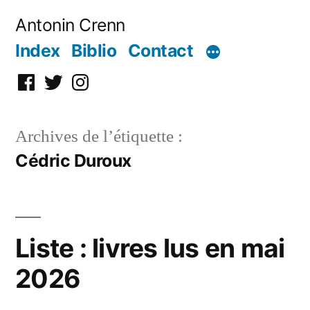
Aller
Antonin Crenn
au
Index
Biblio
Contact
contenu
Facebook
Twitter
Instagram
Archives de l’étiquette :
Cédric Duroux
Liste : livres lus en mai
2026