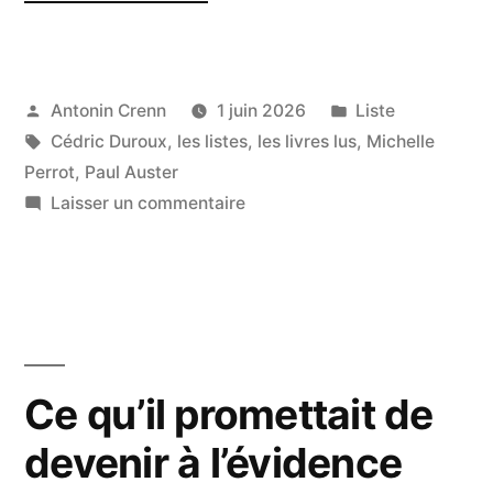
:
livres
lus
Publié
Publié
Antonin Crenn
1 juin 2026
Liste
par
Étiquettes :
dans
Cédric Duroux
,
les listes
,
les livres lus
,
Michelle
en
Perrot
,
Paul Auster
mai
sur
Laisser un commentaire
2026 »
Liste
:
livres
lus
en
mai
Ce qu’il promettait de
2026
devenir à l’évidence