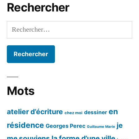
Rechercher
Rechercher :
Mots
en
atelier d’écriture
dessiner
chez moi
résidence
je
Georges Perec
Guillaume Marie
me souviens
la forme d’une ville