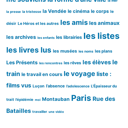
la mer
la Vendée
le cinéma
le corps
le
la tristesse
la presse
les amis
les animaux
désir
Le Héros et les autres
les listes
les archives
les librairies
les enfants
les livres lus
les musées
les plans
les noms
le
les élèves
Les Présents
les rêves
les rencontres
le voyage
train
liste :
le travail en cours
films vus
l’absence
Luçon
L’Épaisseur du
l’adolescence
Paris
Rue des
Montauban
trait
l’épidémie
moi
Batailles
travailler
une vidéo