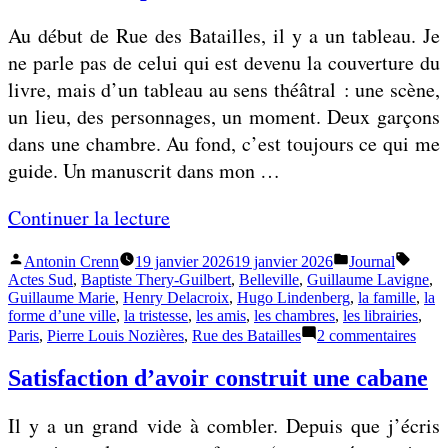
t
cervelle
Au début de Rue des Batailles, il y a un tableau. Je
de
t
six
ne parle pas de celui qui est devenu la couverture du
a
péquins
livre, mais d’un tableau au sens théâtral : une scène,
g
un lieu, des personnages, un moment. Deux garçons
e
dans une chambre. Au fond, c’est toujours ce qui me
d
guide. Un manuscrit dans mon …
e
c
«
Continuer la lecture
e
r
Publié
Publié
Étique
Antonin Crenn
19 janvier 2026
19 janvier 2026
Journal
T
par
dans
Actes Sud
,
Baptiste Thery-Guilbert
,
Belleville
,
Guillaume Lavigne
,
v
o
Guillaume Marie
,
Henry Delacroix
,
Hugo Lindenberg
,
la famille
,
la
e
forme d’une ville
,
la tristesse
,
les amis
,
les chambres
,
les librairies
,
u
sur
l
Paris
,
Pierre Louis Nozières
,
Rue des Batailles
2 commentaires
t
Tout
l
défai
Satisfaction d’avoir construit une cabane
d
pour
e
é
tout
d
Il y a un grand vide à combler. Depuis que j’écris
refai
f
e