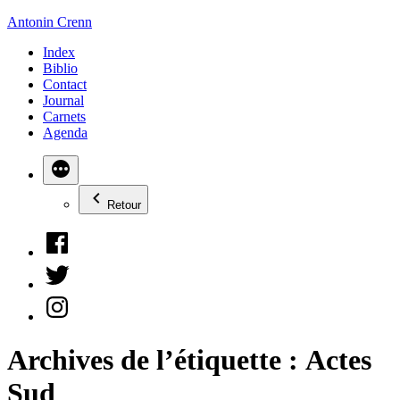
Aller
Antonin Crenn
au
Index
contenu
Biblio
Contact
Journal
Carnets
Agenda
Retour
Facebook
Twitter
Instagram
Archives de l’étiquette :
Actes
Sud