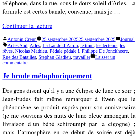
i
téléphone, dans la rue, sous le doux soleil d’Arles. La
r
o
formule est certes banale, convenue, mais je …
e
n
«
Continuer la lecture
d
»
’
Publié
Publié
Antonin Crenn
25 septembre 2025
25 septembre 2025
Journal
F
a
par
dans
Étiquettes :
Actes Sud
,
Arles
,
La Lande d’Airou
,
le train
,
les lecteurs
,
les
l
v
rêves
,
Nicolas Mathieu
,
Pédale pédale !
,
Philippe De Jonckheere
,
Rue des Batailles
,
Stephan Gladieu
a
,
travailler
Laisser un
o
sur
commentaire
g
i
Flagrant
délit
r
Je brode métaphoriquement
r
d’angélisme
a
c
Des gens disent qu’il y a une éclipse de lune ce soir ;
n
o
Jean-Eudes fait même remarquer à Ewen que le
t
n
phénomène se produit exprès pour son anniversaire
d
s
(je me souviens des nuits de lune bleue annonçant la
é
t
livraison d’un bébé schtroumpf par la cigogne) ;
l
r
mais l’atmosphère en ce début de soirée est déjà
i
u