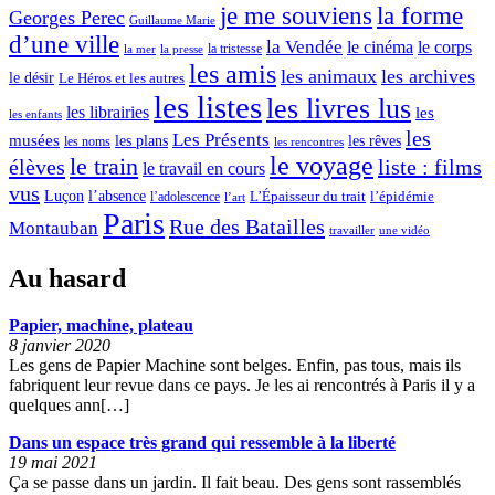
o
je me souviens
la forme
Georges Perec
Guillaume Marie
r
d’une ville
la Vendée
le cinéma
le corps
la tristesse
la mer
la presse
i
les amis
les animaux
les archives
le désir
Le Héros et les autres
q
les listes
les livres lus
les librairies
les
les enfants
u
les
Les Présents
musées
les plans
les rêves
les noms
les rencontres
e
le voyage
le train
élèves
liste : films
le travail en cours
m
vus
l’absence
Luçon
L’Épaisseur du trait
l’adolescence
l’épidémie
l’art
e
Paris
Rue des Batailles
Montauban
travailler
une vidéo
n
Au hasard
t
Papier, machine, plateau
»
8 janvier 2020
Les gens de Papier Machine sont belges. Enfin, pas tous, mais ils
fabriquent leur revue dans ce pays. Je les ai rencontrés à Paris il y a
quelques ann[…]
Dans un espace très grand qui ressemble à la liberté
19 mai 2021
Ça se passe dans un jardin. Il fait beau. Des gens sont rassemblés