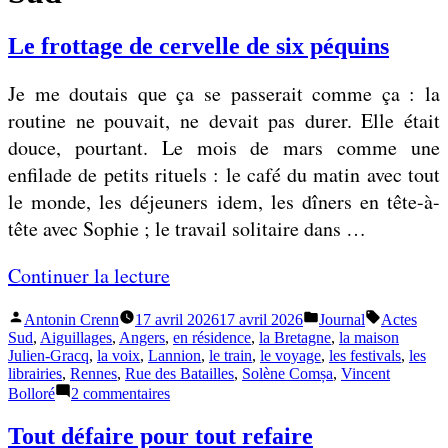
Le frottage de cervelle de six péquins
Je me doutais que ça se passerait comme ça : la
routine ne pouvait, ne devait pas durer. Elle était
douce, pourtant. Le mois de mars comme une
enfilade de petits rituels : le café du matin avec tout
le monde, les déjeuners idem, les dîners en tête-à-
tête avec Sophie ; le travail solitaire dans …
«
Continuer la lecture
Publié
Publié
Étiquettes 
Antonin Crenn
17 avril 2026
17 avril 2026
Journal
Actes
L
par
dans
Sud
,
Aiguillages
,
Angers
,
en résidence
,
la Bretagne
,
la maison
e
Julien-Gracq
,
la voix
,
Lannion
,
le train
,
le voyage
,
les festivals
,
les
librairies
,
Rennes
,
Rue des Batailles
,
Solène Comșa
,
Vincent
f
sur
Bolloré
2 commentaires
r
Le
frottage
Tout défaire pour tout refaire
o
de