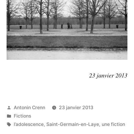
23 janvier 2013
Publié
Antonin Crenn
23 janvier 2013
par
Publié
Fictions
dans
Étiquettes :
l’adolescence
,
Saint-Germain-en-Laye
,
une fiction