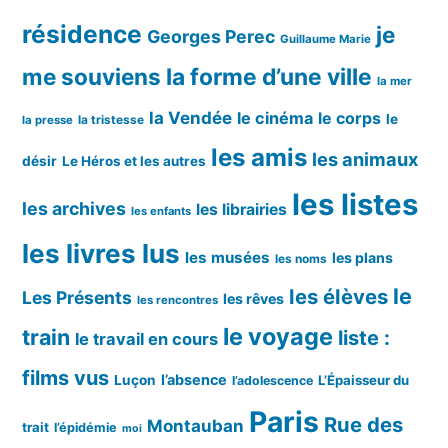
résidence
je
Georges Perec
Guillaume Marie
me souviens
la forme d’une ville
la mer
la Vendée
le cinéma
le corps
le
la tristesse
la presse
les amis
les animaux
désir
Le Héros et les autres
les listes
les archives
les librairies
les enfants
les livres lus
les musées
les plans
les noms
le
les élèves
Les Présents
les rêves
les rencontres
le voyage
train
liste :
le travail en cours
films vus
l’absence
Luçon
L’Épaisseur du
l’adolescence
Paris
Rue des
Montauban
trait
l’épidémie
moi