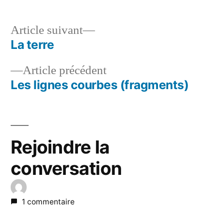
Article
Article suivant
suivant :
La terre
Navigation
Article
Article précédent
de
précédent :
Les lignes courbes (fragments)
l’article
Rejoindre la
conversation
1 commentaire