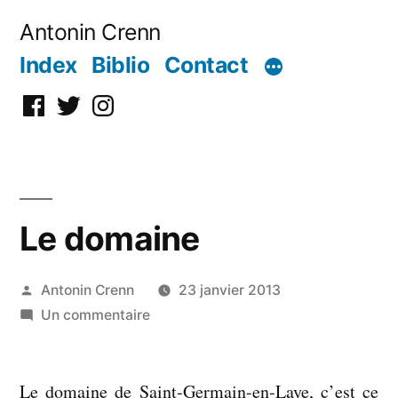
Aller
Antonin Crenn
au
Index
Biblio
Contact
contenu
Facebook
Twitter
Instagram
Le domaine
Publié
Antonin Crenn
23 janvier 2013
par
sur
Un commentaire
Le
domaine
Le domaine de Saint-Germain-en-Laye, c’est ce