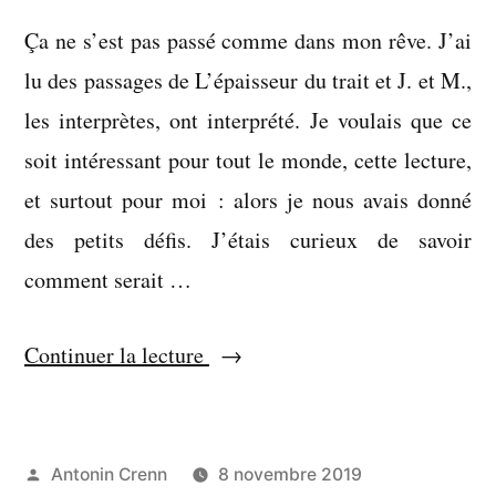
Félix ?
Ça ne s’est pas passé comme dans mon rêve. J’ai
lu des passages de L’épaisseur du trait et J. et M.,
les interprètes, ont interprété. Je voulais que ce
soit intéressant pour tout le monde, cette lecture,
et surtout pour moi : alors je nous avais donné
des petits défis. J’étais curieux de savoir
comment serait …
« Je
Continuer la lecture
n’ai
rien
vu »
Publié
Antonin Crenn
8 novembre 2019