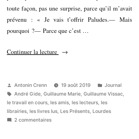
toute façon, pas une surprise, parce qu’il m’avait
prévenu : « Je vais t’offrir Paludes.— Mais
pourquoi ?— Parce que c’est …
« « Nous
Continuer la lecture
savons
ce
que
Publié
Publié
Antonin Crenn
19 août 2019
Journal
par
Étiquettes :
dans
André Gide
,
Guillaume Marie
,
Guillaume Vissac
,
nous
le travail en cours
,
les amis
,
les lecteurs
,
les
voulions
librairies
,
les livres lus
,
Les Présents
,
Lourdes
dire » »
sur
2 commentaires
« Nous
savons