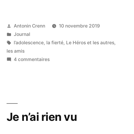
Publié
Antonin Crenn
10 novembre 2019
par
Publié
Journal
dans
Étiquettes :
l’adolescence
,
la fierté
,
Le Héros et les autres
,
les amis
sur
4 commentaires
Mais
alors,
est-
ce
qu’il
est
Je n’ai rien vu
amoureux
de