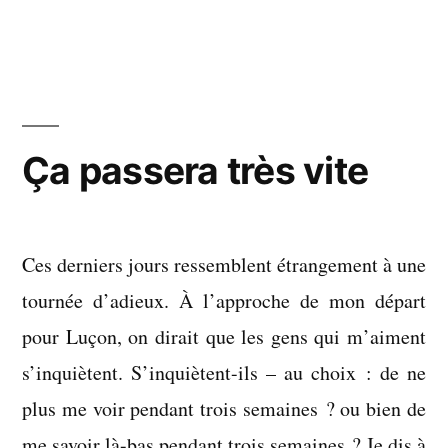
Je
me
laisse
faire
Ça passera très vite
Ces derniers jours ressemblent étrangement à une
tournée d’adieux. À l’approche de mon départ
pour Luçon, on dirait que les gens qui m’aiment
s’inquiètent. S’inquiètent-ils – au choix : de ne
plus me voir pendant trois semaines ? ou bien de
me savoir là-bas pendant trois semaines ? Je dis à