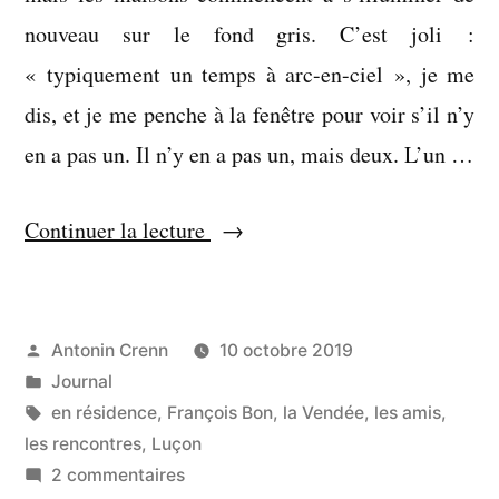
nouveau sur le fond gris. C’est joli :
« typiquement un temps à arc-en-ciel », je me
dis, et je me penche à la fenêtre pour voir s’il n’y
en a pas un. Il n’y en a pas un, mais deux. L’un …
« Je
Continuer la lecture
me
laisse
faire »
Publié
Antonin Crenn
10 octobre 2019
par
Publié
Journal
dans
Étiquettes :
en résidence
,
François Bon
,
la Vendée
,
les amis
,
les rencontres
,
Luçon
sur
2 commentaires