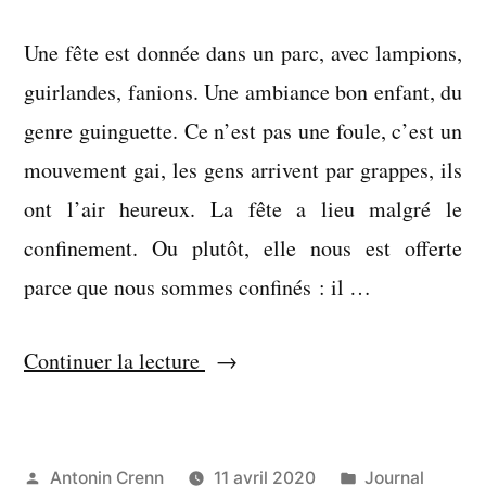
Une fête est donnée dans un parc, avec lampions,
guirlandes, fanions. Une ambiance bon enfant, du
genre guinguette. Ce n’est pas une foule, c’est un
mouvement gai, les gens arrivent par grappes, ils
ont l’air heureux. La fête a lieu malgré le
confinement. Ou plutôt, elle nous est offerte
parce que nous sommes confinés : il …
« Nous
Continuer la lecture
nous
reverrons
très
Publié
Publié
Antonin Crenn
11 avril 2020
Journal