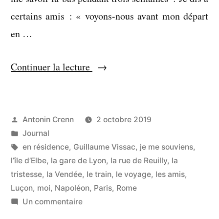
certains amis : « voyons-nous avant mon départ
en …
« Ça
Continuer la lecture
passera
très
vite »
Publié
Antonin Crenn
2 octobre 2019
par
Publié
Journal
dans
Étiquettes :
en résidence
,
Guillaume Vissac
,
je me souviens
,
l’île d’Elbe
,
la gare de Lyon
,
la rue de Reuilly
,
la
tristesse
,
la Vendée
,
le train
,
le voyage
,
les amis
,
Luçon
,
moi
,
Napoléon
,
Paris
,
Rome
sur
Un commentaire
Ça