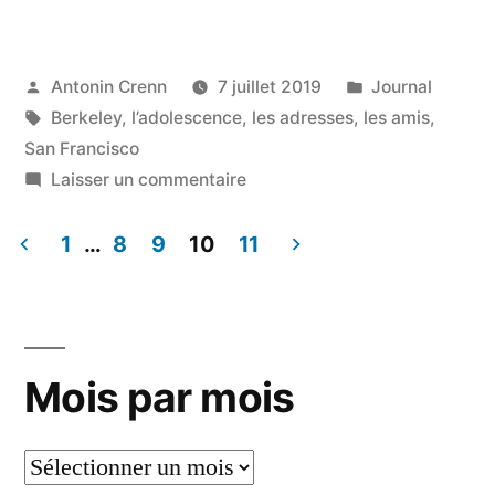
chiffres,
treize
lettres »
Publié
Publié
Antonin Crenn
7 juillet 2019
Journal
par
Étiquettes :
dans
Berkeley
,
l’adolescence
,
les adresses
,
les amis
,
San Francisco
sur
Laisser un commentaire
Quatre
chiffres,
1
…
8
9
10
11
treize
Pagination
lettres
des
publications
Mois par mois
Mois