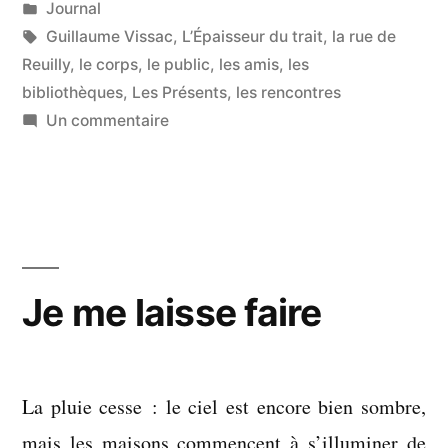
par
Publié
Journal
dans
Étiquettes :
Guillaume Vissac
,
L’Épaisseur du trait
,
la rue de
Reuilly
,
le corps
,
le public
,
les amis
,
les
bibliothèques
,
Les Présents
,
les rencontres
sur
Un commentaire
Je
n’ai
rien
vu
Je me laisse faire
La pluie cesse : le ciel est encore bien sombre,
mais les maisons commencent à s’illuminer de