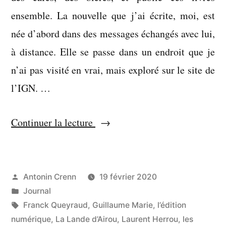
ensemble. La nouvelle que j’ai écrite, moi, est
née d’abord dans des messages échangés avec lui,
à distance. Elle se passe dans un endroit que je
n’ai pas visité en vrai, mais exploré sur le site de
l’IGN. …
« Ne
Continuer la lecture
choisis
pas
ton
Publié
Antonin Crenn
19 février 2020
par
Publié
Journal
camp,
dans
Étiquettes :
Franck Queyraud
,
Guillaume Marie
,
l’édition
camarade »
numérique
,
La Lande d’Airou
,
Laurent Herrou
,
les