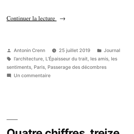
« L’autre
Continuer la lecture
et
le
même »
Publié
Publié
Antonin Crenn
25 juillet 2019
Journal
par
Étiquettes :
dans
l’architecture
,
L’Épaisseur du trait
,
les amis
,
les
sentiments
,
Paris
,
Passerage des décombres
sur
Un commentaire
L’autre
et
le
même
Quatre chiffres, treize