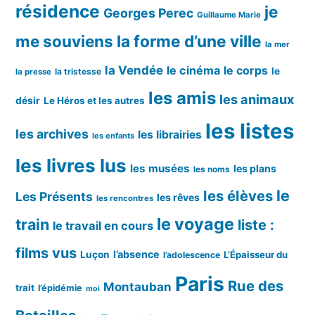
résidence
je
Georges Perec
Guillaume Marie
me souviens
la forme d’une ville
la mer
la Vendée
le cinéma
le corps
le
la tristesse
la presse
les amis
les animaux
désir
Le Héros et les autres
les listes
les archives
les librairies
les enfants
les livres lus
les musées
les plans
les noms
le
les élèves
Les Présents
les rêves
les rencontres
le voyage
train
liste :
le travail en cours
films vus
l’absence
Luçon
L’Épaisseur du
l’adolescence
Paris
Rue des
Montauban
trait
l’épidémie
moi