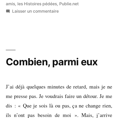
amis
,
les Histoires pédées
,
Publie.net
sur
Laisser un commentaire
Ne
choisis
pas
ton
camp,
camarade
Combien, parmi eux
J’ai déjà quelques minutes de retard, mais je ne
me presse pas. Je voudrais faire un détour. Je me
dis : « Que je sois là ou pas, ça ne change rien,
ils n’ont pas besoin de moi ». Mais, j’arrive