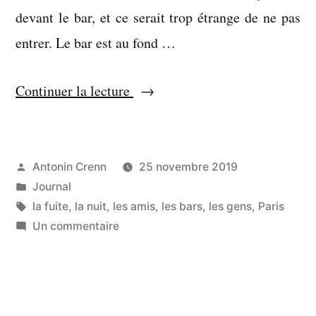
devant le bar, et ce serait trop étrange de ne pas
entrer. Le bar est au fond …
« Combien,
Continuer la lecture
parmi
eux »
Publié
Antonin Crenn
25 novembre 2019
par
Publié
Journal
dans
Étiquettes :
la fuite
,
la nuit
,
les amis
,
les bars
,
les gens
,
Paris
sur
Un commentaire
Combien,
parmi
eux