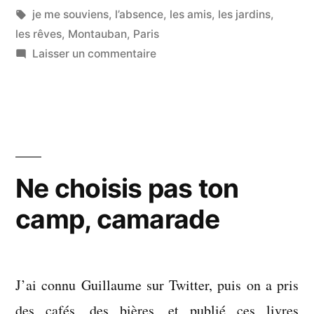
par
Étiquettes :
dans
je me souviens
,
l’absence
,
les amis
,
les jardins
,
vite »
les rêves
,
Montauban
,
Paris
sur
Laisser un commentaire
Nous
nous
reverrons
très
vite
Ne choisis pas ton
camp, camarade
J’ai connu Guillaume sur Twitter, puis on a pris
des cafés, des bières, et publié ces livres