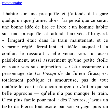
par
sur
commentaire
Deux
fois
J’habite sur une presqu’île et j’attends à la gare
deux
quelqu’un que j’aime, alors j’ai pensé que ce serait
ne
font
une bonne idée de lire ce livre : un homme habite
pas
sur une presqu’île et attend l’arrivée d’Irmgard.
quatre
« Irmgard était dans le train maintenant, et ce
vacarme réglé, ferraillant et fidèle, auquel il la
confiait le rassurait : elle venait vers lui aussi
paisiblement, aussi assurément qu’une petite étoile
en route vers sa conjonction. » Cette assurance du
personnage de
La Presqu’île
de Julien Gracq est
totalement poétique et amoureuse, pas du tout
matérielle, car il n’a aucun moyen de vérifier que sa
belle approche — qu’elle n’a pas manqué le train.
C’est plus facile pour moi : dès 7 heures, j’avais un
texto de Pierre tout excité par son voyage, puis un