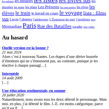
les livres lus
les librairies
les
les enfants
les
Les Présents
musées
les plans
les rêves
les noms
les rencontres
le voyage
le train
élèves
liste : films
le travail en cours
vus
l’absence
Luçon
L’Épaisseur du trait
l’adolescence
l’épidémie
moi
Paris
Rue des Batailles
Montauban
travailler
une vidéo
Au hasard
Quelle version est la bonne ?
21 mai 2024
Alors c’est à nouveau Nantes. Les étapes d’une dérive bourrée
d’émotions qui ne s’émoussent pas, au contraire, puisque je les
réactive à chaque passag[…]
Intermède
14 août 2009
[…]
Une éducation sentimentale, en somme
20 juillet 2020
Naturellement, nous avons tous les deux détesté le personnage. Mais
moi, en plus, j’ai détesté le film. J.-E. est moins catégorique, parce
qu’il est f[…]