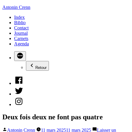
Aller
Antonin Crenn
au
Index
contenu
Biblio
Contact
Journal
Carnets
Agenda
Retour
Facebook
Twitter
Instagram
Deux fois deux ne font pas quatre
Publié
Antonin Crenn
11 mars 2025
11 mars 2025
Laisser un