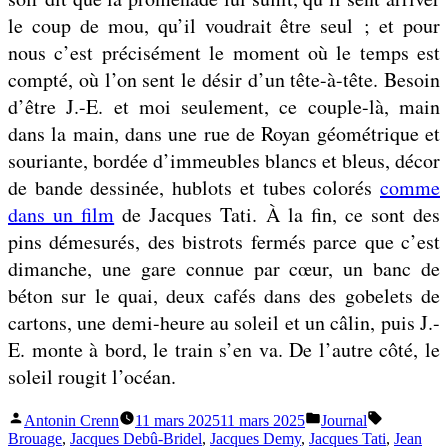
le coup de mou, qu’il voudrait être seul ; et pour
nous c’est précisément le moment où le temps est
compté, où l’on sent le désir d’un tête-à-tête. Besoin
d’être J.-E. et moi seulement, ce couple-là, main
dans la main, dans une rue de Royan géométrique et
souriante, bordée d’immeubles blancs et bleus, décor
de bande dessinée, hublots et tubes colorés
comme
dans un film
de Jacques Tati. À la fin, ce sont des
pins démesurés, des bistrots fermés parce que c’est
dimanche, une gare connue par cœur, un banc de
béton sur le quai, deux cafés dans des gobelets de
cartons, une demi-heure au soleil et un câlin, puis J.-
E. monte à bord, le train s’en va. De l’autre côté, le
soleil rougit l’océan.
Publié
Publié
Étiquettes 
Antonin Crenn
11 mars 2025
11 mars 2025
Journal
par
dans
Brouage
,
Jacques Debû-Bridel
,
Jacques Demy
,
Jacques Tati
,
Jean