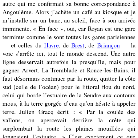
autre qui me confirmait sa bonne correspondance à
Angoulême. Alors j’achète un café au kiosque et je
m’installe sur un banc, au soleil, face à son arrivée
imminente. « En face », oui, car Royan est une gare
terminus comme le sont toutes les gares parisiennes
— et celles du
Havre
, de
Brest
, de
Briançon
— la
voie s’arrête ici, tout le monde descend. Une autre
ligne desservait autrefois la presqu’île, mais pour
gagner Arvert, La Tremblade et Ronce-les-Bains, il
faut désormais continuer par la route, quitter la côte
sud (celle de l’océan) pour le littoral flou du nord,
celui qui borde l’estuaire de la Seudre aux contours
mous, à la terre gorgée d’eau qu’on hésite à appeler
terre. Julien Gracq écrit : « Par la coulée des
vallons, on apercevait derrière la crête qui
surplombait la route les plaines mouillées qui
longeaient l’estuaire. » C’est exactement ce que