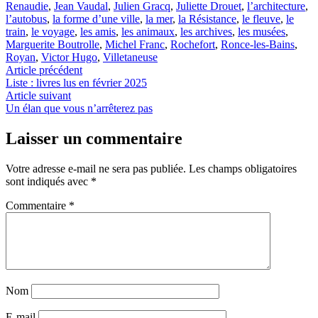
Renaudie
,
Jean Vaudal
,
Julien Gracq
,
Juliette Drouet
,
l’architecture
,
l’autobus
,
la forme d’une ville
,
la mer
,
la Résistance
,
le fleuve
,
le
train
,
le voyage
,
les amis
,
les animaux
,
les archives
,
les musées
,
Marguerite Boutrolle
,
Michel Franc
,
Rochefort
,
Ronce-les-Bains
,
Royan
,
Victor Hugo
,
Villetaneuse
Navigation
Article
Article précédent
précédent :
Liste : livres lus en février 2025
de
Article
Article suivant
l’article
suivant :
Un élan que vous n’arrêterez pas
Laisser un commentaire
Votre adresse e-mail ne sera pas publiée.
Les champs obligatoires
sont indiqués avec
*
Commentaire
*
Nom
E-mail