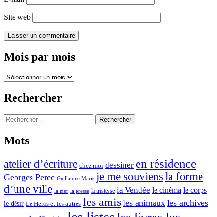
Site web
Mois par mois
Mois
par
mois
Rechercher
Rechercher :
Mots
en résidence
atelier d’écriture
dessiner
chez moi
je me souviens
la forme
Georges Perec
Guillaume Marie
d’une ville
la Vendée
le cinéma
le corps
la tristesse
la mer
la presse
les amis
les animaux
les archives
le désir
Le Héros et les autres
les listes