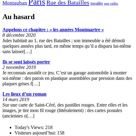
Paris
Rue des Batailles
Montauban
travailler
une vidéo
2
0
Au hasard
2
0
Appelons ce chapitre : « les années Montmartre »
8 décembre 2020
Jules habitait au 1, rue des Batailles ; son immeuble a été démoli
»
quelques années plus tard, en même temps qu’il a disparu lui-même
sans laisser[…]
Ils se sont laissés porter
2 novembre 2019
Je reconnais aussitôt ce jeu. C’est un garage automobile à monter
soi-même : des parois en plastique assemblées par pression dans des
plaques grises f[…]
Les lieux d’un roman
14 mars 2019
Sur une carte de Saint-Céré, des pastilles rouges. Entre elles et les
images, je tire mon fil rouge (littéralement) : des cartes postales
(anciennes o[…]
Today's Views:
218
Visiteurs aujourd’hui:
158