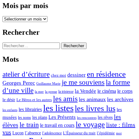
t
:
Mois par mois
lectures
e
de
:
Mois
mars
par
2020
l
mois
Rechercher
e
c
Rechercher :
t
Mots
u
r
en résidence
atelier d’écriture
dessiner
chez moi
e
je me souviens
la forme
Georges Perec
Guillaume Marie
s
d’une ville
la Vendée
le cinéma
le corps
la tristesse
la mer
la presse
d
les amis
les animaux
les archives
le désir
Le Héros et les autres
e
les listes
les livres lus
les librairies
les
m
les enfants
les
Les Présents
musées
les plans
les rêves
les noms
les rencontres
a
le voyage
le train
élèves
liste : films
le travail en cours
r
vus
l’absence
Luçon
L’Épaisseur du trait
l’adolescence
l’épidémie
moi
s