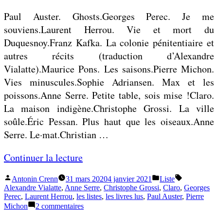
lus
Paul Auster. Ghosts.Georges Perec. Je me
en
juin
souviens.Laurent Herrou. Vie et mort du
2020
Duquesnoy.Franz Kafka. La colonie pénitentiaire et
autres récits (traduction d’Alexandre
Vialatte).Maurice Pons. Les saisons.Pierre Michon.
Vies minuscules.Sophie Adriansen. Max et les
poissons.Anne Serre. Petite table, sois mise !Claro.
La maison indigène.Christophe Grossi. La ville
soûle.Éric Pessan. Plus haut que les oiseaux.Anne
Serre. Le·mat.Christian …
«
Continuer la lecture
Publié
Publié
Étiquettes :
Antonin Crenn
31 mars 2020
4 janvier 2021
Liste
L
par
dans
Alexandre Vialatte
,
Anne Serre
,
Christophe Grossi
,
Claro
,
Georges
i
Perec
,
Laurent Herrou
,
les listes
,
les livres lus
,
Paul Auster
,
Pierre
sur
Michon
2 commentaires
s
Liste