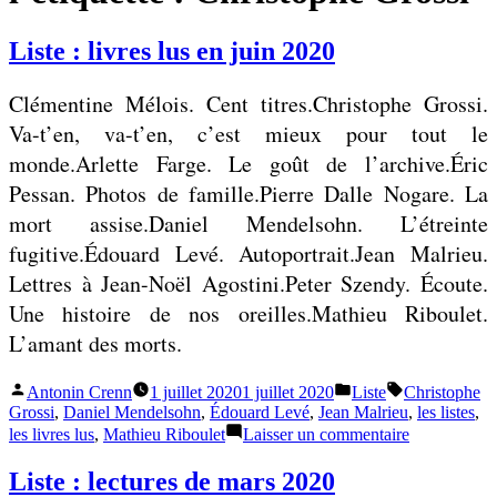
Liste : livres lus en juin 2020
Clémentine Mélois. Cent titres.Christophe Grossi.
Va-t’en, va-t’en, c’est mieux pour tout le
monde.Arlette Farge. Le goût de l’archive.Éric
Pessan. Photos de famille.Pierre Dalle Nogare. La
mort assise.Daniel Mendelsohn. L’étreinte
fugitive.Édouard Levé. Autoportrait.Jean Malrieu.
Lettres à Jean-Noël Agostini.Peter Szendy. Écoute.
Une histoire de nos oreilles.Mathieu Riboulet.
L’amant des morts.
Publié
Publié
Étiquettes :
Antonin Crenn
1 juillet 2020
1 juillet 2020
Liste
Christophe
par
dans
Grossi
,
Daniel Mendelsohn
,
Édouard Levé
,
Jean Malrieu
,
les listes
,
sur
les livres lus
,
Mathieu Riboulet
Laisser un commentaire
Liste
:
Liste : lectures de mars 2020
livres