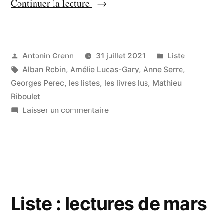
« Liste
Continuer la lecture
:
livres
lus
Publié
Publié
Antonin Crenn
31 juillet 2021
Liste
par
Étiquettes :
dans
Alban Robin
,
Amélie Lucas-Gary
,
Anne Serre
,
en
Georges Perec
,
les listes
,
les livres lus
,
Mathieu
juillet
Riboulet
2021 »
sur
Laisser un commentaire
Liste
:
livres
lus
en
juillet
Liste : lectures de mars
2021