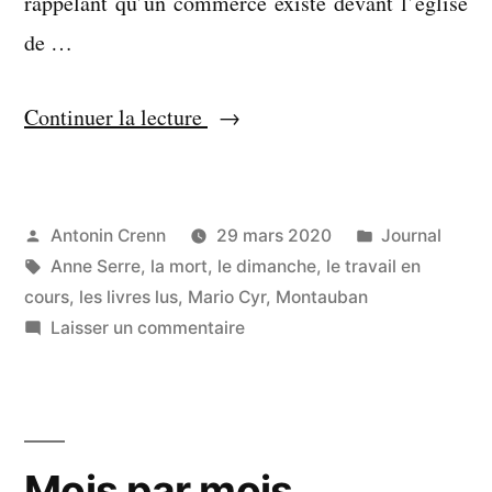
rappelant qu’un commerce existe devant l’église
de …
« Il
Continuer la lecture
entre
dans
le
Publié
Publié
Antonin Crenn
29 mars 2020
Journal
par
Étiquettes :
dans
Anne Serre
,
la mort
,
le dimanche
,
le travail en
livre.
cours
,
les livres lus
,
Mario Cyr
,
Montauban
Et
sur
Laisser un commentaire
le
Il
pire,
entre
dans
c’est
le
qu’il
Mois par mois
livre.