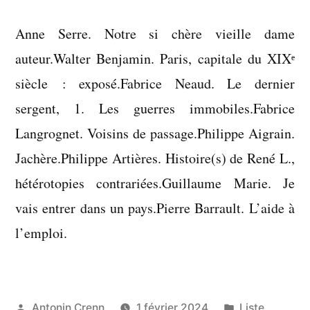
Anne Serre. Notre si chère vieille dame
auteur.Walter Benjamin. Paris, capitale du XIXᵉ
siècle : exposé.Fabrice Neaud. Le dernier
sergent, 1. Les guerres immobiles.Fabrice
Langrognet. Voisins de passage.Philippe Aigrain.
Jachère.Philippe Artières. Histoire(s) de René L.,
hétérotopies contrariées.Guillaume Marie. Je
vais entrer dans un pays.Pierre Barrault. L’aide à
l’emploi.
Publié
Publié
Antonin Crenn
1 février 2024
Liste