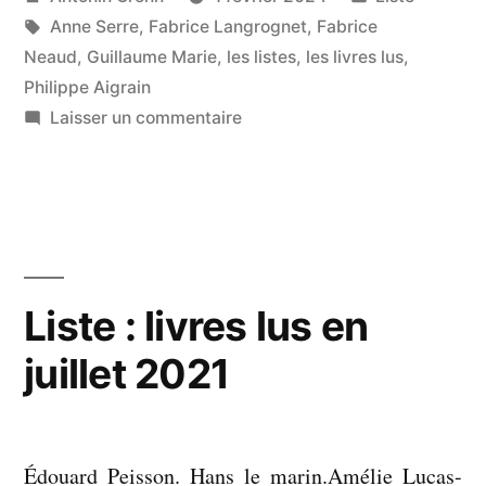
par
Étiquettes :
dans
Anne Serre
,
Fabrice Langrognet
,
Fabrice
Neaud
,
Guillaume Marie
,
les listes
,
les livres lus
,
Philippe Aigrain
sur
Laisser un commentaire
Liste
:
livres
lus
en
janvier
Liste : livres lus en
2024
juillet 2021
Édouard Peisson. Hans le marin.Amélie Lucas-