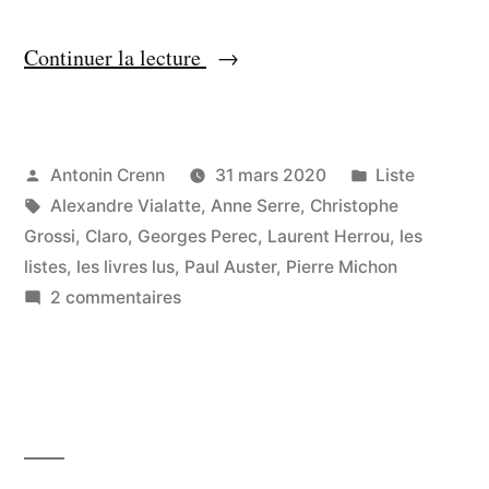
« Liste
Continuer la lecture
:
lectures
de
Publié
Publié
Antonin Crenn
31 mars 2020
Liste
par
Étiquettes :
dans
Alexandre Vialatte
,
Anne Serre
,
Christophe
mars
Grossi
,
Claro
,
Georges Perec
,
Laurent Herrou
,
les
2020 »
listes
,
les livres lus
,
Paul Auster
,
Pierre Michon
sur
2 commentaires
Liste
:
lectures
de
mars
2020