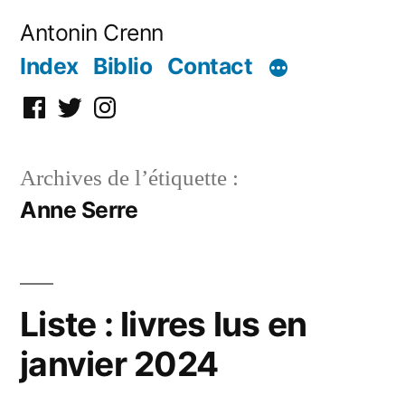
Aller
Antonin Crenn
au
Index
Biblio
Contact
contenu
Facebook
Twitter
Instagram
Archives de l’étiquette :
Anne Serre
Liste : livres lus en
janvier 2024