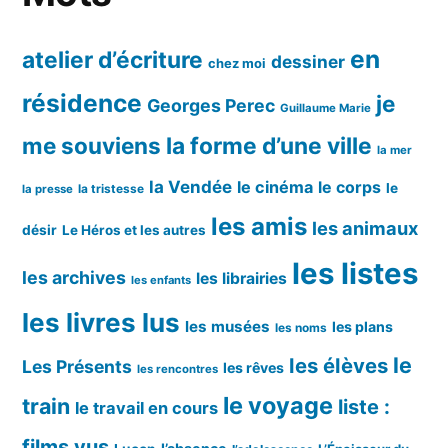
en
atelier d’écriture
dessiner
chez moi
résidence
je
Georges Perec
Guillaume Marie
me souviens
la forme d’une ville
la mer
la Vendée
le cinéma
le corps
le
la tristesse
la presse
les amis
les animaux
désir
Le Héros et les autres
les listes
les archives
les librairies
les enfants
les livres lus
les musées
les plans
les noms
le
les élèves
Les Présents
les rêves
les rencontres
le voyage
train
liste :
le travail en cours
films vus