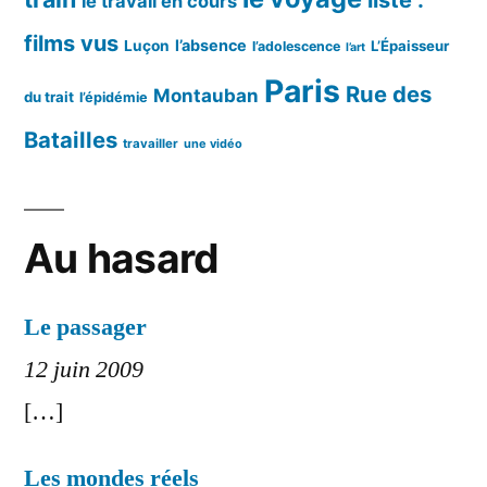
liste :
le travail en cours
films vus
l’absence
Luçon
L’Épaisseur
l’adolescence
l’art
Paris
Rue des
Montauban
du trait
l’épidémie
Batailles
travailler
une vidéo
Au hasard
Le passager
12 juin 2009
[…]
Les mondes réels