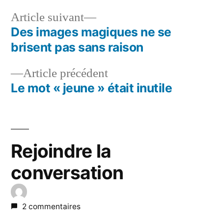
Article
Article suivant
suivant :
Des images magiques ne se
Navigation
brisent pas sans raison
de
Article
Article précédent
l’article
précédent :
Le mot « jeune » était inutile
Rejoindre la
conversation
2 commentaires