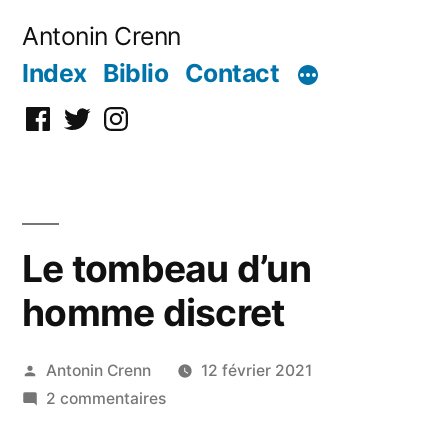
Aller
Antonin Crenn
au
Index
Biblio
Contact
contenu
Facebook
Twitter
Instagram
Le tombeau d’un
homme discret
Publié
Antonin Crenn
12 février 2021
par
sur
2 commentaires
Le