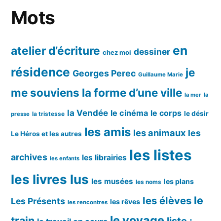
Mots
en
atelier d’écriture
dessiner
chez moi
résidence
je
Georges Perec
Guillaume Marie
me souviens
la forme d’une ville
la mer
la
la Vendée
le cinéma
le corps
le désir
la tristesse
presse
les amis
les animaux
les
Le Héros et les autres
les listes
archives
les librairies
les enfants
les livres lus
les musées
les plans
les noms
le
les élèves
Les Présents
les rêves
les rencontres
le voyage
train