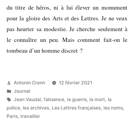
du titre de héros, ni à lui élever un monument
pour la gloire des Arts et des Lettres. Je ne veux
pas heurter sa modestie. Je cherche seulement à
le connaître un peu. Mais comment fait-on le
tombeau d’un homme discret ?
Publié
Antonin Crenn
12 février 2021
par
Publié
Journal
dans
Étiquettes :
Jean Vaudal
,
l’absence
,
la guerre
,
la mort
,
la
police
,
les archives
,
Les Lettres françaises
,
les noms
,
Paris
,
travailler