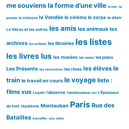
me souviens
la forme d’une ville
la mer
la
la Vendée
le cinéma
le corps
le désir
la tristesse
presse
les amis
les animaux
les
Le Héros et les autres
les listes
archives
les librairies
les enfants
les livres lus
les musées
les plans
les noms
le
les élèves
Les Présents
les rêves
les rencontres
le voyage
train
liste :
le travail en cours
films vus
l’absence
Luçon
L’Épaisseur
l’adolescence
l’art
Paris
Rue des
Montauban
du trait
l’épidémie
Batailles
travailler
une vidéo