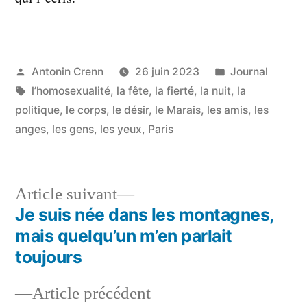
Publié
Publié
Antonin Crenn
26 juin 2023
Journal
par
Étiquettes :
dans
l’homosexualité
,
la fête
,
la fierté
,
la nuit
,
la
politique
,
le corps
,
le désir
,
le Marais
,
les amis
,
les
anges
,
les gens
,
les yeux
,
Paris
Article
Article suivant
suivant :
Je suis née dans les montagnes,
Navigation
mais quelqu’un m’en parlait
de
toujours
l’article
Article
Article précédent