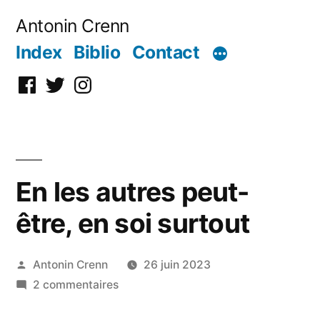
Aller
Antonin Crenn
au
Index
Biblio
Contact
contenu
Facebook
Twitter
Instagram
En les autres peut-
être, en soi surtout
Publié
Antonin Crenn
26 juin 2023
par
sur
2 commentaires
En