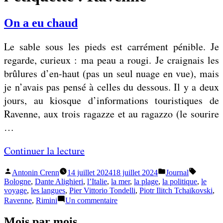
On a eu chaud
Le sable sous les pieds est carrément pénible. Je
regarde, curieux : ma peau a rougi. Je craignais les
brûlures d’en-haut (pas un seul nuage en vue), mais
je n’avais pas pensé à celles du dessous. Il y a deux
jours, au kiosque d’informations touristiques de
Ravenne, aux trois ragazze et au ragazzo (le sourire
…
«
Continuer la lecture
Publié
Publié
Étiquette
Antonin Crenn
14 juillet 2024
18 juillet 2024
Journal
O
par
dans
Bologne
,
Dante Alighieri
,
l’Italie
,
la mer
,
la plage
,
la politique
,
le
n
voyage
,
les langues
,
Pier Vittorio Tondelli
,
Piotr Ilitch Tchaïkovski
,
sur
Ravenne
,
Rimini
Un commentaire
a
On
e
a
Mois par mois