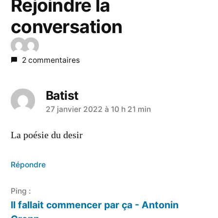
Rejoindre la
conversation
2 commentaires
Batist
a
27 janvier 2022 à 10 h 21 min
dit :
La poésie du desir
Répondre
Ping :
Il fallait commencer par ça - Antonin