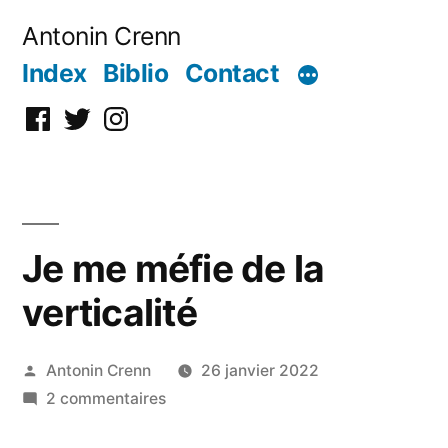
Aller
Antonin Crenn
au
Index
Biblio
Contact
contenu
Facebook
Twitter
Instagram
Je me méfie de la
verticalité
Publié
Antonin Crenn
26 janvier 2022
par
sur
2 commentaires
Je