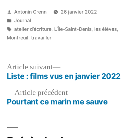
Publié
Antonin Crenn
26 janvier 2022
par
Publié
Journal
dans
Étiquettes :
atelier d’écriture
,
L’Île-Saint-Denis
,
les élèves
,
Montreuil
,
travailler
Article
Article suivant
suivant :
Liste : films vus en janvier 2022
Navigation
Article
Article précédent
de
précédent :
Pourtant ce marin me sauve
l’article