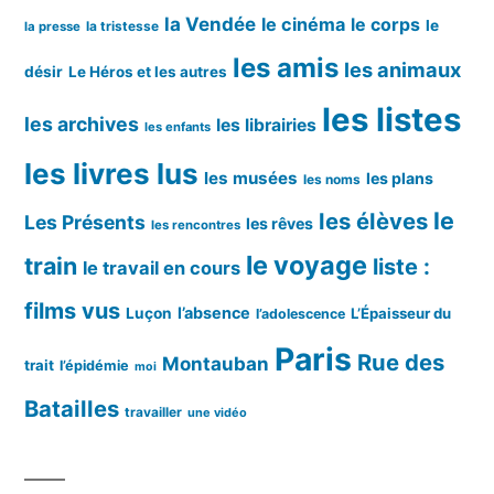
la Vendée
le cinéma
le corps
le
la tristesse
la presse
les amis
les animaux
désir
Le Héros et les autres
les listes
les archives
les librairies
les enfants
les livres lus
les musées
les plans
les noms
le
les élèves
Les Présents
les rêves
les rencontres
le voyage
train
liste :
le travail en cours
films vus
l’absence
Luçon
L’Épaisseur du
l’adolescence
Paris
Rue des
Montauban
trait
l’épidémie
moi
Batailles
travailler
une vidéo