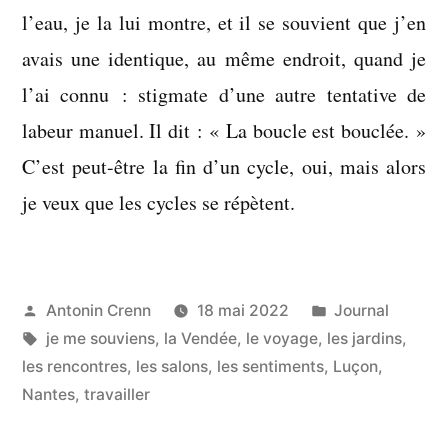
l’eau, je la lui montre, et il se souvient que j’en
avais une identique, au même endroit, quand je
l’ai connu : stigmate d’une autre tentative de
labeur manuel. Il dit : « La boucle est bouclée. »
C’est peut-être la fin d’un cycle, oui, mais alors
je veux que les cycles se répètent.
Publié
Publié
Antonin Crenn
18 mai 2022
Journal
par
Étiquettes :
dans
je me souviens
,
la Vendée
,
le voyage
,
les jardins
,
les rencontres
,
les salons
,
les sentiments
,
Luçon
,
Nantes
,
travailler