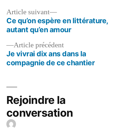
Article
Article suivant
suivant :
Ce qu’on espère en littérature,
Navigation
autant qu’en amour
de
Article
Article précédent
l’article
précédent :
Je vivrai dix ans dans la
compagnie de ce chantier
Rejoindre la
conversation