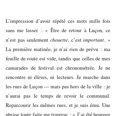
Il
y
L’impression d’avoir répété ces mots mille fois
a
eu
sans me lasser : « Être de retour à Luçon, ce
des
n’est pas seulement
chouette
, c’est
important
. »
premières
La première matinée, je n’ai rien de prévu : ma
fois,
et
feuille de route est vide, tandis que celles de mes
celles-
camarades de festival est chronométrée. Je ne
ci
rencontre ni élèves, ni lecteurs. Je marche dans
ne
les rues de Luçon — mais pas hors de la ville : je
finissent
pas
n’aurai pas le temps de revoir le communal.
Reparcourir les mêmes rues, et je suis ému. Une
phrase toute faite me traverse : « J’ai été heureux