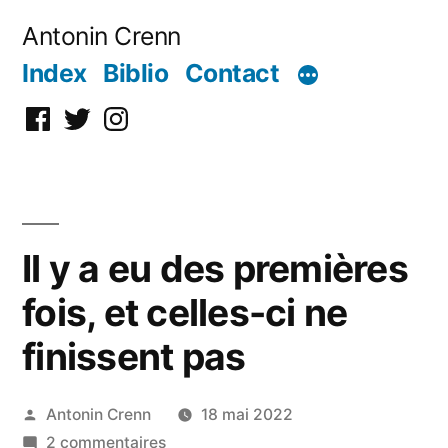
Aller
Antonin Crenn
au
Index
Biblio
Contact
contenu
Facebook
Twitter
Instagram
Il y a eu des premières
fois, et celles-ci ne
finissent pas
Publié
Antonin Crenn
18 mai 2022
par
sur
2 commentaires