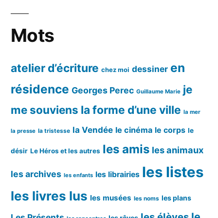
Mots
en
atelier d’écriture
dessiner
chez moi
résidence
je
Georges Perec
Guillaume Marie
me souviens
la forme d’une ville
la mer
la Vendée
le cinéma
le corps
le
la tristesse
la presse
les amis
les animaux
désir
Le Héros et les autres
les listes
les archives
les librairies
les enfants
les livres lus
les musées
les plans
les noms
le
les élèves
Les Présents
les rêves