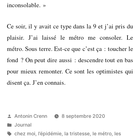
inconsolable. »
Ce soir, il y avait ce type dans la 9 et j’ai pris du
plaisir. J’ai laissé le métro me consoler. Le
métro. Sous terre. Est-ce que c’est ça : toucher le
fond ? On peut dire aussi : descendre tout en bas
pour mieux remonter. Ce sont les optimistes qui
disent ça. J’en connais.
Publié
Antonin Crenn
8 septembre 2020
par
Publié
Journal
dans
Étiquettes :
chez moi
,
l’épidémie
,
la tristesse
,
le métro
,
les