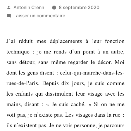
Publié
Antonin Crenn
8 septembre 2020
par
sur
Laisser un commentaire
Un
beau
J’ai réduit mes déplacements à leur fonction
gars
croisé
technique : je me rends d’un point à un autre,
dans
sans détour, sans même regarder le décor. Moi
la
dont les gens disent : celui-qui-marche-dans-les-
9
et
rues-de-Paris. Depuis dix jours, je suis comme
j’oublie
les enfants qui dissimulent leur visage avec les
le
mains, disant : « Je suis caché. » Si on ne me
poids
voit pas, je n’existe pas. Les visages dans la rue :
du
monde
ils n’existent pas. Je ne vois personne, je parcours