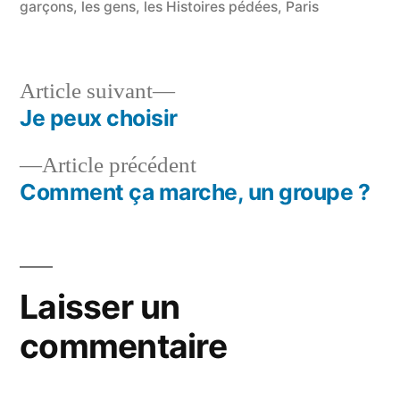
garçons
,
les gens
,
les Histoires pédées
,
Paris
Article
Article suivant
suivant :
Je peux choisir
Navigation
Article
Article précédent
de
précédent :
Comment ça marche, un groupe ?
l’article
Laisser un
commentaire