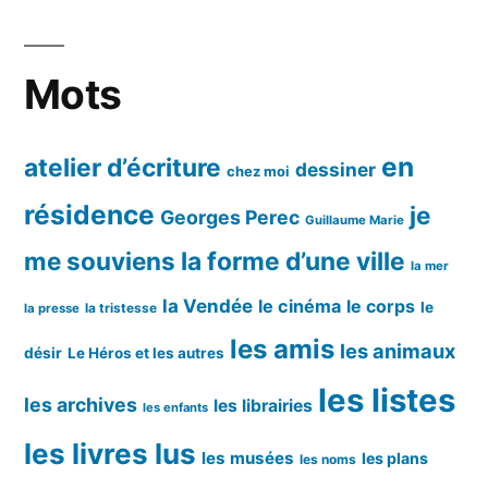
Mots
en
atelier d’écriture
dessiner
chez moi
résidence
je
Georges Perec
Guillaume Marie
me souviens
la forme d’une ville
la mer
la Vendée
le cinéma
le corps
le
la tristesse
la presse
les amis
les animaux
désir
Le Héros et les autres
les listes
les archives
les librairies
les enfants
les livres lus
les musées
les plans
les noms