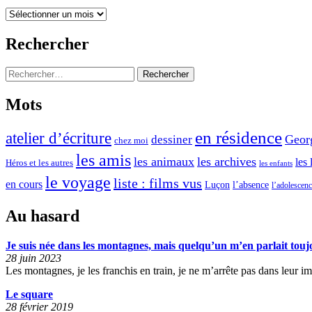
t
Mois
s
c
par
c
mois
e
Rechercher
e
t
s
Rechercher :
t
r
e
Mots
i
g
e
r
en résidence
atelier d’écriture
Geor
dessiner
chez moi
n
o
les amis
les animaux
les archives
les 
Héros et les autres
s
les enfants
s
le voyage
liste : films vus
a
en cours
l’absence
Luçon
l’adolescen
s
d
e
Au hasard
m
p
i
i
Je suis née dans les montagnes, mais quelqu’un m’en parlait touj
r
28 juin 2023
e
Les montagnes, je les franchis en train, je ne m’arrête pas dans leur i
a
r
Le square
b
r
28 février 2019