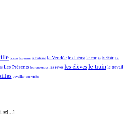
admirables
(le
luxe)
ille
la Vendée
le cinéma
le corps
le désir
Le
la tristesse
la mer
la presse
le train
les élèves
Les Présents
le travail
ns
les rêves
les rencontres
illes
travailler
une vidéo
qui ne[…]