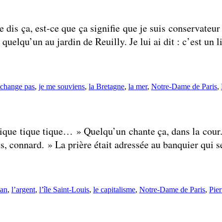
dis ça, est-ce que ça signifie que je suis conservateu
uelqu’un au jardin de Reuilly. Je lui ai dit : c’est un 
 :
 change pas
,
je me souviens
,
la Bretagne
,
la mer
,
Notre-Dame de Paris
,
que tique tique… » Quelqu’un chante ça, dans la cour.
les, connard. » La prière était adressée au banquier qui 
s :
ian
,
l’argent
,
l’île Saint-Louis
,
le capitalisme
,
Notre-Dame de Paris
,
Pier