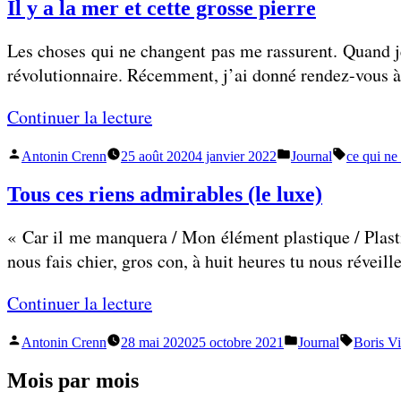
Il y a la mer et cette grosse pierre
Les choses qui ne changent pas me rassurent. Quand je 
révolutionnaire. Récemment, j’ai donné rendez-vous à q
«
Continuer la lecture
Publié
Publié
Étiquettes
Antonin Crenn
25 août 2020
4 janvier 2022
Journal
ce qui ne
I
par
dans
l
Tous ces riens admirables (le luxe)
y
« Car il me manquera / Mon élément plastique / Plasti
a
nous fais chier, gros con, à huit heures tu nous réveil
l
a
«
Continuer la lecture
m
e
Publié
Publié
Étiquette
Antonin Crenn
28 mai 2020
25 octobre 2021
Journal
Boris V
T
r
par
dans
o
Mois par mois
e
u