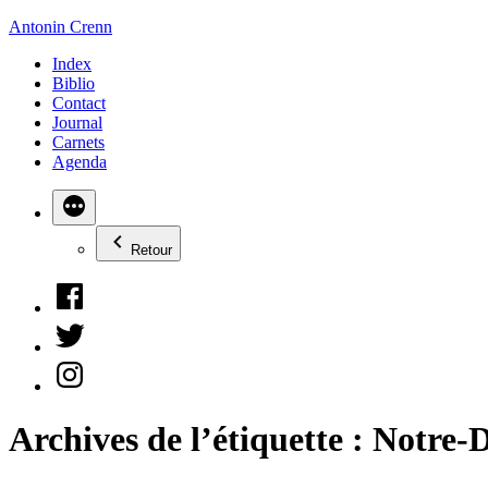
Aller
Antonin Crenn
au
Index
contenu
Biblio
Contact
Journal
Carnets
Agenda
Retour
Facebook
Twitter
Instagram
Archives de l’étiquette :
Notre-D