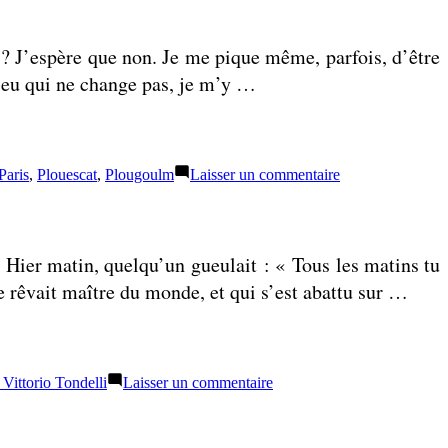
r ? J’espère que non. Je me pique même, parfois, d’être
lieu qui ne change pas, je m’y …
sur
Paris
,
Plouescat
,
Plougoulm
Laisser un commentaire
Il
y
a
la
 Hier matin, quelqu’un gueulait : « Tous les matins tu
mer
et
se rêvait maître du monde, et qui s’est abattu sur …
cette
grosse
pierre
sur
 Vittorio Tondelli
Laisser un commentaire
Tous
ces
riens