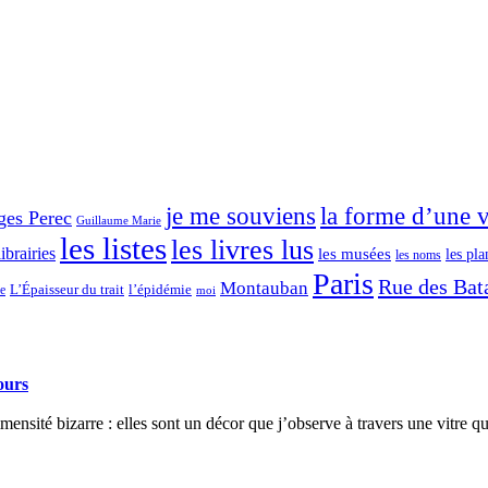
je me souviens
la forme d’une v
ges Perec
Guillaume Marie
les listes
les livres lus
librairies
les musées
les pla
les noms
Paris
Rue des Bata
Montauban
L’Épaisseur du trait
ce
l’épidémie
moi
ours
mmensité bizarre : elles sont un décor que j’observe à travers une vitre 