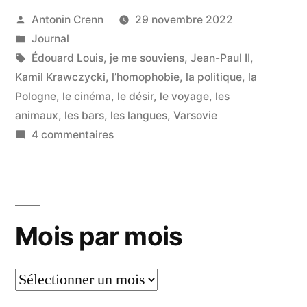
la
Publié
Antonin Crenn
29 novembre 2022
par
Publié
Journal
honte
dans
Étiquettes :
Édouard Louis
,
je me souviens
,
Jean-Paul II
,
et
Kamil Krawczycki
,
l’homophobie
,
la politique
,
la
de
Pologne
,
le cinéma
,
le désir
,
le voyage
,
les
la
animaux
,
les bars
,
les langues
,
Varsovie
sur
4 commentaires
haine
La
de
fin
soi »
de
la
Mois par mois
honte
et
de
Mois
la
par
haine