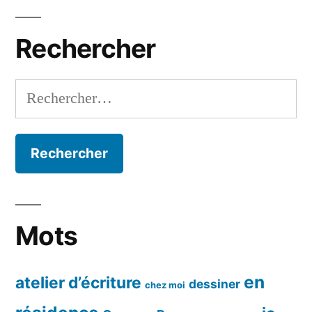
de
mois
soi
Rechercher
Rechercher :
Mots
en
atelier d’écriture
dessiner
chez moi