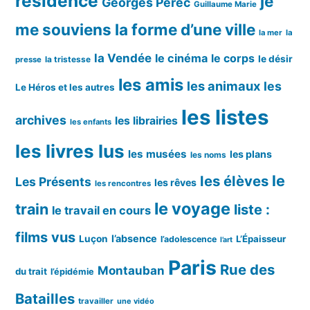
résidence
je
Georges Perec
Guillaume Marie
me souviens
la forme d’une ville
la mer
la
la Vendée
le cinéma
le corps
le désir
la tristesse
presse
les amis
les animaux
les
Le Héros et les autres
les listes
archives
les librairies
les enfants
les livres lus
les musées
les plans
les noms
le
les élèves
Les Présents
les rêves
les rencontres
le voyage
train
liste :
le travail en cours
films vus
l’absence
Luçon
L’Épaisseur
l’adolescence
l’art
Paris
Rue des
Montauban
du trait
l’épidémie
Batailles
travailler
une vidéo