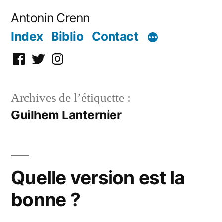
Aller
Antonin Crenn
au
Index
Biblio
Contact
contenu
Facebook
Twitter
Instagram
Archives de l’étiquette :
Guilhem Lanternier
Quelle version est la
bonne ?