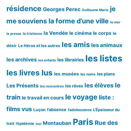
résidence
je
Georges Perec
Guillaume Marie
me souviens
la forme d’une ville
la mer
la Vendée
le cinéma
le corps
le
la tristesse
la presse
les amis
les animaux
désir
Le Héros et les autres
les listes
les archives
les librairies
les enfants
les livres lus
les musées
les plans
les noms
le
les élèves
Les Présents
les rêves
les rencontres
le voyage
train
liste :
le travail en cours
films vus
l’absence
Luçon
L’Épaisseur du
l’adolescence
Paris
Rue des
Montauban
trait
l’épidémie
moi