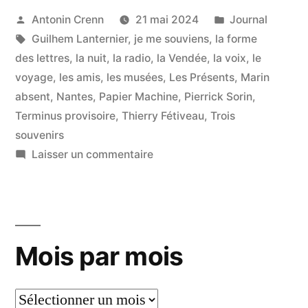
la
Publié
Publié
Antonin Crenn
21 mai 2024
Journal
par
Étiquettes :
dans
Guilhem Lanternier
,
je me souviens
,
la forme
bonne ? »
des lettres
,
la nuit
,
la radio
,
la Vendée
,
la voix
,
le
voyage
,
les amis
,
les musées
,
Les Présents
,
Marin
absent
,
Nantes
,
Papier Machine
,
Pierrick Sorin
,
Terminus provisoire
,
Thierry Fétiveau
,
Trois
souvenirs
sur
Laisser un commentaire
Quelle
version
est
la
Mois par mois
bonne ?
Mois