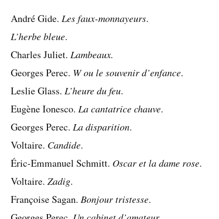
:
André Gide.
Les faux-monnayeurs
lectures
.
de
L’herbe bleue
.
2004
Charles Juliet.
Lambeaux.
Georges Perec.
W ou le souvenir d’enfance
.
Leslie Glass.
L’heure du feu
.
Eugène Ionesco.
La cantatrice chauve
.
Georges Perec.
La disparition
.
Voltaire.
Candide
.
Éric-Emmanuel Schmitt.
Oscar et la dame rose
.
Voltaire.
Zadig
.
Françoise Sagan.
Bonjour tristesse
.
Georges Perec.
Un cabinet d’amateur.