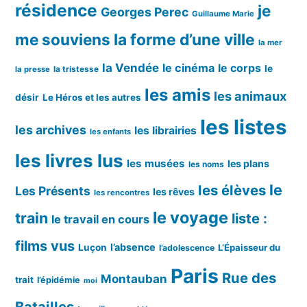
résidence
je
Georges Perec
Guillaume Marie
me souviens
la forme d’une ville
la mer
la Vendée
le cinéma
le corps
le
la tristesse
la presse
les amis
les animaux
désir
Le Héros et les autres
les listes
les archives
les librairies
les enfants
les livres lus
les musées
les plans
les noms
le
les élèves
Les Présents
les rêves
les rencontres
le voyage
train
liste :
le travail en cours
films vus
l’absence
Luçon
L’Épaisseur du
l’adolescence
Paris
Rue des
Montauban
trait
l’épidémie
moi
Batailles