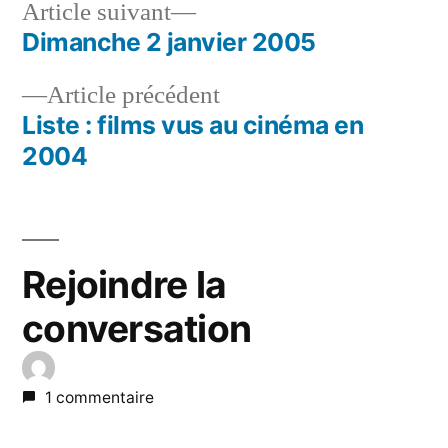
Article
Article suivant
suivant :
Dimanche 2 janvier 2005
Navigation
Article
Article précédent
de
précédent :
Liste : films vus au cinéma en
l’article
2004
Rejoindre la
conversation
1 commentaire