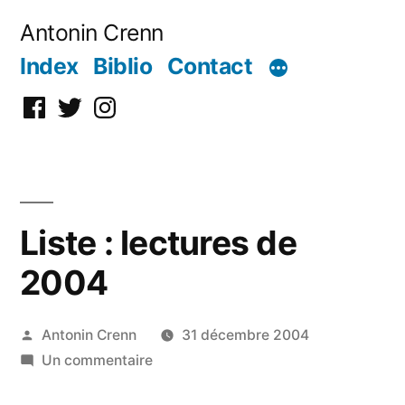
Aller
Antonin Crenn
au
Index
Biblio
Contact
contenu
Facebook
Twitter
Instagram
Liste : lectures de
2004
Publié
Antonin Crenn
31 décembre 2004
par
sur
Un commentaire
Liste