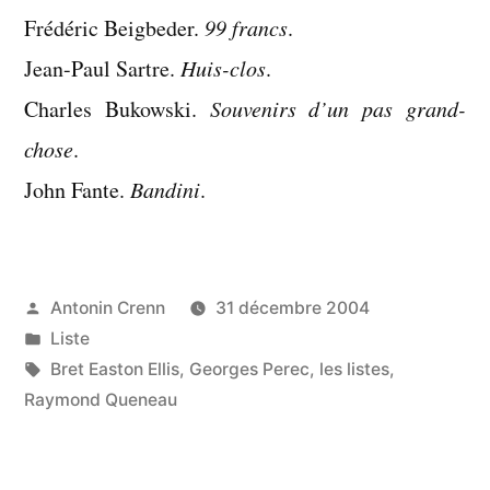
Frédéric Beigbeder.
99 francs
.
Jean-Paul Sartre.
Huis-clos
.
Charles Bukowski.
Souvenirs d’un pas grand-
chose
.
John Fante.
Bandini
.
Publié
Antonin Crenn
31 décembre 2004
par
Publié
Liste
dans
Étiquettes :
Bret Easton Ellis
,
Georges Perec
,
les listes
,
Raymond Queneau