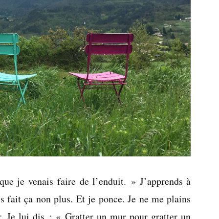
ue je venais faire de l’enduit. » J’apprends à
is fait ça non plus. Et je ponce. Je ne me plains
r. Je lui dis : « Gratter un mur pour gratter un