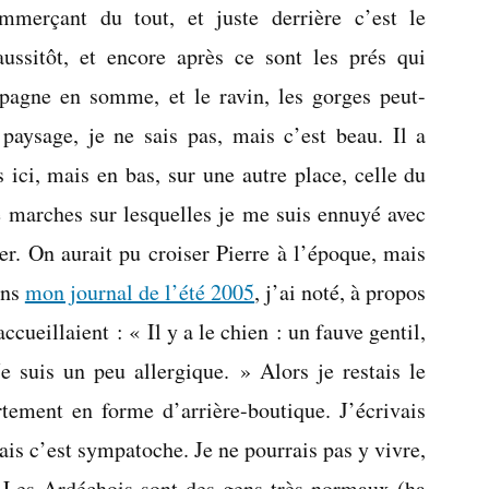
mmerçant du tout, et juste derrière c’est le
ussitôt, et encore après ce sont les prés qui
pagne en somme, et le ravin, les gorges peut-
aysage, je ne sais pas, mais c’est beau. Il a
s ici, mais en bas, sur une autre place, celle du
e marches sur lesquelles je me suis ennuyé avec
er. On aurait pu croiser Pierre à l’époque, mais
ans
mon journal de l’été 2005
, j’ai noté, à propos
cueillaient : « Il y a le chien : un fauve gentil,
suis un peu allergique. » Alors je restais le
tement en forme d’arrière-boutique. J’écrivais
mais c’est sympatoche. Je ne pourrais pas y vivre,
e. Les Ardéchois sont des gens très normaux (ha