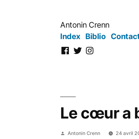
Aller
au
Antonin Crenn
contenu
Index
Biblio
Contac
Facebook
Twitter
Instagram
Le cœur a 
Publié
Antonin Crenn
24 avril 