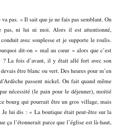
Le
cœur
e va pas. » Il sait que je ne fais pas semblant. On
a
bon
e pas, ni lui ni moi. Alors il est attentionné,
dos
 conduit avec souplesse et je supporte le roulis.
ourquoi dit-on « mal au cœur » alors que c’est
? La fois d’avant, il y était allé fort avec son
 devais être blanc ou vert. Des heures pour m’en
s d’Ardèche passent nickel. On fait quand même
ar nécessité (le pain pour le déjeuner), moitié
ce bourg qui pourrait être un gros village, mais
. Je lui dis : « La boutique était peut-être sur la
ue ça l’étonnerait parce que l’église est là-haut,