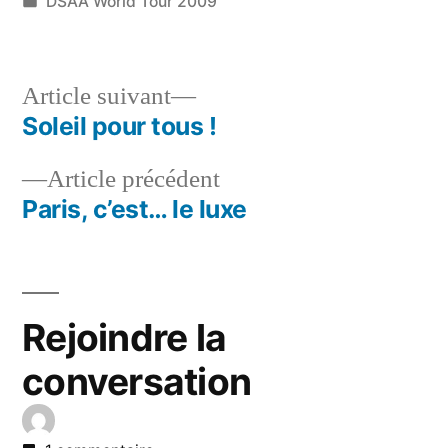
par
Publié
DSAA World Tour 2009
dans
Article
Article suivant
suivant :
Soleil pour tous !
Navigation
Article
Article précédent
de
précédent :
Paris, c’est… le luxe
l’article
Rejoindre la
conversation