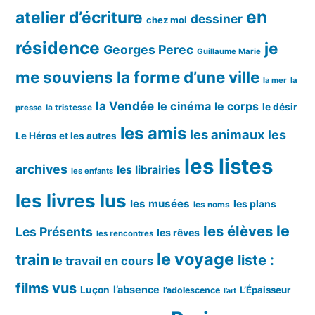
en
atelier d’écriture
dessiner
chez moi
résidence
je
Georges Perec
Guillaume Marie
me souviens
la forme d’une ville
la mer
la
la Vendée
le cinéma
le corps
le désir
la tristesse
presse
les amis
les animaux
les
Le Héros et les autres
les listes
archives
les librairies
les enfants
les livres lus
les musées
les plans
les noms
le
les élèves
Les Présents
les rêves
les rencontres
le voyage
train
liste :
le travail en cours
films vus
l’absence
Luçon
L’Épaisseur
l’adolescence
l’art