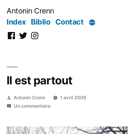
Aller
Antonin Crenn
au
Index
Biblio
Contact
contenu
Facebook
Twitter
Instagram
Il est partout
Publié
Antonin Crenn
1 avril 2009
par
sur
Un commentaire
Il
est
partout