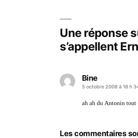
de
l’article
Une réponse s
s’appellent Er
Bine
a
5 octobre 2008 à 18 h 3
dit :
ah ah du Antonin tout
Les commentaires so