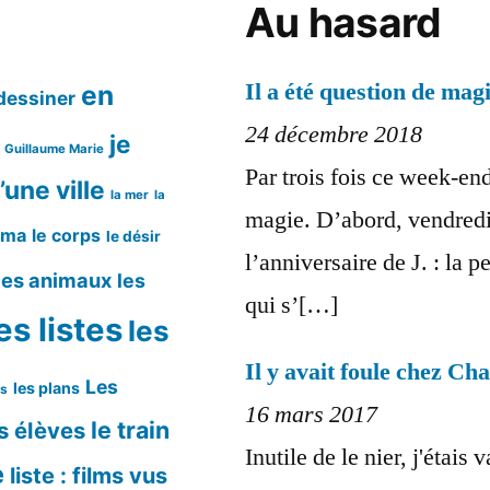
Au hasard
Il a été question de mag
en
dessiner
24 décembre 2018
je
Guillaume Marie
Par trois fois ce week-end
’une ville
la mer
la
magie. D’abord, vendredi 
éma
le corps
le désir
l’anniversaire de J. : la pe
les animaux
les
qui s’[…]
es listes
les
Il y avait foule chez Ch
Les
les plans
ms
16 mars 2017
le train
s élèves
Inutile de le nier, j'étais
e
liste : films vus