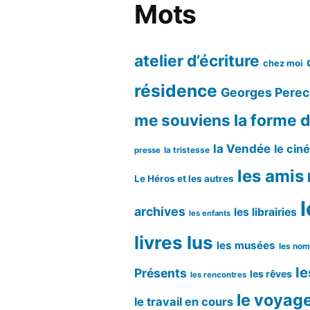
Mots
atelier d’écriture
chez moi
résidence
Georges Perec
me souviens
la forme d
la Vendée
le cin
la tristesse
presse
les amis
Le Héros et les autres
l
archives
les librairies
les enfants
livres lus
les musées
les no
le
Présents
les rêves
les rencontres
le voyag
le travail en cours