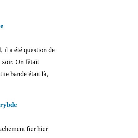
ie
, il a été question de
soir. On fêtait
tite bande était là,
arybde
 vachement fier hier