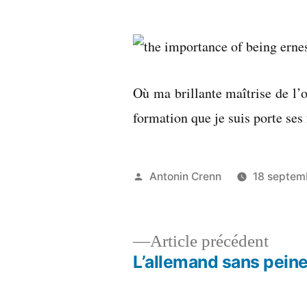
par
Où ma brillante maîtrise de l’o
formation que je suis porte ses 
Publié
Antonin Crenn
18 septem
par
Artic
Article précédent
précé
L’allemand sans pein
Navigation