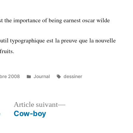
Tous
les
hommes
s’appellent
Ernest
util typographique est la preuve que la nouvelle
fruits.
Publié
Étiquettes :
bre 2008
Journal
dessiner
dans
le
Article
Article suivant
dent :
suivant :
e
Cow-boy