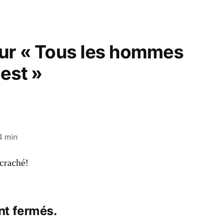
ur « Tous les hommes
nest »
4 min
 craché!
nt fermés.