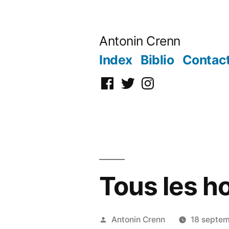
Aller
au
Antonin Crenn
contenu
Index
Biblio
Contac
Facebook
Twitter
Instagram
Tous les h
Publié
Antonin Crenn
18 septe