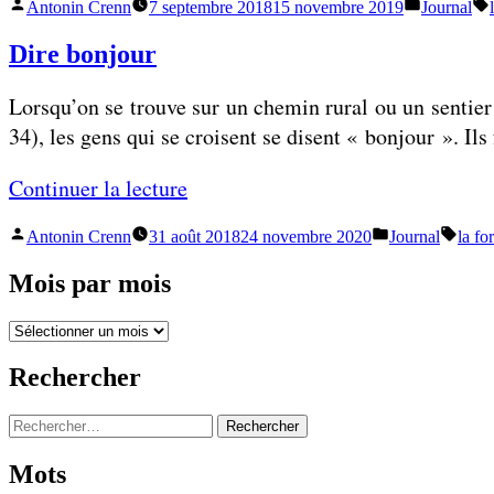
a
Publié
Publié
Antonin Crenn
7 septembre 2018
15 novembre 2019
Journal
L
par
dans
s
e
Dire bonjour
e
s
x
Lorsqu’on se trouve sur un chemin rural ou un sentie
b
a
34), les gens qui se croisent se disent « bonjour ». Ils
e
c
l
t
«
Continuer la lecture
l
e
e
Publié
Publié
Étiqu
Antonin Crenn
31 août 2018
24 novembre 2020
Journal
la fo
m
D
s
par
dans
e
i
Mois par mois
j
n
r
a
t
Mois
e
m
par
d
b
mois
b
Rechercher
e
o
e
c
n
Rechercher :
s
e
j
Mots
f
o
»