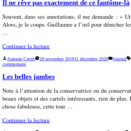
Il ne rêve pas exactement de ce fantôme-là
Souvent, dans ses annotations, il me demande : « Util
Alors, je le coupe. Guillaume a l’œil pour dénicher le
…
«
Continuer la lecture
Publié
Publié
Antonin Crenn
20 novembre 2019
11 décembre 2020
Journal
I
par
dans
sur
commentaire
l
Il
ne
Les belles jambes
n
rêve
e
pas
Note à l’attention de la conservatrice ou du conservat
exactement
r
de
beaux objets et des cartels intéressants, rien de plus
ê
ce
chose fabuleuse, cette tour …
fantôme-
v
là
e
«
Continuer la lecture
p