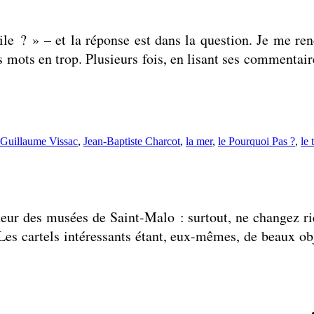
e ? » – et la réponse est dans la question. Je me rend
s mots en trop. Plusieurs fois, en lisant ses commentair
Étiquettes :
Guillaume Vissac
,
Jean-Baptiste Charcot
,
la mer
,
le Pourquoi Pas ?
,
le 
eur des musées de Saint-Malo : surtout, ne changez rie
. Les cartels intéressants étant, eux-mêmes, de beaux 