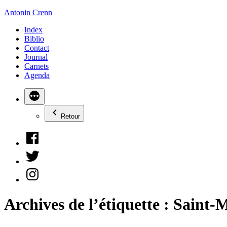
Aller
Antonin Crenn
au
Index
contenu
Biblio
Contact
Journal
Carnets
Agenda
Retour
Facebook
Twitter
Instagram
Archives de l’étiquette :
Saint-