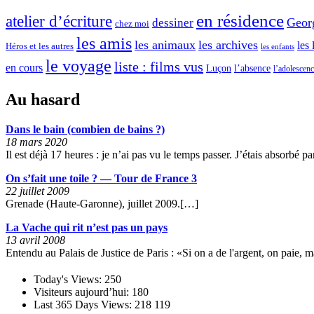
a
u
en résidence
atelier d’écriture
Geor
dessiner
chez moi
n
r
les amis
les animaux
les archives
les 
t
Héros et les autres
les enfants
le voyage
ô
liste : films vus
»
en cours
l’absence
Luçon
l’adolescen
m
Au hasard
e
-
Dans le bain (combien de bains ?)
l
18 mars 2020
Il est déjà 17 heures : je n’ai pas vu le temps passer. J’étais absorbé 
à
On s’fait une toile ? — Tour de France 3
22 juillet 2009
»
Grenade (Haute-Garonne), juillet 2009.[…]
La Vache qui rit n’est pas un pays
13 avril 2008
Entendu au Palais de Justice de Paris : «Si on a de l'argent, on paie,
Today's Views:
250
Visiteurs aujourd’hui:
180
Last 365 Days Views:
218 119