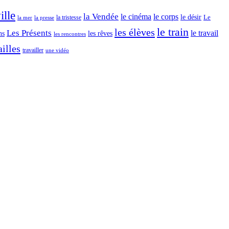
ille
la Vendée
le cinéma
le corps
le désir
Le
la tristesse
la mer
la presse
le train
les élèves
Les Présents
le travail
ns
les rêves
les rencontres
illes
travailler
une vidéo