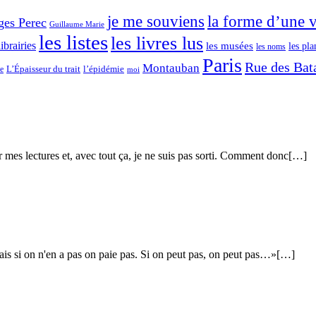
je me souviens
la forme d’une v
ges Perec
Guillaume Marie
les listes
les livres lus
librairies
les musées
les pla
les noms
Paris
Rue des Bata
Montauban
L’Épaisseur du trait
ce
l’épidémie
moi
par mes lectures et, avec tout ça, je ne suis pas sorti. Comment donc[…]
 mais si on n'en a pas on paie pas. Si on peut pas, on peut pas…»[…]