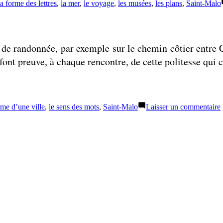
Étiquettes :
la forme des lettres
,
la mer
,
le voyage
,
les musées
,
les plans
,
Saint-Malo
r de randonnée, par exemple sur le chemin côtier entr
 font preuve, à chaque rencontre, de cette politesse qui 
ettes :
rme d’une ville
,
le sens des mots
,
Saint-Malo
Laisser un commentaire