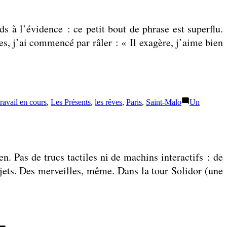
s à l’évidence : ce petit bout de phrase est superflu.
es, j’ai commencé par râler : « Il exagère, j’aime bien
travail en cours
,
Les Présents
,
les rêves
,
Paris
,
Saint-Malo
Un
n. Pas de trucs tactiles ni de machins interactifs : de
objets. Des merveilles, même. Dans la tour Solidor (une