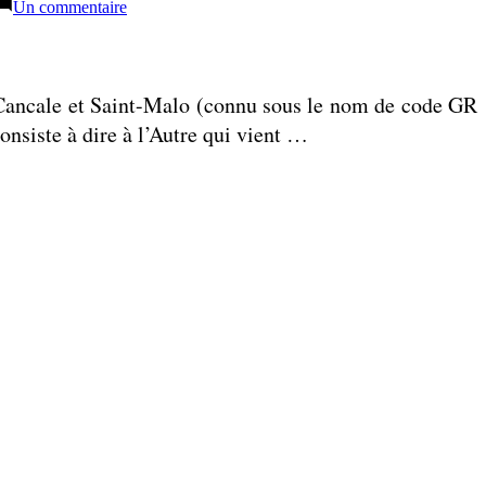
sur
Un commentaire
Les
belles
jambes
e Cancale et Saint-Malo (connu sous le nom de code GR
consiste à dire à l’Autre qui vient …
sur
Dire
bonjour