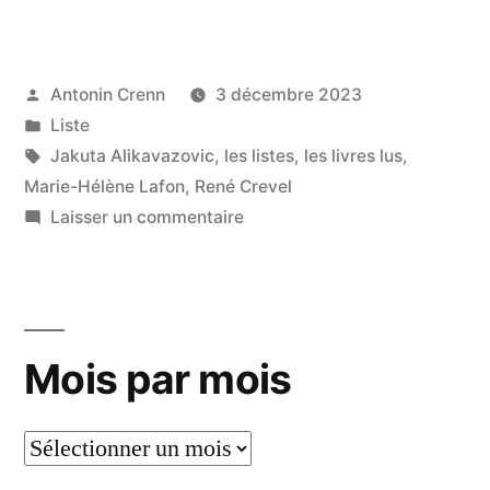
:
livres
lus
Publié
Antonin Crenn
3 décembre 2023
par
Publié
Liste
en
dans
Étiquettes :
Jakuta Alikavazovic
,
les listes
,
les livres lus
,
novembre
Marie-Hélène Lafon
,
René Crevel
2023 »
sur
Laisser un commentaire
Liste
:
livres
lus
Mois par mois
en
novembre
2023
Mois
par