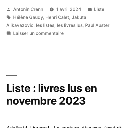
Publié
Publié
Antonin Crenn
1 avril 2024
Liste
par
Étiquettes :
dans
Hélène Gaudy
,
Henri Calet
,
Jakuta
Alikavazovic
,
les listes
,
les livres lus
,
Paul Auster
sur
Laisser un commentaire
Liste
:
livres
lus
en
mars
Liste : livres lus en
2024
novembre 2023
Adelheid Duvanel. La maison disparue (traduit