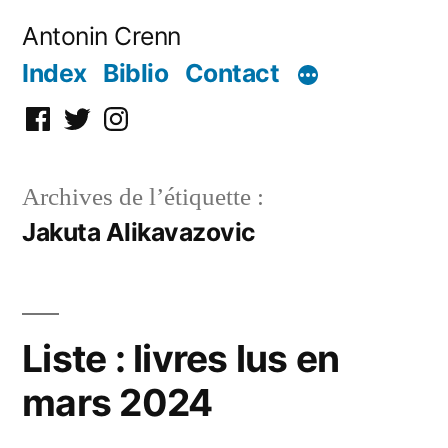
Aller
Antonin Crenn
au
Index
Biblio
Contact
contenu
Facebook
Twitter
Instagram
Archives de l’étiquette :
Jakuta Alikavazovic
Liste : livres lus en
mars 2024