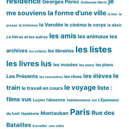
résidence
je
Georges Perec
Guillaume Marie
me souviens
la forme d’une ville
la mer
la
la Vendée
le cinéma
le corps
le désir
la tristesse
presse
les amis
les animaux
les
Le Héros et les autres
les listes
archives
les librairies
les enfants
les livres lus
les musées
les plans
les noms
le
les élèves
Les Présents
les rêves
les rencontres
le voyage
train
liste :
le travail en cours
films vus
l’absence
Luçon
L’Épaisseur
l’adolescence
l’art
Paris
Rue des
Montauban
du trait
l’épidémie
Batailles
travailler
une vidéo