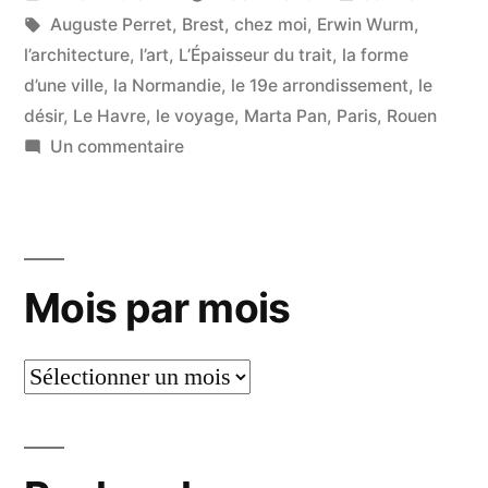
par
Étiquettes :
dans
Auguste Perret
,
Brest
,
chez moi
,
Erwin Wurm
,
l’architecture
,
l’art
,
L’Épaisseur du trait
,
la forme
d’une ville
,
la Normandie
,
le 19e arrondissement
,
le
désir
,
Le Havre
,
le voyage
,
Marta Pan
,
Paris
,
Rouen
sur
Un commentaire
Atteindre
la
dimension
rêvée
Mois par mois
Mois
par
mois