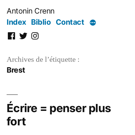
Aller
Antonin Crenn
au
Index
Biblio
Contact
contenu
Facebook
Twitter
Instagram
Archives de l’étiquette :
Brest
Écrire = penser plus
fort