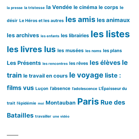
la Vendée
le cinéma
le corps
le
la tristesse
la presse
les amis
les animaux
désir
Le Héros et les autres
les listes
les archives
les librairies
les enfants
les livres lus
les musées
les plans
les noms
le
les élèves
Les Présents
les rêves
les rencontres
le voyage
train
liste :
le travail en cours
films vus
l’absence
Luçon
L’Épaisseur du
l’adolescence
Paris
Rue des
Montauban
trait
l’épidémie
moi
Batailles
travailler
une vidéo