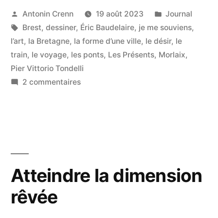
plus
Publié
Publié
Antonin Crenn
19 août 2023
Journal
par
Étiquettes :
dans
Brest
,
dessiner
,
Éric Baudelaire
,
je me souviens
,
fort »
l’art
,
la Bretagne
,
la forme d’une ville
,
le désir
,
le
train
,
le voyage
,
les ponts
,
Les Présents
,
Morlaix
,
Pier Vittorio Tondelli
sur
2 commentaires
Écrire
=
penser
plus
fort
Atteindre la dimension
rêvée