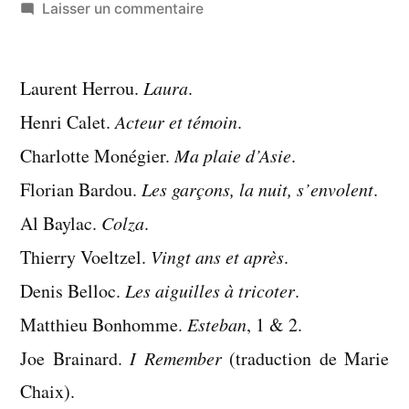
par
sur
Laisser un commentaire
Liste
:
Laurent Herrou.
Laura
.
livres
lus
Henri Calet.
Acteur et témoin
.
en
Charlotte Monégier.
Ma plaie d’Asie
.
mai
Florian Bardou.
Les garçons, la nuit, s’envolent
.
2023
Al Baylac.
Colza
.
Thierry Voeltzel.
Vingt ans et après
.
Denis Belloc.
Les aiguilles à tricoter
.
Matthieu Bonhomme.
Esteban
, 1 & 2.
Joe Brainard.
I Remember
(traduction de Marie
Chaix).