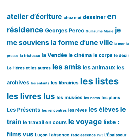
en
atelier d’écriture
dessiner
chez moi
résidence
je
Georges Perec
Guillaume Marie
me souviens
la forme d’une ville
la mer
la
la Vendée
le cinéma
le corps
le désir
la tristesse
presse
les amis
les animaux
les
Le Héros et les autres
les listes
archives
les librairies
les enfants
les livres lus
les musées
les plans
les noms
le
les élèves
Les Présents
les rêves
les rencontres
le voyage
train
liste :
le travail en cours
films vus
l’absence
Luçon
L’Épaisseur
l’adolescence
l’art