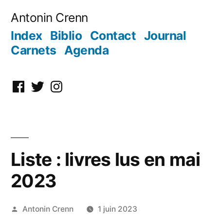
Aller
Antonin Crenn
au
Index
Biblio
Contact
Journal
contenu
Carnets
Agenda
Facebook
Twitter
Instagram
Liste : livres lus en mai
2023
Publié
Antonin Crenn
1 juin 2023