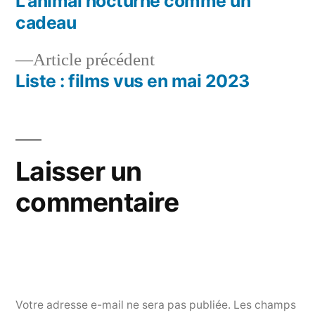
suivant :
L’animal nocturne comme un
Navigation
cadeau
de
Article
Article précédent
l’article
précédent :
Liste : films vus en mai 2023
Laisser un
commentaire
Votre adresse e-mail ne sera pas publiée.
Les champs