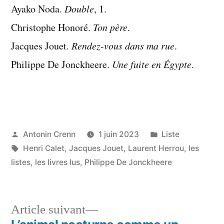
Ayako Noda.
Double
, 1.
Christophe Honoré.
Ton père
.
Jacques Jouet.
Rendez-vous dans ma rue
.
Philippe De Jonckheere.
Une fuite en Égypte
.
Publié
Publié
Antonin Crenn
1 juin 2023
Liste
par
Étiquettes :
dans
Henri Calet
,
Jacques Jouet
,
Laurent Herrou
,
les
listes
,
les livres lus
,
Philippe De Jonckheere
Article
Article suivant