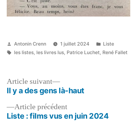
Publié
Publié
Antonin Crenn
1 juillet 2024
Liste
par
Étiquettes :
dans
les listes
,
les livres lus
,
Patrice Luchet
,
René Fallet
Article
Article suivant
suivant :
Il y a des gens là-haut
Navigation
Article
Article précédent
de
précédent :
Liste : films vus en juin 2024
l’article