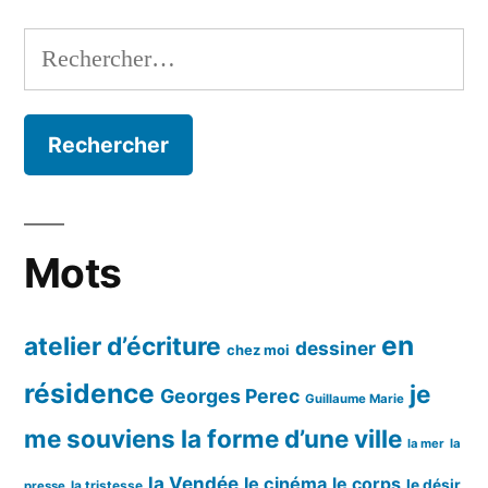
Rechercher :
Mots
en
atelier d’écriture
dessiner
chez moi
résidence
je
Georges Perec
Guillaume Marie
me souviens
la forme d’une ville
la mer
la
la Vendée
le cinéma
le corps
le désir
la tristesse
presse