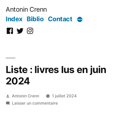
Aller
Antonin Crenn
au
Index
Biblio
Contact
contenu
Facebook
Twitter
Instagram
Liste : livres lus en juin
2024
Publié
Antonin Crenn
1 juillet 2024
par
sur
Laisser un commentaire
Liste