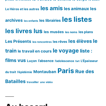
les amis
les animaux
les
Le Héros et les autres
les listes
archives
les librairies
les enfants
les livres lus
les musées
les plans
les noms
le
les élèves
Les Présents
les rêves
les rencontres
le voyage
train
liste :
le travail en cours
films vus
l’absence
Luçon
L’Épaisseur
l’adolescence
l’art
Paris
Rue des
Montauban
du trait
l’épidémie
Batailles
travailler
une vidéo