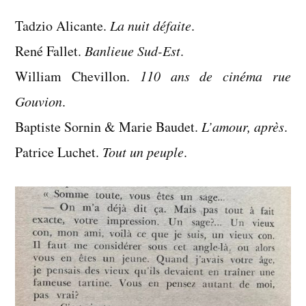
:
Tadzio Alicante.
La nuit défaite
livres
.
lus
René Fallet.
Banlieue Sud-Est
.
en
William Chevillon.
110 ans de cinéma rue
juin
Gouvion
.
2024
Baptiste Sornin & Marie Baudet.
L’amour, après
.
Patrice Luchet.
Tout un peuple
.