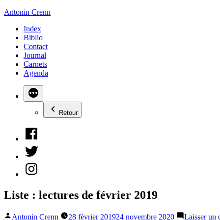
Aller
Antonin Crenn
au
Index
contenu
Biblio
Contact
Journal
Carnets
Agenda
Retour
Facebook
Twitter
Instagram
Liste : lectures de février 2019
Publié
Antonin Crenn
28 février 2019
24 novembre 2020
Laisser un