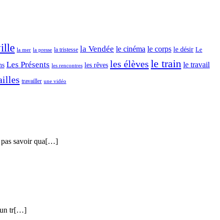
ille
la Vendée
le cinéma
le corps
le désir
Le
la tristesse
la mer
la presse
le train
les élèves
Les Présents
le travail
ns
les rêves
les rencontres
illes
travailler
une vidéo
 pas savoir qua[…]
 un tr[…]