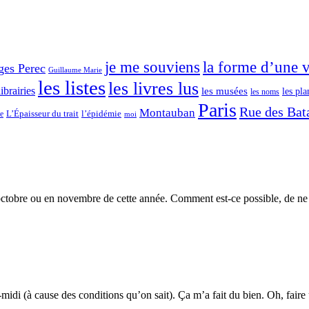
je me souviens
la forme d’une v
ges Perec
Guillaume Marie
les listes
les livres lus
librairies
les musées
les pla
les noms
Paris
Rue des Bata
Montauban
L’Épaisseur du trait
ce
l’épidémie
moi
octobre ou en novembre de cette année. Comment est-ce possible, de ne
-midi (à cause des conditions qu’on sait). Ça m’a fait du bien. Oh, faire