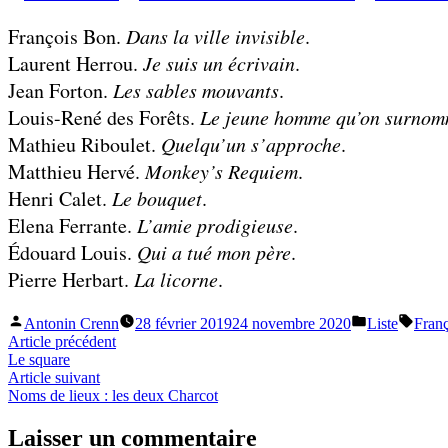
par
François Bon.
Dans la ville invisible
.
Laurent Herrou.
Je suis un écrivain
.
Jean Forton.
Les sables mouvants
.
Louis-René des Forêts.
Le jeune homme qu’on surnom
Mathieu Riboulet.
Quelqu’un s’approche
.
Matthieu Hervé.
Monkey’s Requiem
.
Henri Calet.
Le bouquet
.
Elena Ferrante.
L’amie prodigieuse
.
Édouard Louis.
Qui a tué mon père
.
Pierre Herbart.
La licorne
.
Publié
Publié
Étique
Antonin Crenn
28 février 2019
24 novembre 2020
Liste
Fran
par
dans
Navigation
Article
Article précédent
précédent :
Le square
de
Article
Article suivant
l’article
suivant :
Noms de lieux : les deux Charcot
Laisser un commentaire