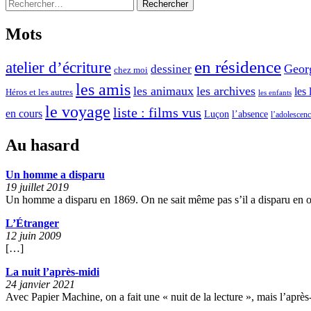
Rechercher :
Mots
en résidence
atelier d’écriture
Geor
dessiner
chez moi
les amis
les animaux
les archives
les 
Héros et les autres
les enfants
le voyage
liste : films vus
en cours
l’absence
Luçon
l’adolescen
Au hasard
Un homme a disparu
19 juillet 2019
Un homme a disparu en 1869. On ne sait même pas s’il a disparu en 
L’Étranger
12 juin 2009
[…]
La nuit l’après-midi
24 janvier 2021
Avec Papier Machine, on a fait une « nuit de la lecture », mais l’après