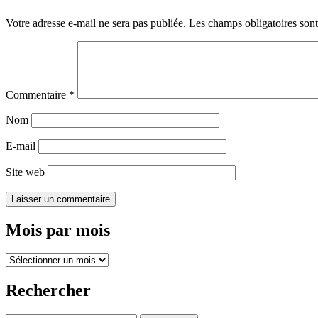
Votre adresse e-mail ne sera pas publiée.
Les champs obligatoires son
Commentaire
*
Nom
E-mail
Site web
Mois par mois
Mois
par
mois
Rechercher