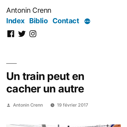
Aller
Antonin Crenn
au
Index
Biblio
Contact
contenu
Facebook
Twitter
Instagram
Un train peut en
cacher un autre
Publié
Antonin Crenn
19 février 2017
par