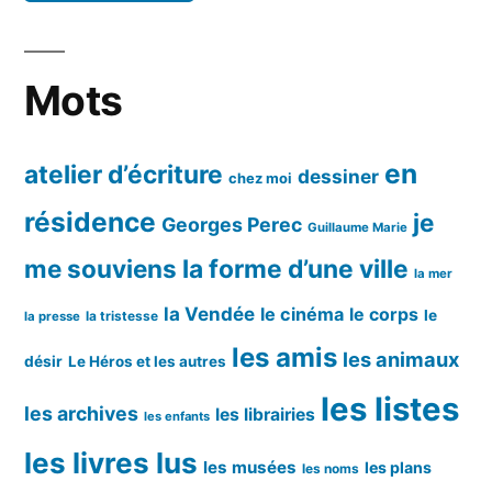
Mots
en
atelier d’écriture
dessiner
chez moi
résidence
je
Georges Perec
Guillaume Marie
me souviens
la forme d’une ville
la mer
la Vendée
le cinéma
le corps
le
la tristesse
la presse
les amis
les animaux
désir
Le Héros et les autres
les listes
les archives
les librairies
les enfants
les livres lus
les musées
les plans
les noms