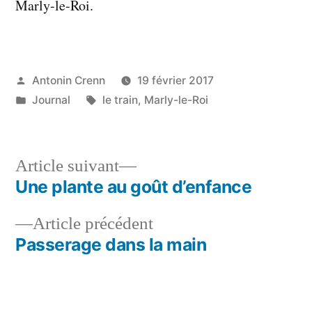
Marly-le-Roi.
Publié
Antonin Crenn
19 février 2017
par
Publié
Étiquettes :
Journal
le train
,
Marly-le-Roi
dans
Article
Article suivant
suivant :
Une plante au goût d’enfance
Navigation
Article
Article précédent
de
précédent :
Passerage dans la main
l’article