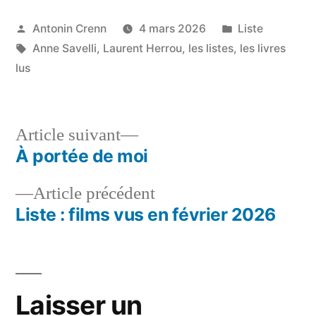
Publié
Publié
Antonin Crenn
4 mars 2026
Liste
par
Étiquettes :
dans
Anne Savelli
,
Laurent Herrou
,
les listes
,
les livres
lus
Article
Article suivant
suivant :
À portée de moi
Navigation
Article
Article précédent
de
précédent :
Liste : films vus en février 2026
l’article
Laisser un