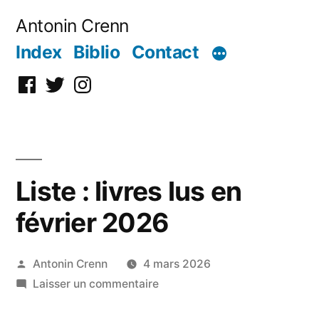
Aller
Antonin Crenn
au
Index
Biblio
Contact
contenu
Facebook
Twitter
Instagram
Liste : livres lus en
février 2026
Publié
Antonin Crenn
4 mars 2026
par
sur
Laisser un commentaire
Liste