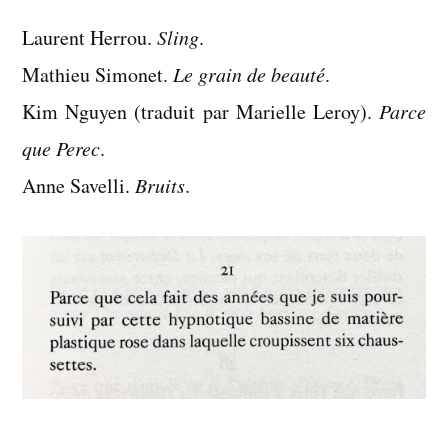
:
Laurent Herrou.
Sling
.
livres
lus
Mathieu Simonet.
Le grain de beauté
.
en
Kim Nguyen (traduit par Marielle Leroy).
Parce
février
que Perec
.
2026
Anne Savelli.
Bruits
.